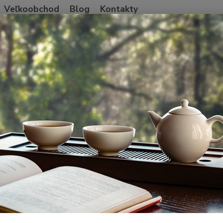
Veľkoobchod
Blog
Kontakty
Neviet
Hľadať
+421
Po-Pia
ajové príslušenstvo
Základné príslušenstvo
Tea Jars 200ml
Jars 200ml
Sela
Kerami
čaju. 
Hned
Dos
Far