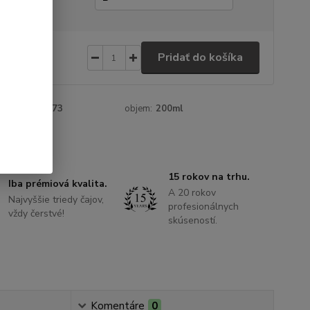
 €
/
ks
Pridať do košíka
20 €
bez DPH
roduktu:
56873
objem:
200ml
15 rokov na trhu.
Iba prémiová kvalita.
A 20 rokov
Najvyššie triedy čajov,
profesionálnych
vždy čerstvé!
skúseností.
Komentáre
0