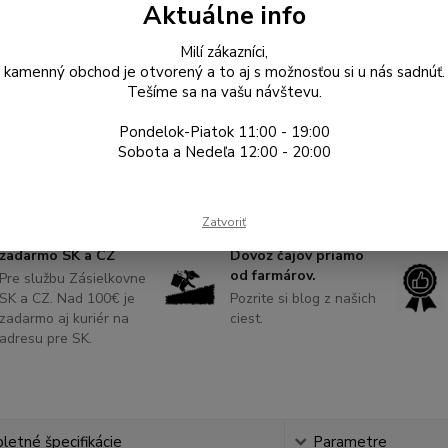
Aktuálne info
Milí zákazníci,
kamenný obchod je otvorený a to aj s možnosťou si u nás sadnúť.
15
Tešíme sa na vašu návštevu.
12,
Pondelok-Piatok 11:00 - 19:00
Sobota a Nedeľa 12:00 - 20:00
Číslo p
Zatvoriť
Nad 50€ doprava
zadarmo SK a CZ
Dovoz čajov priamo
od farmárov.
Pre službu Zásielkovne
SK a CZ. Nad 100€ je
Pozrite si blog z našich
zadarmo aj kuriér na
ciest.
adresu pre SK.
etné špecifikácie
Parametre