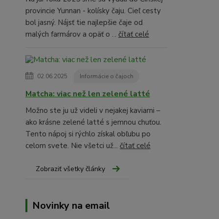
provincie Yunnan - kolísky čaju. Cieľ cesty
bol jasný. Nájsť tie najlepšie čaje od
malých farmárov a opäť o ...
čítať celé
02.06.2025
Informácie o čajoch
Matcha: viac než len zelené latté
Možno ste ju už videli v nejakej kaviarni –
ako krásne zelené latté s jemnou chuťou.
Tento nápoj si rýchlo získal obľubu po
celom svete. Nie všetci už...
čítať celé
Zobraziť všetky články
Novinky na email