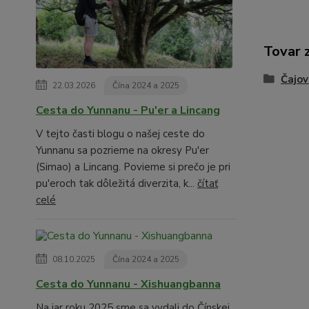
Tovar 
Čajov
22.03.2026
Čína 2024 a 2025
Cesta do Yunnanu - Pu'er a Lincang
V tejto časti blogu o našej ceste do
Yunnanu sa pozrieme na okresy Pu'er
(Simao) a Lincang. Povieme si prečo je pri
pu'eroch tak dôležitá diverzita, k...
čítať
celé
08.10.2025
Čína 2024 a 2025
Cesta do Yunnanu - Xishuangbanna
Na jar roku 2025 sme sa vydali do Čínskej