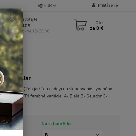
Prihlásenie
EUR
e si rady? Zavolajte.
0
ks
 904 546 409
za
0 €
 11-19:00, So-Ne 12-20:00
don Tea Jar
cká nádoba (Tea jar/Tea caddy) na skladovanie sypaného
Objem 200ml. Tri farebné variácie. A- Biela B- SeladonC-
á
celý popis
tupnosť
Na sklade 5 ks
ba