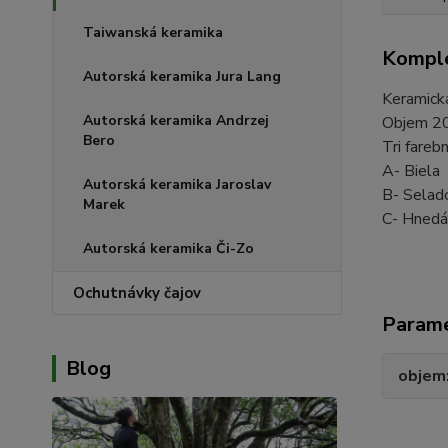
Taiwanská keramika
Komple
Autorská keramika Jura Lang
Keramická
Autorská keramika Andrzej
Objem 2
Bero
Tri farebn
A- Biela
Autorská keramika Jaroslav
B- Selad
Marek
C- Hnedá
Autorská keramika Či-Zo
Ochutnávky čajov
Param
Blog
objem