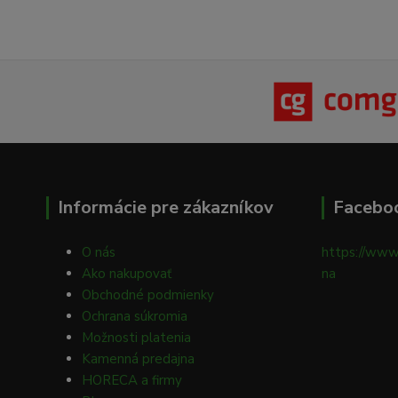
Informácie pre zákazníkov
Facebo
O nás
https://www
Ako nakupovať
na
Obchodné podmienky
Ochrana súkromia
Možnosti platenia
Kamenná predajna
HORECA a firmy