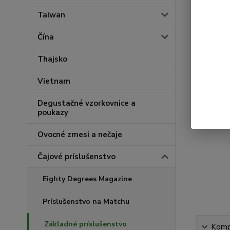
Taiwan
Čína
Thajsko
Vietnam
Degustačné vzorkovnice a
poukazy
Ovocné zmesi a nečaje
Čajové príslušenstvo
Eighty Degrees Magazine
Príslušenstvo na Matchu
Základné príslušenstvo
Kompl