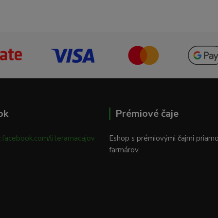
ok
Prémiové čaje
.facebook.com/literarnacajov
Eshop s prémiovými čajmi priam
farmárov.