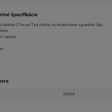
tné špecifikácie
 nádoba (Tea jar/Tea caddy) na skladovanie sypaného čaju.
00ml.
é variácie.
on
etre
200ml