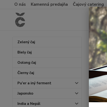
O nás
Kamenná predajňa
Čajový catering
Úvod
Č
Zelený čaj
Tea 
Biely čaj
Oolong čaj
Akcia
Čierny čaj
Pu'er a iný ferment
Japonsko
India a Nepál