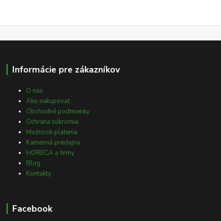
Informácie pre zákazníkov
O nás
Ako nakupovať
Obchodné podmienky
Ochrana súkromia
Možnosti platenia
Kamenná predajna
HORECA a firmy
Blog
Kontakty
Facebook