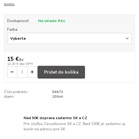
popis
Dostupnosť
Na sklade 8 ks
Farba
15 €
/
ks
12,20 €
bez DPH
Pridať do košíka
Číslo produktu:
56873
objem:
200ml
Nad 50€ doprava zadarmo SK a CZ
Pre službu Zásielkovne SK a CZ. Nad 100€ je zadarmo aj
kuriér na adresu pre SK.