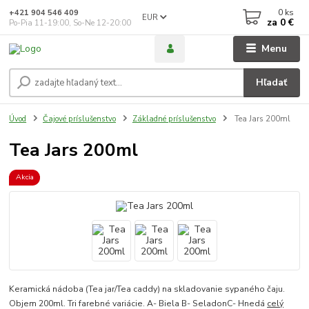
0
ks
+421 904 546 409
EUR
za
0 €
Po-Pia 11-19:00, So-Ne 12-20:00
Menu
Hľadať
Úvod
Čajové príslušenstvo
Základné príslušenstvo
Tea Jars 200ml
Tea Jars 200ml
Akcia
Keramická nádoba (Tea jar/Tea caddy) na skladovanie sypaného čaju.
Objem 200ml. Tri farebné variácie. A- Biela B- SeladonC- Hnedá
celý