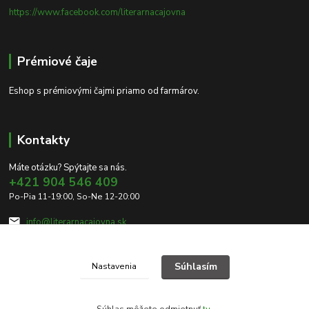
https://www.facebook.com/literarnacajovna
Prémiové čaje
Eshop s prémiovými čajmi priamo od farmárov.
Kontakty
Máte otázku? Spýtajte sa nás.
+421 904 546 409
Po-Pia 11-19:00, So-Ne 12-20:00
info@literarnacajovna.sk
Súhlasím
Nastavenia