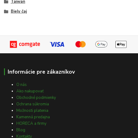
Taiwan
Biely čaj
Informácie pre zákazníkov
O nás
Ako nakupovať
Obchodné podmienky
Ochrana súkromia
Možnosti platenia
Kamenná predajna
HORECA a firmy
Blog
Kontakty