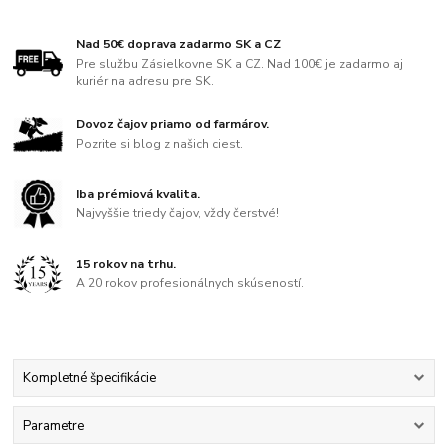
Nad 50€ doprava zadarmo SK a CZ
Pre službu Zásielkovne SK a CZ. Nad 100€ je zadarmo aj
kuriér na adresu pre SK.
Dovoz čajov priamo od farmárov.
Pozrite si blog z našich ciest.
Iba prémiová kvalita.
Najvyššie triedy čajov, vždy čerstvé!
15 rokov na trhu.
A 20 rokov profesionálnych skúseností.
Kompletné špecifikácie
Parametre