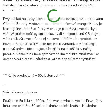
aromatických látok. Lítky teda neboli vhodné na oolongy, no už ich
trebalo zbierať a vďaka tomuto máme teraz pred sebou túto
špecialitu :)
Prvý pohľad na lístky a ich omamná vôňa evokujú nízko oxidovanú
Oriental Beauty. Medovosť, malinovosť a čerstvé mango. Nálev je
krásnej, čírej zlatožltej farby. V chuti je jemný výrazne sladký a
voňavý, pričom opäť by sme odkazovali na spomínanú OB, najmä
vďaka tak výrazne prítomnej medovosti. Môžme bezproblémov
hovoriť, že tento čajík v sebe nesie tak vyhľadávaný 'mixiang' -
medovú arómu. Ide o najdelikátnejší a najsladší čaj v našej
ponuke. Nakoľko ho bolo spracované iba malinké množstvo, ide
obmedzenú a raritnú záležitosť. Určite odporúčame vyskúšať.
*** čaj je predbalený v 50g baleniach ***
...
Viacnálevová príprava
Použijeme 5g čaju na 100ml. Zalievame vriacou vodou. Prvý nálev
lúhujeme približne 30 sekúnd, druhý o niečo kratšie. Následne