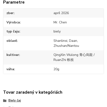
Parametre
zber
apríl 2026
Výrobca
Mr. Chen
typ čaju
biely
oblasť
Shanlinxi, Daan,
Zhushan/Nantou
kultivar
QingXin Wulong 青心烏龍 /
RuanZhi 軟枝
váha
20g
Tovar zaradený v kategóriách
Biely čaj