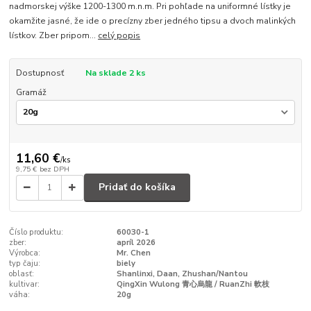
nadmorskej výške 1200-1300 m.n.m. Pri pohľade na uniformné lístky je
okamžite jasné, že ide o precízny zber jedného tipsu a dvoch malinkých
lístkov. Zber pripom...
celý popis
Dostupnosť
Na sklade 2 ks
Gramáž
11,60 €
/
ks
9,75 €
bez DPH
Pridať do košíka
Číslo produktu:
60030-1
zber:
apríl 2026
Výrobca:
Mr. Chen
typ čaju:
biely
oblasť:
Shanlinxi, Daan, Zhushan/Nantou
kultivar:
QingXin Wulong 青心烏龍 / RuanZhi 軟枝
váha:
20g