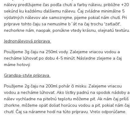
nálevy predlžujeme čas podľa chuti a farby nálevu, približne +20
sekúnd ku každému ďalšiemu nálevu. Čaj zvládne minimálne 5
výdatných nálevov ale samozrejme, pijeme pokiaľ nám chutí. Pri
príprave tohto čaju sa nemusíme b´áť na čaj trochu 'zatlačiť',
nezhorkne nám, naopak, ponúkne vtedy krásnu, olejnatú textúru.
Jednonálevová príprava
Použijeme 3g čaju na 250ml vody. Zalejeme vriacou vodou a
necháme lúhovať po dobu 4-5 minút. Následne zlejeme a čaj
máme hotový.
Grandpa-style príprava
Použijeme 2g čaju na 200ml pohár či misku. Zalejeme vriacou
vodou a necháme lúhovať. Ako lístky padnú na spodok nádoby a
nálev vychladne na piteľnú teplotu môžeme piť. Ak nám čaj príliš
zhorkne, môžeme opäť doliať horúcou vodou a piť, pokiaľ nám čaj
chutí. Čaj sa náramne hodí na túto prípravu. Vrelo odporúčame.