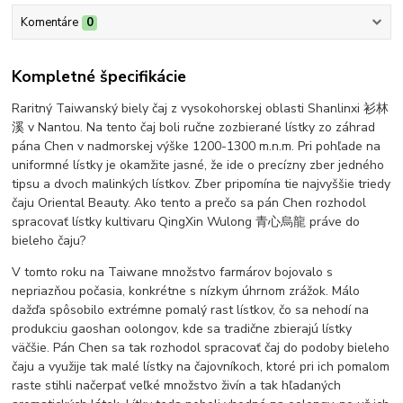
Komentáre
0
Kompletné špecifikácie
Raritný Taiwanský biely čaj z vysokohorskej oblasti Shanlinxi 衫林
溪 v Nantou. Na tento čaj boli ručne zozbierané lístky zo záhrad
pána Chen v nadmorskej výške 1200-1300 m.n.m. Pri pohľade na
uniformné lístky je okamžite jasné, že ide o precízny zber jedného
tipsu a dvoch malinkých lístkov. Zber pripomína tie najvyššie triedy
čaju Oriental Beauty. Ako tento a prečo sa pán Chen rozhodol
spracovať lístky kultivaru QingXin Wulong 青心烏龍 práve do
bieleho čaju?
V tomto roku na Taiwane množstvo farmárov bojovalo s
nepriazňou počasia, konkrétne s nízkym úhrnom zrážok. Málo
dažďa spôsobilo extrémne pomalý rast lístkov, čo sa nehodí na
produkciu gaoshan oolongov, kde sa tradične zbierajú lístky
väčšie. Pán Chen sa tak rozhodol spracovať čaj do podoby bieleho
čaju a využije tak malé lístky na čajovníkoch, ktoré pri ich pomalom
raste stihli načerpať veľké množstvo živín a tak hľadaných