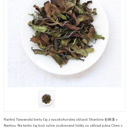
Raritný Taiwanský biely čaj z vysokohorskej oblasti Shanlinxi 衫林溪 v
Nantou. Na tento čaj boli ručne zozbierané lístky zo záhrad pána Chen v