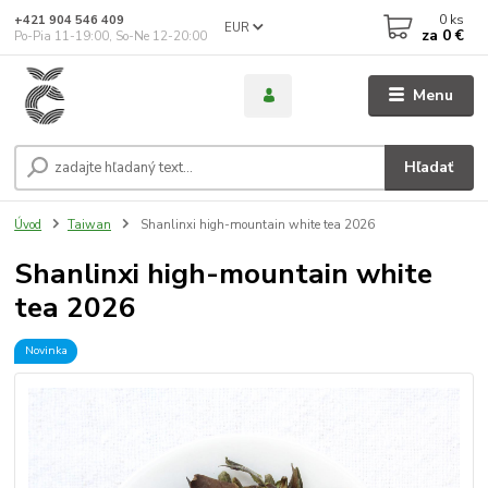
0
ks
+421 904 546 409
EUR
za
0 €
Po-Pia 11-19:00, So-Ne 12-20:00
Menu
Hľadať
Úvod
Taiwan
Shanlinxi high-mountain white tea 2026
Shanlinxi high-mountain white
tea 2026
Novinka