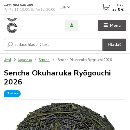
0
ks
+421 904 546 409
EUR
za
0 €
Po-Pia 11-19:00, So-Ne 12-20:00
Menu
Hľadať
Úvod
Japonsko
Sencha
Sencha Okuharuka Ryōgouchi 2026
Sencha Okuharuka Ryōgouchi
2026
Novinka