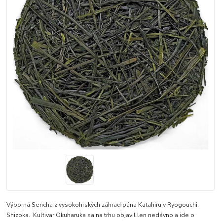
Výborná Sencha z vysokohrských záhrad pána Katahiru v Ryōgouchi,
Shizoka. Kultivar Okuharuka sa na trhu objavil len nedávno a ide o