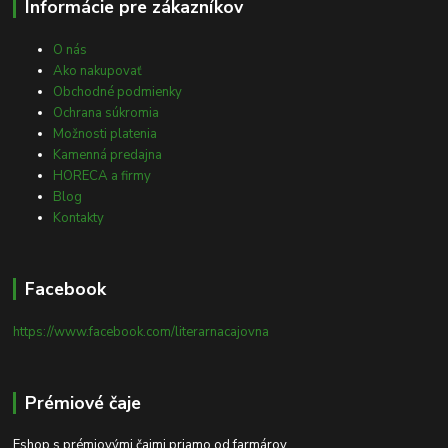
Informácie pre zákazníkov
O nás
Ako nakupovať
Obchodné podmienky
Ochrana súkromia
Možnosti platenia
Kamenná predajna
HORECA a firmy
Blog
Kontakty
Facebook
https://www.facebook.com/literarnacajovna
Prémiové čaje
Eshop s prémiovými čajmi priamo od farmárov.