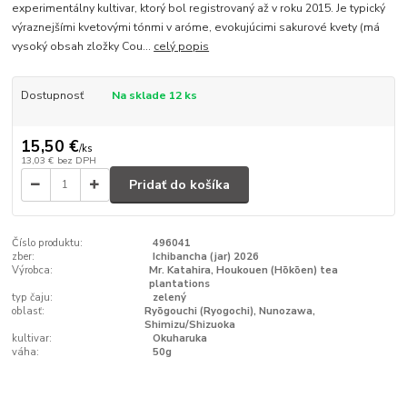
experimentálny kultivar, ktorý bol registrovaný až v roku 2015. Je typický
výraznejšími kvetovými tónmi v aróme, evokujúcimi sakurové kvety (má
vysoký obsah zložky Cou...
celý popis
Dostupnosť
Na sklade 12 ks
15,50 €
/
ks
13,03 €
bez DPH
Pridať do košíka
Číslo produktu:
496041
zber:
Ichibancha (jar) 2026
Výrobca:
Mr. Katahira, Houkouen (Hōkōen) tea
plantations
typ čaju:
zelený
oblasť:
Ryōgouchi (Ryogochi), Nunozawa,
Shimizu/Shizuoka
kultivar:
Okuharuka
váha:
50g