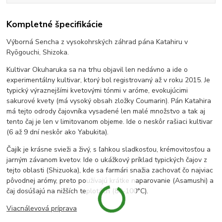
Kompletné špecifikácie
Výborná Sencha z vysokohrských záhrad pána Katahiru v
Ryōgouchi, Shizoka.
Kultivar Okuharuka sa na trhu objavil len nedávno a ide o
experimentálny kultivar, ktorý bol registrovaný až v roku 2015. Je
typický výraznejšími kvetovými tónmi v aróme, evokujúcimi
sakurové kvety (má vysoký obsah zložky Coumarin). Pán Katahira
má tejto odrody čajovníka vysadené len malé množstvo a tak aj
tento čaj je len v limitovanom objeme. Ide o neskôr rašiaci kultivar
(6 až 9 dní neskôr ako Yabukita).
Čajík je krásne svieži a živý, s ľahkou sladkosťou, krémovitosťou a
jarným závanom kvetov. Ide o ukážkový príklad typických čajov z
tejto oblasti (Shizuoka), kde sa farmári snažia zachovať čo najviac
pôvodnej arómy, preto používajú krátke naparovanie (Asamushi) a
čaj dosúšajú na nižších teplotách (80-100°C).
Viacnálevová príprava