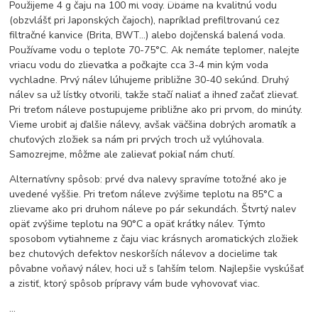
Použijeme 4 g čaju na 100 ml vody. Dbáme na kvalitnú vodu
(obzvlášť pri Japonských čajoch), napríklad prefiltrovanú cez
filtračné kanvice (Brita, BWT...) alebo dojčenská balená voda.
Používame vodu o teplote 70-75°C. Ak nemáte teplomer, nalejte
vriacu vodu do zlievatka a počkajte cca 3-4 min kým voda
vychladne. Prvý nálev lúhujeme približne 30-40 sekúnd. Druhý
nálev sa už lístky otvorili, takže stačí naliať a ihneď začať zlievať.
Pri treťom náleve postupujeme približne ako pri prvom, do minúty.
Vieme urobiť aj ďalšie nálevy, avšak väčšina dobrých aromatík a
chuťových zložiek sa nám pri prvých troch už vylúhovala.
Samozrejme, môžme ale zalievať pokiaľ nám chutí.
Alternatívny spôsob: prvé dva nalevy spravíme totožné ako je
uvedené vyššie. Pri treťom náleve zvýšime teplotu na 85°C a
zlievame ako pri druhom náleve po pár sekundách. Štvrtý nalev
opäť zvýšime teplotu na 90°C a opäť krátky nálev. Týmto
sposobom vytiahneme z čaju viac krásnych aromatických zložiek
bez chutových defektov neskorších nálevov a docielime tak
pôvabne voňavý nálev, hoci už s ľahším telom. Najlepšie vyskúšať
a zistiť, ktorý spôsob prípravy vám bude vyhovovať viac.
...