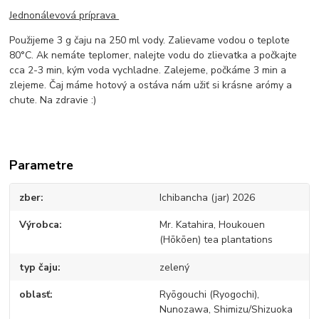
Jednonálevová príprava
Použijeme 3 g čaju na 250 ml vody. Zalievame vodou o teplote
80°C. Ak nemáte teplomer, nalejte vodu do zlievatka a počkajte
cca 2-3 min, kým voda vychladne. Zalejeme, počkáme 3 min a
zlejeme. Čaj máme hotový a ostáva nám užiť si krásne arómy a
chute. Na zdravie :)
Parametre
zber
Ichibancha (jar) 2026
Výrobca
Mr. Katahira, Houkouen
(Hōkōen) tea plantations
typ čaju
zelený
oblasť
Ryōgouchi (Ryogochi),
Nunozawa, Shimizu/Shizuoka