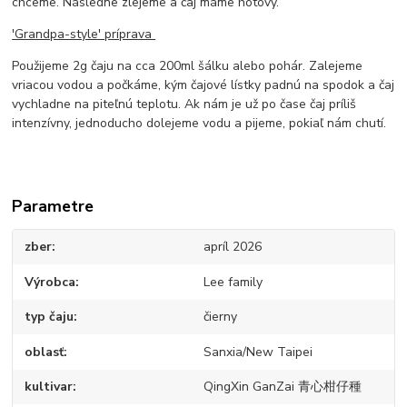
chceme. Následne zlejeme a čaj máme hotový.
'Grandpa-style' príprava
Použijeme 2g čaju na cca 200ml šálku alebo pohár. Zalejeme
vriacou vodou a počkáme, kým čajové lístky padnú na spodok a čaj
vychladne na piteľnú teplotu. Ak nám je už po čase čaj príliš
intenzívny, jednoducho dolejeme vodu a pijeme, pokiaľ nám chutí.
Parametre
zber
apríl 2026
Výrobca
Lee family
typ čaju
čierny
oblasť
Sanxia/New Taipei
kultivar
QingXin GanZai 青心柑仔種