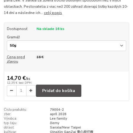
pána Lee. V Sanxia sa zbiera trochu odlišným spôsobom než v iných
oblastiach. Pestovatelia z viac než 200 záhrad zbierajú lístky kazdých 10-
14 dní a následne ich...
celý popis
Dostupnosť
Na sklade 16 ks
Gramáž
Cena pred
16 €
zľavou
14,70 €
/
ks
12,35 €
bez DPH
Pridať do košíka
Číslo produktu:
79004-2
zber:
apríl 2026
Výrobca:
Lee family
typ čaju:
čierny
oblasť:
Sanxia/New Taipei
kultivar:
QingXin GanZai 青心柑仔種