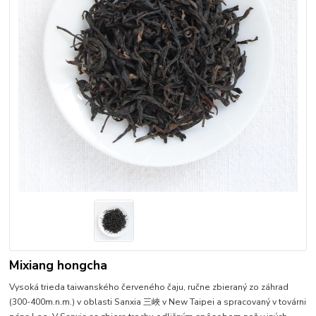
Mixiang hongcha
Vysoká trieda taiwanského červeného čaju, ručne zbieraný zo záhrad
(300-400m.n.m.) v oblasti Sanxia 三峽 v New Taipei a spracovaný v továrni