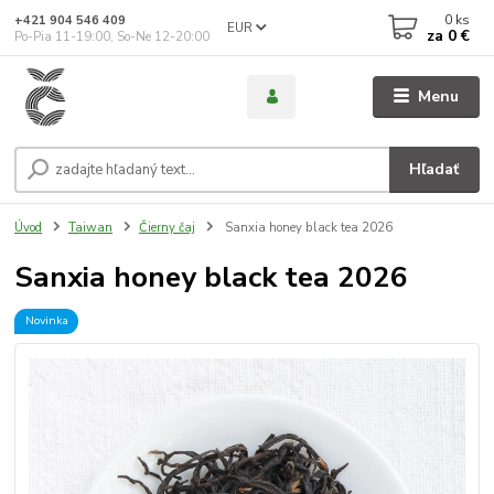
0
ks
+421 904 546 409
EUR
za
0 €
Po-Pia 11-19:00, So-Ne 12-20:00
Menu
Hľadať
Úvod
Taiwan
Čierny čaj
Sanxia honey black tea 2026
Sanxia honey black tea 2026
Novinka