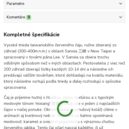
Parametre
Komentáre
0
Kompletné špecifikácie
Vysoká trieda taiwanského červeného čaju, ručne zbieraný zo
záhrad (300-400m.n.m.) v oblasti Sanxia 三峽 v New Taipei a
spracovaný v továrni pána Lee. V Sanxia sa zbiera trochu
odlišným spôsobom než v iných oblastiach. Pestovatelia z viac než
200 záhrad zbierajú lístky kazdých 10-14 dní a následne ich
predávajú väčším továrňam, ktoré dohliadajú na kvalitu materiálu,
ktorý následne sortujú podľa triedy a ďalej rozhodujú o spôsobe
spracovania.
Čaj je príjemne hutný s hladkou, oblou textúrou a s typickým
medovým tónom 'mixiang' 蜜香 v chuti. Ide o jeden z najsladších
čajov v našej ponuke. Okrem ovocia (marhuľový koláč) cítime v
arómach aj kvetinový nektár. Nálevom sa tiahne spomínaná
medovosť, karamel a sviežosť pepermintu s výraznou chuťou
červeného jablka. Tento čaj očarí naozaj každého, či už