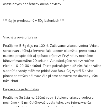
ostrieľaných nadšencov alebo novicov.
*** čaj je predbalený v 50g baleniach ***
...
Viacnálevová príprava
Použijeme 5-6g čaju na 100ml. Zalievame vriacou vodou. Vďaka
spracovaniu lúhujú červené čaje takmer okamžite, preto tomu
musíme prispôsobiť aj spôsob prípravy. Prvý nálev necháme
lúhovať maximálne 20 sekúnd. A nasledujúce nálevy robíme
rýchle, 10, 20, 30 sekúnd. Takto pokračujeme až kým čaj nezačne
slabnúť a vtedy môžeme pridať viac času. Čaj vydrží 6 a viac
plnohodnotných nálevov. Ale pijeme samozrejme dovtedy, kým
nám chutí.
Príprava na jeden nálev
Použijeme 3g čaju na 250ml vody. Zalejeme vriacou vodou a
necháme 4-5 minút lúhovať, podľa toho, ako intenzívny čaj