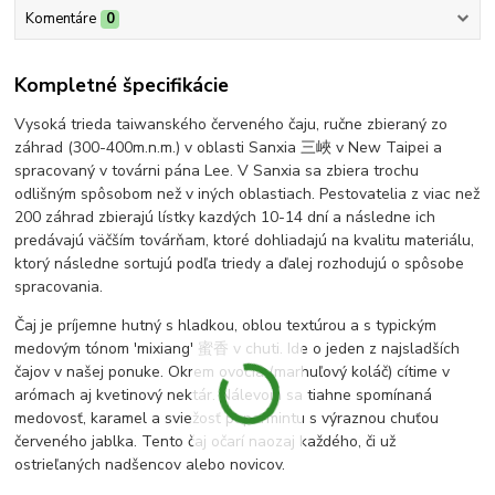
Komentáre
0
Kompletné špecifikácie
Vysoká trieda taiwanského červeného čaju, ručne zbieraný zo
záhrad (300-400m.n.m.) v oblasti Sanxia 三峽 v New Taipei a
spracovaný v továrni pána Lee. V Sanxia sa zbiera trochu
odlišným spôsobom než v iných oblastiach. Pestovatelia z viac než
200 záhrad zbierajú lístky kazdých 10-14 dní a následne ich
predávajú väčším továrňam, ktoré dohliadajú na kvalitu materiálu,
ktorý následne sortujú podľa triedy a ďalej rozhodujú o spôsobe
spracovania.
Čaj je príjemne hutný s hladkou, oblou textúrou a s typickým
medovým tónom 'mixiang' 蜜香 v chuti. Ide o jeden z najsladších
čajov v našej ponuke. Okrem ovocia (marhuľový koláč) cítime v
arómach aj kvetinový nektár. Nálevom sa tiahne spomínaná
medovosť, karamel a sviežosť pepermintu s výraznou chuťou
červeného jablka. Tento čaj očarí naozaj každého, či už
ostrieľaných nadšencov alebo novicov.