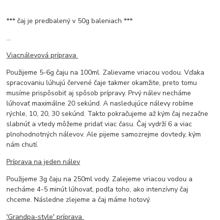
*** čaj je predbalený v 50g baleniach ***
...
Viacnálevová príprava
Použijeme 5-6g čaju na 100ml. Zalievame vriacou vodou. Vďaka
spracovaniu lúhujú červené čaje takmer okamžite, preto tomu
musíme prispôsobiť aj spôsob prípravy. Prvý nálev necháme
lúhovať maximálne 20 sekúnd. A nasledujúce nálevy robíme
rýchle, 10, 20, 30 sekúnd. Takto pokračujeme až kým čaj nezačne
slabnúť a vtedy môžeme pridať viac času. Čaj vydrží 6 a viac
plnohodnotných nálevov. Ale pijeme samozrejme dovtedy, kým
nám chutí.
Príprava na jeden nálev
Použijeme 3g čaju na 250ml vody. Zalejeme vriacou vodou a
necháme 4-5 minút lúhovať, podľa toho, ako intenzívny čaj
chceme. Následne zlejeme a čaj máme hotový.
'Grandpa-style' príprava