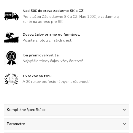
Nad 50€ doprava zadarmo SK a CZ
Pre službu Zásielkovne SK a CZ. Nad 100€ je zadarmo aj
kuriér na adresu pre SK.
Dovoz čajov priamo od farmárov.
Pozrite si blog z našich ciest.
Iba prémiová kvalita.
Najvyššie triedy čajov, vždy čerstvé!
15 rokov na trhu.
A 20 rokov profesionálnych skúseností.
Kompletné špecifikácie
Parametre