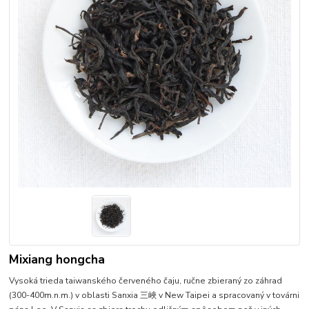
Mixiang hongcha
Vysoká trieda taiwanského červeného čaju, ručne zbieraný zo záhrad
(300-400m.n.m.) v oblasti Sanxia 三峽 v New Taipei a spracovaný v továrni