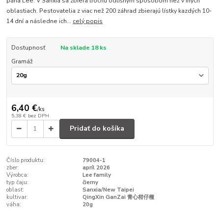
pána Lee. V Sanxia sa zbiera trochu odlišným spôsobom než v iných
oblastiach. Pestovatelia z viac než 200 záhrad zbierajú lístky kazdých 10-
14 dní a následne ich...
celý popis
Dostupnosť
Na sklade 18 ks
Gramáž
6,40 €
/
ks
5,38 €
bez DPH
Pridať do košíka
Číslo produktu:
79004-1
zber:
apríl 2026
Výrobca:
Lee family
typ čaju:
čierny
oblasť:
Sanxia/New Taipei
kultivar:
QingXin GanZai 青心柑仔種
váha:
20g