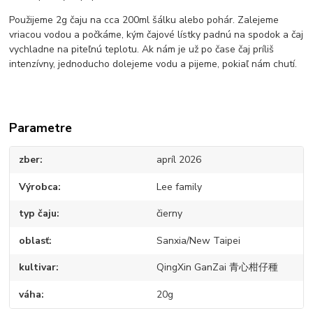
Použijeme 2g čaju na cca 200ml šálku alebo pohár. Zalejeme
vriacou vodou a počkáme, kým čajové lístky padnú na spodok a čaj
vychladne na piteľnú teplotu. Ak nám je už po čase čaj príliš
intenzívny, jednoducho dolejeme vodu a pijeme, pokiaľ nám chutí.
Parametre
zber
apríl 2026
Výrobca
Lee family
typ čaju
čierny
oblasť
Sanxia/New Taipei
kultivar
QingXin GanZai 青心柑仔種
váha
20g