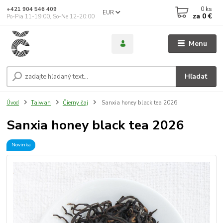
0
ks
+421 904 546 409
EUR
za
0 €
Po-Pia 11-19:00, So-Ne 12-20:00
Menu
Hľadať
Úvod
Taiwan
Čierny čaj
Sanxia honey black tea 2026
Sanxia honey black tea 2026
Novinka