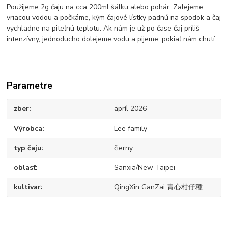
Použijeme 2g čaju na cca 200ml šálku alebo pohár. Zalejeme
vriacou vodou a počkáme, kým čajové lístky padnú na spodok a čaj
vychladne na piteľnú teplotu. Ak nám je už po čase čaj príliš
intenzívny, jednoducho dolejeme vodu a pijeme, pokiaľ nám chutí.
Parametre
zber
apríl 2026
Výrobca
Lee family
typ čaju
čierny
oblasť
Sanxia/New Taipei
kultivar
QingXin GanZai 青心柑仔種