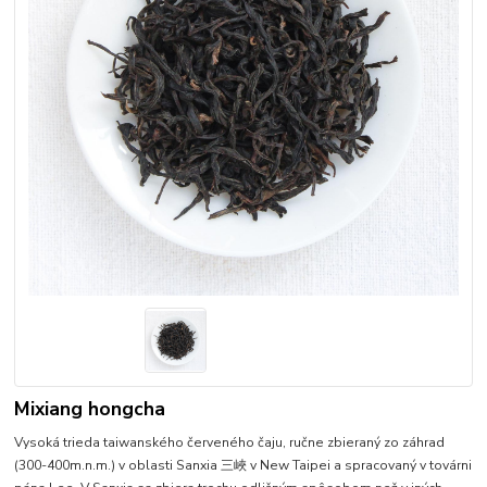
Mixiang hongcha
Vysoká trieda taiwanského červeného čaju, ručne zbieraný zo záhrad
(300-400m.n.m.) v oblasti Sanxia 三峽 v New Taipei a spracovaný v továrni