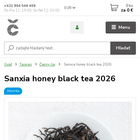
0
ks
+421 904 546 409
EUR
za
0 €
Po-Pia 11-19:00, So-Ne 12-20:00
Menu
Hľadať
Úvod
Taiwan
Čierny čaj
Sanxia honey black tea 2026
Sanxia honey black tea 2026
Novinka