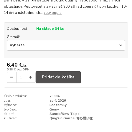
pána Lee. V Sanxia sa zbiera trochu odlišným spôsobom než v iných
oblastiach. Pestovatelia z viac než 200 záhrad zbierajú lístky kazdých 10-
14 dní a následne ich...
celý popis
Dostupnosť
Na sklade 34 ks
Gramáž
6,40 €
/
ks
5,38 €
bez DPH
Pridať do košíka
Číslo produktu:
79004
zber:
apríl 2026
Výrobca:
Lee family
typ čaju:
čierny
oblasť:
Sanxia/New Taipei
kultivar:
QingXin GanZai 青心柑仔種