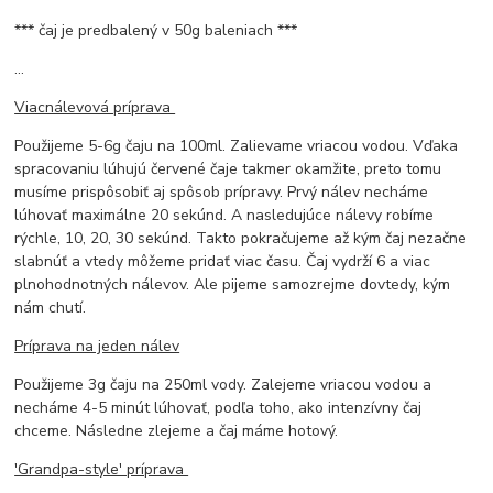
*** čaj je predbalený v 50g baleniach ***
...
Viacnálevová príprava
Použijeme 5-6g čaju na 100ml. Zalievame vriacou vodou. Vďaka
spracovaniu lúhujú červené čaje takmer okamžite, preto tomu
musíme prispôsobiť aj spôsob prípravy. Prvý nálev necháme
lúhovať maximálne 20 sekúnd. A nasledujúce nálevy robíme
rýchle, 10, 20, 30 sekúnd. Takto pokračujeme až kým čaj nezačne
slabnúť a vtedy môžeme pridať viac času. Čaj vydrží 6 a viac
plnohodnotných nálevov. Ale pijeme samozrejme dovtedy, kým
nám chutí.
Príprava na jeden nálev
Použijeme 3g čaju na 250ml vody. Zalejeme vriacou vodou a
necháme 4-5 minút lúhovať, podľa toho, ako intenzívny čaj
chceme. Následne zlejeme a čaj máme hotový.
'Grandpa-style' príprava