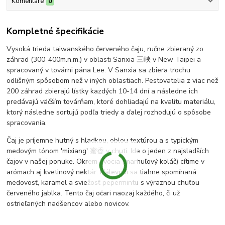
Komentáre
0
Kompletné špecifikácie
Vysoká trieda taiwanského červeného čaju, ručne zbieraný zo
záhrad (300-400m.n.m.) v oblasti Sanxia 三峽 v New Taipei a
spracovaný v továrni pána Lee. V Sanxia sa zbiera trochu
odlišným spôsobom než v iných oblastiach. Pestovatelia z viac než
200 záhrad zbierajú lístky kazdých 10-14 dní a následne ich
predávajú väčším továrňam, ktoré dohliadajú na kvalitu materiálu,
ktorý následne sortujú podľa triedy a ďalej rozhodujú o spôsobe
spracovania.
Čaj je príjemne hutný s hladkou, oblou textúrou a s typickým
medovým tónom 'mixiang' 蜜香 v chuti. Ide o jeden z najsladších
čajov v našej ponuke. Okrem ovocia (marhuľový koláč) cítime v
arómach aj kvetinový nektár. Nálevom sa tiahne spomínaná
medovosť, karamel a sviežosť pepermintu s výraznou chuťou
červeného jablka. Tento čaj očarí naozaj každého, či už
ostrieľaných nadšencov alebo novicov.