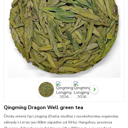
Qingming Dragon Well green tea
Čínsky zelený čaj Longjing (Dračia studňa) z vysokohorskej organickej
záhrady v Lin'an (asi 60km západne od XiHu), Hangzhou, provincia