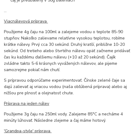
*** čaj je predbalený v 50g baleniach ***
...
Viacnálevová príprava
Použijeme 4g čaju na 100ml a zalejeme vodou o teplote 85-90
stupňov. Nakoľko zalievame relatívne vysokou teplotou, robíme
krátke nálevy. Prvý cca 30 sekúnd. Druhý kratší, približne 10-20
sekúnd. Od tretieho alebo štvrtého nálevu opäť začneme pridávať
čas ku každému ďalšiemu nálevu (+10 až 20 sekúnd). Čajík
zvládne takto 5-6 krásnych vyvážených nálevov, ale pijeme
samozrejme pokiaľ nám chutí.
S prípravou odporúčame experimentovať. Čínske zelené čaje sa
dajú zalievať aj vriacou vodou (naša obľúbená príprava) alebo aj
nižšou pre plnosť a olejnatosť chute.
Príprava na jeden nálev
Použijeme 3g čaju na 250ml vody. Zalejeme 85°C a necháme 4
minúty lúhovať. Následne zlejeme a čaj máme hotový.
'Grandpa-style' príprava