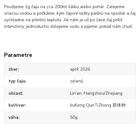
Použijeme 2g čaju na cca 200ml šálku alebo pohár. Zalejeme
vriacou vodou a počkáme, kým čajové lístky padnú na spodok a čaj
vychladne na piteľnú teplotu. Ak nám je už po čase čaj príliš
intenzívny, jednoducho dolejeme vodu a pijeme, pokiaľ nám chutí.
Parametre
zber
apríl 2026
typ čaju
zelený
oblasť
Lin'an, Hangzhou/Zhejiang
kultivar
JiuKeng QunTiZhong 群体种
váha
50g