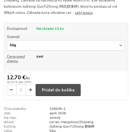
Zhejiang. Záhrada sa nachádza vo výške 800m.n.m. a je vysadená
kultivarom JiuKeng QunTiZhong (鸠坑群体种), ktorý tu pestujú už od
90tých rokov. Záhrada bola oficiálne cer...
celý popis
Dostupnosť
Na sklade 12 ks
Gramáž
Cena pred
14 €
zľavou
12,70 €
/
ks
10,67 €
bez DPH
Pridať do košíka
Číslo produktu:
328038-2
zber:
apríl 2026
typ čaju:
zelený
oblasť:
Lin'an, Hangzhou/Zhejiang
kultivar:
JiuKeng QunTiZhong 群体种
váha:
50g