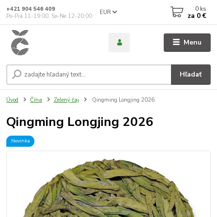
0
ks
+421 904 546 409
EUR
za
0 €
Po-Pia 11-19:00, So-Ne 12-20:00
Menu
Hľadať
Úvod
Čína
Zelený čaj
Qingming Longjing 2026
Qingming Longjing 2026
Novinka