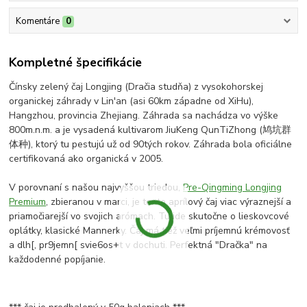
Komentáre
0
Kompletné špecifikácie
Čínsky zelený čaj Longjing (Dračia studňa) z vysokohorskej
organickej záhrady v Lin'an (asi 60km západne od XiHu),
Hangzhou, provincia Zhejiang. Záhrada sa nachádza vo výške
800m.n.m. a je vysadená kultivarom JiuKeng QunTiZhong (鸠坑群
体种), ktorý tu pestujú už od 90tých rokov. Záhrada bola oficiálne
certifikovaná ako organická v 2005.
V porovnaní s našou najvyššou triedou,
Pre-Qingming Longjing
Premium
, zbieranou v marci, je tento aprílový čaj viac výraznejší a
priamočiarejší vo svojich arómach. Tu ide skutočne o lieskovcové
oplátky, klasické Mannerky. Čaj má tiež veľmi príjemnú krémovosť
a dlh[, pr9jemn[ svie6os+t v dochuti. Perfektná "Dračka" na
každodenné popíjanie.