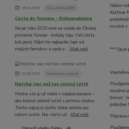
Nálev má 
08.10.2025
Čína 2024 a 2025
Kultivar 
Cesta do Yunnanu - Xishuangbanna
podobnými
rozvinú v
Na jar roku 2025 sme sa vydali do Čínskej
provincie Yunnan - kolísky čaju. Cieľ cesty
bol jasný. Nájsť tie najlepšie čaje od
malých farmárov a opäť o ...
čítať celé
*** čaj j
...
Viacnále
02.06.2025
Informácie o čajoch
Použijeme
Matcha: viac než len zelené latté
musíme pr
Možno ste ju už videli v nejakej kaviarni –
brews', t
ako krásne zelené latté s jemnou chuťou.
približne
Tento nápoj si rýchlo získal obľubu po
celom svete. Nie všetci už...
čítať celé
Príprava 
Použijeme
Zobraziť všetky články