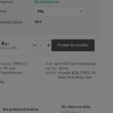
tupnosť
Na sklade 6 ks
amáž
a pred zľavou
16 €
 €
/
ks
Pridať do košíka
76 €
bez DPH
roduktu:
79002-2
zber:
apríl 2026 (pre-Qingming)
a:
Mr. Lee
typ čaju:
čierny
Yuchi/Nantou
kultivar:
HongYu 紅玉 (TRES 18)
Ruby Red, Ruby Jade
50g
15 rokov na trhu.
Iba prémiová kvalita.
A 20 rokov