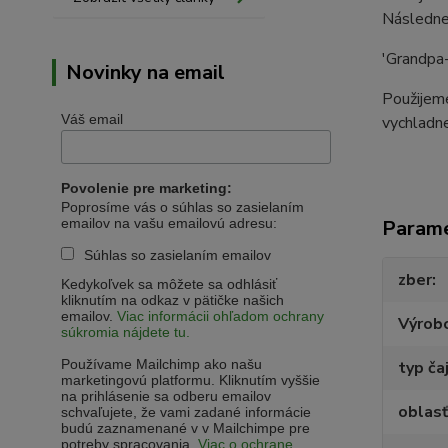
Následne
'Grandpa-
Novinky na email
Použijeme
Váš email
vychladne
Povolenie pre marketing:
Poprosíme vás o súhlas so zasielaním
Param
emailov na vašu emailovú adresu:
Súhlas so zasielaním emailov
zber
Kedykoľvek sa môžete sa odhlásiť
kliknutím na odkaz v pätičke našich
emailov.
Viac informácii ohľadom ochrany
Výrob
súkromia nájdete tu.
Používame Mailchimp ako našu
typ ča
marketingovú platformu. Kliknutím vyššie
na prihlásenie sa odberu emailov
oblasť
schvaľujete, že vami zadané informácie
budú zaznamenané v v Mailchimpe pre
potreby spracovania.
Viac o ochrane