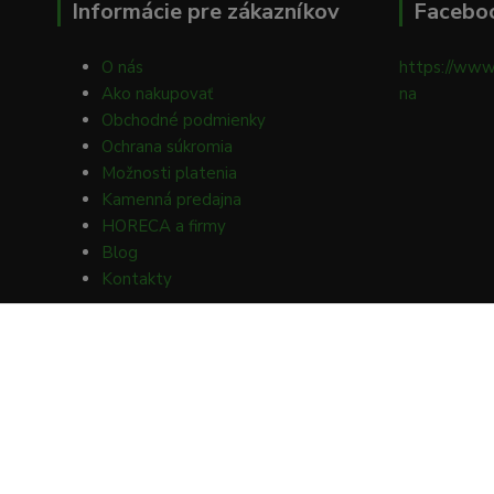
Informácie pre zákazníkov
Facebo
O nás
https://www
Ako nakupovať
na
Obchodné podmienky
Ochrana súkromia
Možnosti platenia
Kamenná predajna
HORECA a firmy
Blog
Kontakty