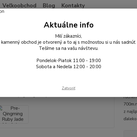
Veľkoobchod
Blog
Kontakty
Neviet
Aktuálne info
Hľadať
+421
Po-Pia
Milí zákazníci,
kamenný obchod je otvorený a to aj s možnosťou si u nás sadnúť.
Tešíme sa na vašu návštevu.
Taiwan
Čierny čaj
Pre-Qingming Ruby Jade black tea 2026
Pondelok-Piatok 11:00 - 19:00
Qingming Ruby Jade black tea 
Sobota a Nedeľa 12:00 - 20:00
Yuch
Zatvoriť
Prémio
ručnéh
700m.n
z najšp
ďaleko 