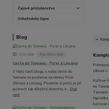
Čajové príslušenstvo
Ochutnávky čajov
Blog
Kompl
Komple
22.03.2026
Čína 2024 a 2025
Cesta do Yunnanu - Pu'er a Lincang
Prémiový 
záhrad v
V tejto časti blogu o našej ceste do
Yunnanu sa pozrieme na okresy Pu'er
Kultivar 
(Simao) a Lincang. Povieme si prečo je pri
na Taiwa
pu'eroch tak dôležitá diverzita, k...
čítať
Taiwane e
celé
čajovníka
kultovar 