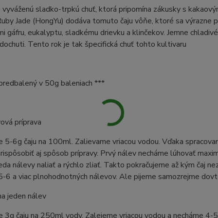
vyváženú sladko-trpkú chuť, ktorá pripomína zákusky s kakaový
Ruby Jade (HongYu) dodáva tomuto čaju vôňe, ktoré sa výrazne p
 gáfru, eukalyptu, sladkému drievku a klinčekov. Jemne chladiv
 dochuti. Tento rok je tak špecifická chuť tohto kultivaru
e predbalený v 50g baleniach ***
vová príprava
 5-6g čaju na 100ml. Zalievame vriacou vodou. Vďaka spracovan
ispôsobiť aj spôsob prípravy. Prvý nálev necháme lúhovať maxim
eda nálevy naliať a rýchlo zliať. Takto pokračujeme až kým čaj n
 5-6 a viac plnohodnotných nálevov. Ale pijeme samozrejme dovt
na jeden nálev
 3g čaju na 250ml vody. Zalejeme vriacou vodou a necháme 4-5 m