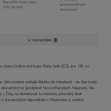
Najvyššie triedy čajov,
profesionálnych
vždy čerstvé!
skúseností.
Komentáre
0
ho zberu lístkov kultivaru Ruby Jade 紅玉 (no. 18) zo
te. Jeho korene siahujú ďaleko do minulosti - do čias kedy
tne obyvateľstvo (podobné Novozélanským Maurom). Na
 z Číny, no dominoval tu miestny, pôvodný druh
ený s Assamským čajovníkom z Myanmaru a vznikol