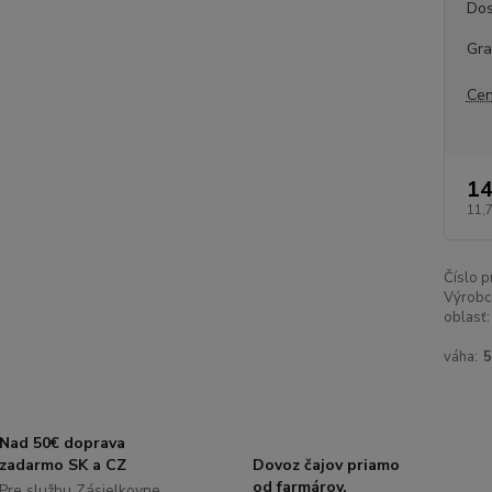
Dos
Gr
Cen
14
11,
Číslo p
Výrobc
oblasť:
váha:
Nad 50€ doprava
zadarmo SK a CZ
Dovoz čajov priamo
od farmárov.
Pre službu Zásielkovne