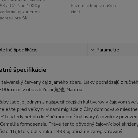
SK a CZ. Nad 100€ je
Pozrite si blog z našich
zadarmo aj kuriér na
ciest.
adresu pre SK.
etné špecifikácie
Parametre
tné špecifikácie
taiwanský červený čaj z jarného zberu. Lísky pochádzajú z ručné
 700m.n.m. v oblasti Yuchi 魚池, Nantou.
Ruby Jade je jedným z najšpecifickejších kultivarov v čajovom sve
ne ešte pred veľkými vlnami migrácie z Číny dominovalo mies
šte vtedy neboli dnešné moderné kultivary čajovníkov privezené
 Camellia formosensis. Práve tento pôvodný čajovník bol skríž
číslo 18, ktorý bol v roku 1999 aj oficiálne zaregistrovaný.