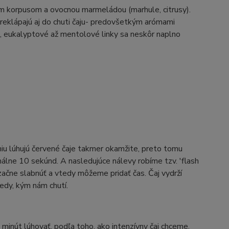
m korpusom a ovocnou marmeládou (marhule, citrusy).
reklápajú aj do chuti čaju- predovšetkým arómami
é, eukalyptové až mentolové linky sa neskôr naplno
iu lúhujú červené čaje takmer okamžite, preto tomu
álne 10 sekúnd. A nasledujúce nálevy robíme tzv. 'flash
ezačne slabnúť a vtedy môžeme pridať čas. Čaj vydrží
edy, kým nám chutí.
inút lúhovať, podľa toho, ako intenzívny čaj chceme.