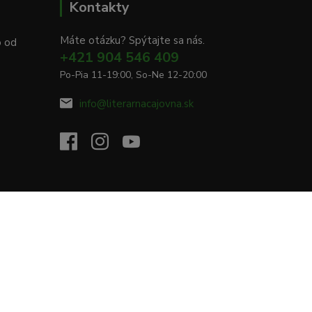
Kontakty
Máte otázku? Spýtajte sa nás.
o od
+421 904 546 409
Po-Pia 11-19:00, So-Ne 12-20:00
info@literarnacajovna.sk
Vytvorené na
Eshop-rychlo.sk