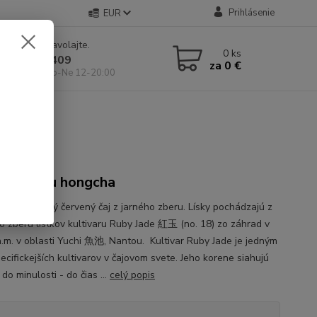
Prihlásenie
EUR
e si rady? Zavolajte.
0
ks
 904 546 409
za
0 €
 11-19:00, So-Ne 12-20:00
2026
i HongYu hongcha
vý taiwanský červený čaj z jarného zberu. Lísky pochádzajú z
o zberu lístkov kultivaru Ruby Jade 紅玉 (no. 18) zo záhrad v
.m. v oblasti Yuchi 魚池, Nantou. Kultivar Ruby Jade je jedným
ecifickejších kultivarov v čajovom svete. Jeho korene siahujú
do minulosti - do čias ...
celý popis