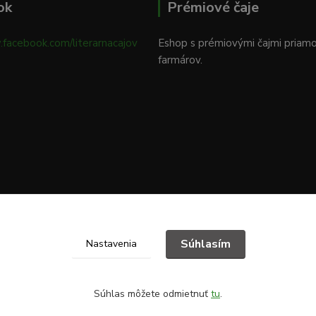
ok
Prémiové čaje
.facebook.com/literarnacajov
Eshop s prémiovými čajmi priam
farmárov.
Súhlasím
Nastavenia
Súhlas môžete odmietnuť
tu
.