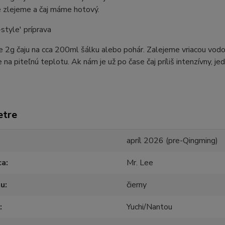
 zlejeme a čaj máme hotový.
style' príprava
 2g čaju na cca 200ml šálku alebo pohár. Zalejeme vriacou vodo
 na piteľnú teplotu. Ak nám je už po čase čaj príliš intenzívny, 
etre
apríl 2026 (pre-Qingming)
ca
Mr. Lee
ju
čierny
Yuchi/Nantou