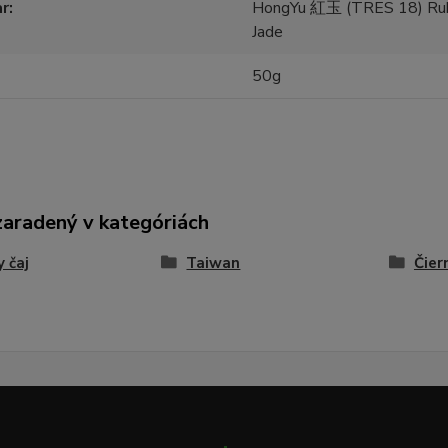
ar
HongYu 紅玉 (TRES 18) Rub
Jade
50g
zaradený v kategóriách
y čaj
Taiwan
Čier