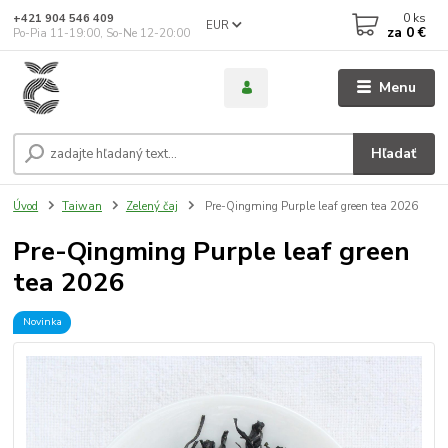
0
ks
+421 904 546 409
EUR
za
0 €
Po-Pia 11-19:00, So-Ne 12-20:00
Menu
Hľadať
Úvod
Taiwan
Zelený čaj
Pre-Qingming Purple leaf green tea 2026
Pre-Qingming Purple leaf green
tea 2026
Novinka