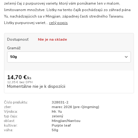
zelený čaj z purpurovej variety, ktorý vám ponúkame len v malom,
limitovanom množstve. Lístky na tento čajík pochádzajú zo záhrad pána
Yu, nachádzajúcich sa v Mingjian, západnej časti stredného Taiwanu.
Lístky purpurovej variet...
celý popis
Dostupnosť
Nie je na sklade
Gramáž
14,70 €
/
ks
12,35 €
bez DPH
Momentálne nie je k dispozícii
Číslo produktu:
328031-2
zber:
marec 2026 (pre-Qingming)
Výrobca:
Mr. Yu
typ čaju:
zelený
oblasť:
Mingjian/Nantou
kultivar:
Purple leaf
váha:
50g