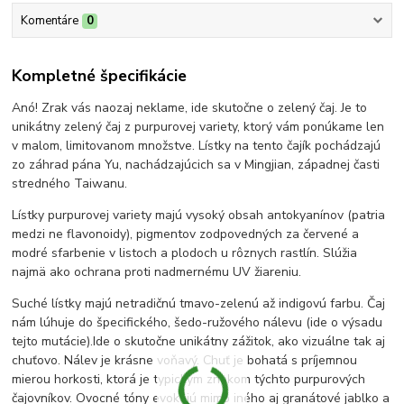
Komentáre
0
Kompletné špecifikácie
Anó! Zrak vás naozaj neklame, ide skutočne o zelený čaj. Je to
unikátny zelený čaj z purpurovej variety, ktorý vám ponúkame len
v malom, limitovanom množstve. Lístky na tento čajík pochádzajú
zo záhrad pána Yu, nachádzajúcich sa v Mingjian, západnej časti
stredného Taiwanu.
Lístky purpurovej variety majú vysoký obsah antokyanínov (patria
medzi ne flavonoidy), pigmentov zodpovedných za červené a
modré sfarbenie v listoch a plodoch u rôznych rastlín. Slúžia
najmä ako ochrana proti nadmernému UV žiareniu.
Suché lístky majú netradičnú tmavo-zelenú až indigovú farbu. Čaj
nám lúhuje do špecifického, šedo-ružového nálevu (ide o výsadu
tejto mutácie).Ide o skutočne unikátny zážitok, ako vizuálne tak aj
chuťovo. Nálev je krásne voňavý. Chuť je bohatá s príjemnou
mierou horkosti, ktorá je typickým znakom týchto purpurových
čajovníkov. Ovocné tóny evokujú mimo iného aj granátové jablko a