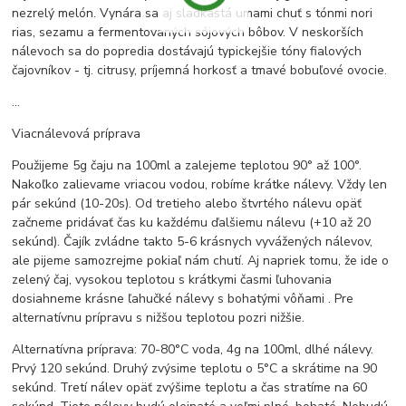
nezrelý melón. Vynára sa aj sladkastá umami chuť s tónmi nori
rias, sezamu a fermentovaných sójových bôbov. V neskorších
nálevoch sa do popredia dostávajú typickejšie tóny fialových
čajovníkov - tj. citrusy, príjemná horkosť a tmavé bobuľové ovocie.
...
Viacnálevová príprava
Použijeme 5g čaju na 100ml a zalejeme teplotou 90° až 100°.
Nakoľko zalievame vriacou vodou, robíme krátke nálevy. Vždy len
pár sekúnd (10-20s). Od tretieho alebo štvrtého nálevu opäť
začneme pridávať čas ku každému ďalšiemu nálevu (+10 až 20
sekúnd). Čajík zvládne takto 5-6 krásnych vyvážených nálevov,
ale pijeme samozrejme pokiaľ nám chutí. Aj napriek tomu, že ide o
zelený čaj, vysokou teplotou s krátkymi časmi ľuhovania
dosiahneme krásne ľahučké nálevy s bohatými vôňami . Pre
alternatívnu prípravu s nižšou teplotou pozri nižšie.
Alternatívna príprava: 70-80°C voda, 4g na 100ml, dlhé nálevy.
Prvý 120 sekúnd. Druhý zvýsime teplotu o 5°C a skrátime na 90
sekúnd. Tretí nálev opäť zvýšime teplotu a čas stratíme na 60