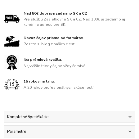
Nad 50€ doprava zadarmo SK a CZ
Pre službu Zásielkovne SK a CZ. Nad 100€ je zadarmo aj
kuriér na adresu pre SK.
Dovoz čajov priamo od farmárov.
Pozrite si blog z našich ciest.
Iba prémiová kvalita.
Najvyššie triedy čajov, vždy čerstvé!
15 rokov na trhu.
A 20 rokov profesionálnych skúseností.
Kompletné špecifikácie
Parametre