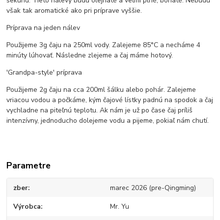
sekúnd. Tieto nálevy budú olejnaté a veľmi plné, bohaté. Nebudú
však tak aromatické ako pri príprave vyššie.
Príprava na jeden nálev
Použijeme 3g čaju na 250ml vody. Zalejeme 85°C a necháme 4
minúty lúhovať. Následne zlejeme a čaj máme hotový.
'Grandpa-style' príprava
Použijeme 2g čaju na cca 200ml šálku alebo pohár. Zalejeme
vriacou vodou a počkáme, kým čajové lístky padnú na spodok a čaj
vychladne na piteľnú teplotu. Ak nám je už po čase čaj príliš
intenzívny, jednoducho dolejeme vodu a pijeme, pokiaľ nám chutí.
Parametre
zber
marec 2026 (pre-Qingming)
Výrobca
Mr. Yu