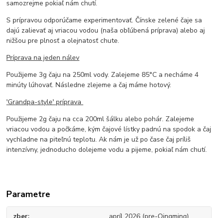
samozrejme pokiaľ nám chutí.
S prípravou odporúčame experimentovať. Čínske zelené čaje sa
dajú zalievať aj vriacou vodou (naša obľúbená príprava) alebo aj
nižšou pre plnosť a olejnatosť chute.
Príprava na jeden nálev
Použijeme 3g čaju na 250ml vody. Zalejeme 85°C a necháme 4
minúty lúhovať. Následne zlejeme a čaj máme hotový.
'Grandpa-style' príprava
Použijeme 2g čaju na cca 200ml šálku alebo pohár. Zalejeme
vriacou vodou a počkáme, kým čajové lístky padnú na spodok a čaj
vychladne na piteľnú teplotu. Ak nám je už po čase čaj príliš
intenzívny, jednoducho dolejeme vodu a pijeme, pokiaľ nám chutí.
Parametre
zber
apríl 2026 (pre-Qingming)