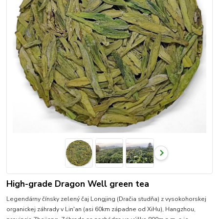
High-grade Dragon Well green tea
Legendárny čínsky zelený čaj Longjing (Dračia studňa) z vysokohorskej
organickej záhrady v Lin'an (asi 60km západne od XiHu), Hangzhou,