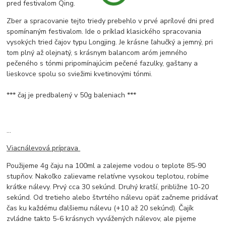
pred festivalom Qing.
Zber a spracovanie tejto triedy prebehlo v prvé aprílové dni pred
spomínaným festivalom. Ide o príklad klasického spracovania
vysokých tried čajov typu Longjing. Je krásne ľahučký a jemný, pri
tom plný až olejnatý, s krásnym balancom aróm jemného
pečeného s tónmi pripomínajúcim pečené fazulky, gaštany a
lieskovce spolu so sviežimi kvetinovými tónmi.
*** čaj je predbalený v 50g baleniach ***
...
Viacnálevová príprava
Použijeme 4g čaju na 100ml a zalejeme vodou o teplote 85-90
stupňov. Nakoľko zalievame relatívne vysokou teplotou, robíme
krátke nálevy. Prvý cca 30 sekúnd. Druhý kratší, približne 10-20
sekúnd. Od tretieho alebo štvrtého nálevu opäť začneme pridávať
čas ku každému ďalšiemu nálevu (+10 až 20 sekúnd). Čajík
zvládne takto 5-6 krásnych vyvážených nálevov, ale pijeme