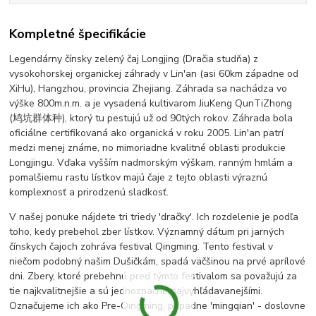
Kompletné špecifikácie
Legendárny čínsky zelený čaj Longjing (Dračia studňa) z
vysokohorskej organickej záhrady v Lin'an (asi 60km západne od
XiHu), Hangzhou, provincia Zhejiang. Záhrada sa nachádza vo
výške 800m.n.m. a je vysadená kultivarom JiuKeng QunTiZhong
(鸠坑群体种), ktorý tu pestujú už od 90tých rokov. Záhrada bola
oficiálne certifikovaná ako organická v roku 2005. Lin'an patrí
medzi menej známe, no mimoriadne kvalitné oblasti produkcie
Longjingu. Vďaka vyšším nadmorským výškam, ranným hmlám a
pomalšiemu rastu lístkov majú čaje z tejto oblasti výraznú
komplexnosť a prirodzenú sladkosť.
V našej ponuke nájdete tri triedy 'dračky'. Ich rozdelenie je podľa
toho, kedy prebehol zber lístkov. Významný dátum pri jarných
čínskych čajoch zohráva festival Qingming. Tento festival v
niečom podobný našim Dušičkám, spadá väčšinou na prvé aprílové
dni. Zbery, ktoré prebehnú pred týmto festivalom sa považujú za
tie najkvalitnejšie a sú jednoznačne najvyhľádavanejšími.
Označujeme ich ako Pre-Qingming, prípadne 'mingqian' - doslovne