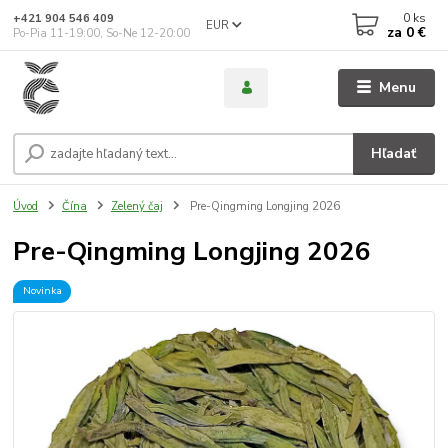
0
ks
+421 904 546 409
EUR
za
0 €
Po-Pia 11-19:00, So-Ne 12-20:00
Menu
Hľadať
Úvod
Čína
Zelený čaj
Pre-Qingming Longjing 2026
Pre-Qingming Longjing 2026
Novinka