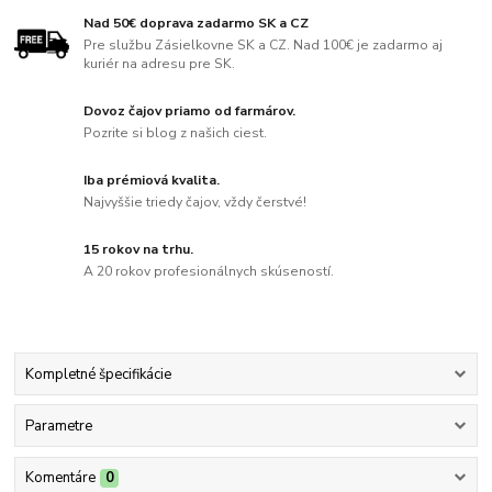
Nad 50€ doprava zadarmo SK a CZ
Pre službu Zásielkovne SK a CZ. Nad 100€ je zadarmo aj
kuriér na adresu pre SK.
Dovoz čajov priamo od farmárov.
Pozrite si blog z našich ciest.
Iba prémiová kvalita.
Najvyššie triedy čajov, vždy čerstvé!
15 rokov na trhu.
A 20 rokov profesionálnych skúseností.
Kompletné špecifikácie
Parametre
Komentáre
0