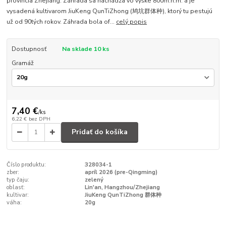
provincia Zhejiang. Záhrada sa nachádza vo výške 800m.n.m. a je
vysadená kultivarom JiuKeng QunTiZhong (鸠坑群体种), ktorý tu pestujú
už od 90tých rokov. Záhrada bola of...
celý popis
Dostupnosť
Na sklade 10 ks
Gramáž
7,40 €
/
ks
6,22 €
bez DPH
Pridať do košíka
Číslo produktu:
328034-1
zber:
apríl 2026 (pre-Qingming)
typ čaju:
zelený
oblasť:
Lin'an, Hangzhou/Zhejiang
kultivar:
JiuKeng QunTiZhong 群体种
váha:
20g