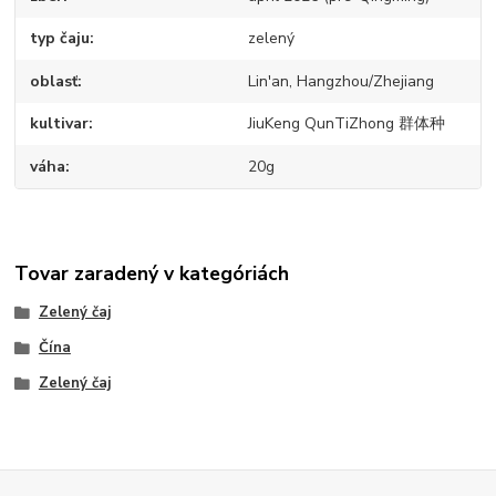
typ čaju
zelený
oblasť
Lin'an, Hangzhou/Zhejiang
kultivar
JiuKeng QunTiZhong 群体种
váha
20g
Tovar zaradený v kategóriách
Zelený čaj
Čína
Zelený čaj