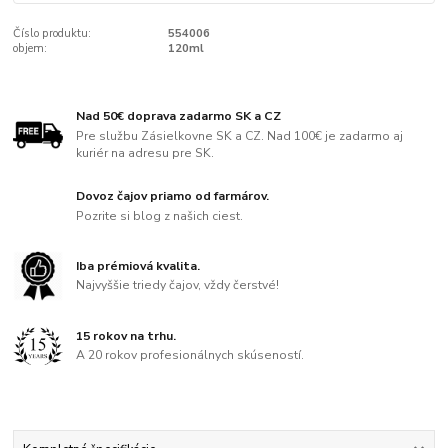
Číslo produktu:
554006
objem:
120ml
Nad 50€ doprava zadarmo SK a CZ
Pre službu Zásielkovne SK a CZ. Nad 100€ je zadarmo aj
kuriér na adresu pre SK.
Dovoz čajov priamo od farmárov.
Pozrite si blog z našich ciest.
Iba prémiová kvalita.
Najvyššie triedy čajov, vždy čerstvé!
15 rokov na trhu.
A 20 rokov profesionálnych skúseností.