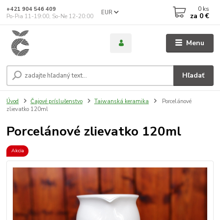
0
ks
+421 904 546 409
EUR
za
0 €
Po-Pia 11-19:00, So-Ne 12-20:00
Menu
Hľadať
Úvod
Čajové príslušenstvo
Taiwanská keramika
Porcelánové
zlievatko 120ml
Porcelánové zlievatko 120ml
Akcia