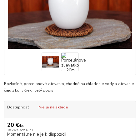
Rozkošné, porcelanové zlievatko, vhodné na chladenie vody a zlievanie
čaju z konvičiek.
celý popis
Dostupnosť
Nie je na sklade
20 €
/
ks
16,26 €
bez DPH
Momentálne nie je k dispozícii