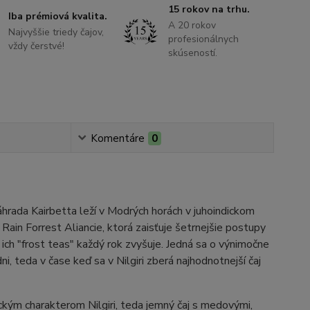
15 rokov na trhu.
Iba prémiová kvalita.
A 20 rokov
Najvyššie triedy čajov,
profesionálnych
vždy čerstvé!
skúseností.
Komentáre
0
áhrada Kairbetta leží v Modrých horách v juhoindickom
ain Forrest Aliancie, ktorá zaisťuje šetrnejšie postupy
ich "frost teas" každý rok zvyšuje. Jedná sa o výnimočne
, teda v čase keď sa v Nilgiri zberá najhodnotnejší čaj
ickým charakterom Nilgiri, teda jemný čaj s medovými,