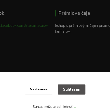
ok
Prémiové čaje
.facebook.com/literarnacajov
Eshop s prémiovými čajmi priam
farmárov.
Súhlasím
Nastavenia
Súhlas môžete odmietnuť
tu
.