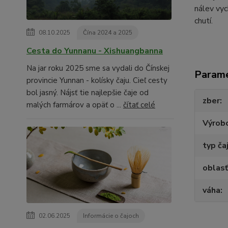
nálev vyc
chutí.
08.10.2025
Čína 2024 a 2025
Cesta do Yunnanu - Xishuangbanna
Na jar roku 2025 sme sa vydali do Čínskej
Param
provincie Yunnan - kolísky čaju. Cieľ cesty
bol jasný. Nájsť tie najlepšie čaje od
zber
malých farmárov a opäť o ...
čítať celé
Výrob
typ ča
oblasť
váha
02.06.2025
Informácie o čajoch