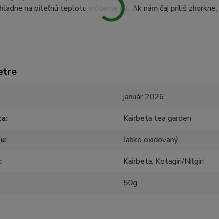
hladne na piteľnú teplotu môžeme piť. Ak nám čaj príliš zhorkne,
etre
január 2026
ca
Kairbeta tea garden
ju
ľahko oxidovaný
Kairbeta, Kotagiri/Nilgiri
50g