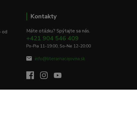
Kontakty
Máte otázku? Spýtajte sa nás.
o od
+421 904 546 409
Po-Pia 11-19:00, So-Ne 12-20:00
info@literarnacajovna.sk
Vytvorené na
Eshop-rychlo.sk