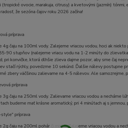
(tropické ovocie, marakuja, citrusy) a kvetovými (jazmín) tónmi,
radosť, že sezóna čajov roku 2026 začína!
ová príprava
 4g čaju na 100ml vody. Zalejeme vriacou vodou, hoci ak niekto 
 85-90 stupňov (nalejeme vriacu vodu na 1-2 minúty do zlievatk
, pri konvičke, ktorá dlhšie zlieva dajme pozor, aby sme čaj neprel
ev stačí rýchly, povedzme 10 sekúnd. Ďalšie nálevy postupne p
arné zbery väčšinou zalievame na 4-5 nálevov. Ale samozrejme, p
evová príprava
e 3g čaju na 250ml vody. Zalievame vriacou vodou a necháme lú
útach budeme mať krásne aromatický, pri 4 minútach aj s jemnou,
style" príprava
 2g čaju na 200ml pohár či misku. Zalejeme vriacou vodou a ne