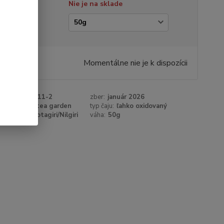
tupnosť
Nie je na sklade
amáž
,30 €
/
ks
Momentálne nie je k dispozícii
 €
bez DPH
roduktu:
80111-2
zber:
január 2026
a:
Kairbeta tea garden
typ čaju:
ľahko oxidovaný
Kairbeta, Kotagiri/Nilgiri
váha:
50g