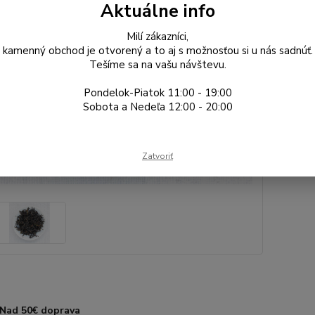
Dos
Aktuálne info
Gr
Milí zákazníci,
kamenný obchod je otvorený a to aj s možnosťou si u nás sadnúť.
Tešíme sa na vašu návštevu.
11
Pondelok-Piatok 11:00 - 19:00
9,50
Sobota a Nedeľa 12:00 - 20:00
Číslo p
Výrobc
Zatvoriť
oblasť:
Nad 50€ doprava