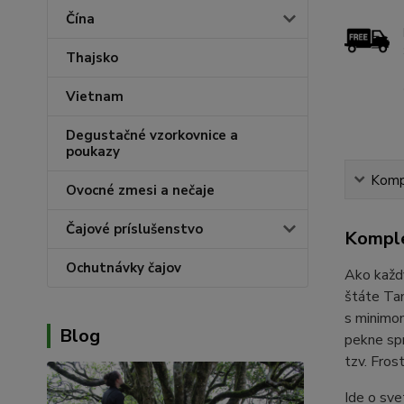
Čína
Thajsko
Vietnam
Degustačné vzorkovnice a
poukazy
Kompl
Ovocné zmesi a nečaje
Čajové príslušenstvo
Komple
Ochutnávky čajov
Ako každý
štáte Tam
s minimom
Blog
pekne spr
tzv. Fros
Ide o sve