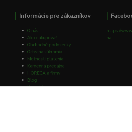
Informácie pre zákazníkov
Facebo
O nás
https://www
Ako nakupovať
na
Obchodné podmienky
Ochrana súkromia
Možnosti platenia
Kamenná predajna
HORECA a firmy
Blog
Kontakty