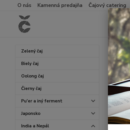
O nás
Kamenná predajňa
Čajový catering
Úvod
I
Zelený čaj
Nilg
Biely čaj
Oolong čaj
Novinka
Čierny čaj
Pu'er a iný ferment
Japonsko
India a Nepál