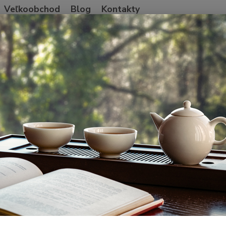
Veľkoobchod
Blog
Kontakty
Neviet
Hľadať
+421
Po-Pia
ndia a Nepál
Jarný zber / First Flush
Nilgiri First Flush Kairbetta Win
iri First Flush Kairbetta Winter
lot 
Ako ka
Nilgir
Tamiln
Rain F
poľnoh