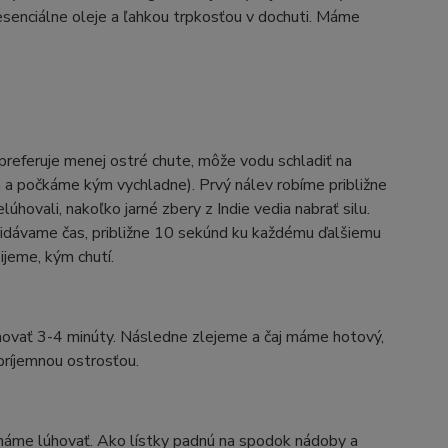
 esenciálne oleje a ľahkou trpkosťou v dochuti. Máme
preferuje menej ostré chute, môže vodu schladiť na
a a počkáme kým vychladne). Prvý nálev robíme približne
úhovali, nakoľko jarné zbery z Indie vedia nabrať silu.
ridávame čas, približne 10 sekúnd ku každému ďalšiemu
ijeme, kým chutí.
hovať 3-4 minúty. Následne zlejeme a čaj máme hotový,
 príjemnou ostrosťou.
cháme lúhovať. Ako lístky padnú na spodok nádoby a