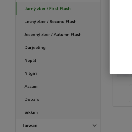
Jarný zber / First Flush
Letný zber / Second Flush
Jesenný zber / Autumn Flush
Darjeeling
Nepál
Nilgiri
Assam
Dooars
Sikkim
Taiwan