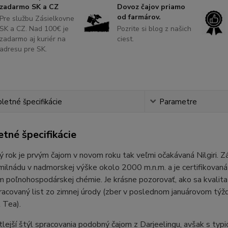
zadarmo SK a CZ
Dovoz čajov priamo
od farmárov.
Pre službu Zásielkovne
SK a CZ. Nad 100€ je
Pozrite si blog z našich
zadarmo aj kuriér na
ciest.
adresu pre SK.
etné špecifikácie
Parametre
tné špecifikácie
 rok je prvým čajom v novom roku tak veľmi očakávaná Nilgiri. Z
ilnádu v nadmorskej výške okolo 2000 m.n.m. a je certifikovaná R
 poľnohospodárskej chémie. Je krásne pozorovať, ako sa kvalita 
acovaný list zo zimnej úrody (zber v poslednom januárovom týždni
t Tea).
tlejší štýl spracovania podobný čajom z Darjeelingu, avšak s typ