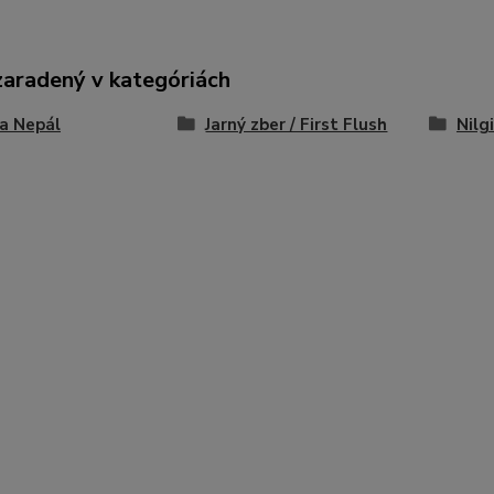
zaradený v kategóriách
 a Nepál
Jarný zber / First Flush
Nilgi