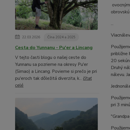
ovocnými 
obrovskú 
...
Viacnálev
22.03.2026
Čína 2024 a 2025
Použijeme
Cesta do Yunnanu - Pu'er a Lincang
približne
V tejto časti blogu o našej ceste do
20 sekúnd
Yunnanu sa pozrieme na okresy Pu'er
Druhý nál
(Simao) a Lincang. Povieme si prečo je pri
nálevu. J
pu'eroch tak dôležitá diverzita, k...
čítať
celé
Jednonál
Použijem
pri 3 min
"Grandpa-
Použijeme