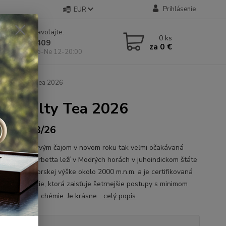
Prihlásenie
EUR
e si rady? Zavolajte.
0
ks
 904 546 409
za
0 €
 11-19:00, So-Ne 12-20:00
ter Specialty Tea 2026
 Specialty Tea 2026
no. NL-03/26
ždý rok je prvým čajom v novom roku tak veľmi očakávaná
i. Záhrada Kairbetta leží v Modrých horách v juhoindickom štáte
ádu v nadmorskej výške okolo 2000 m.n.m. a je certifikovaná
orrest Aliancie, ktorá zaisťuje šetrnejšie postupy s minimom
ospodárskej chémie. Je krásne...
celý popis