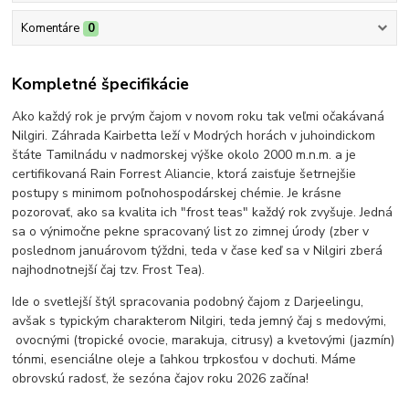
Komentáre
0
Kompletné špecifikácie
Ako každý rok je prvým čajom v novom roku tak veľmi očakávaná
Nilgiri. Záhrada Kairbetta leží v Modrých horách v juhoindickom
štáte Tamilnádu v nadmorskej výške okolo 2000 m.n.m. a je
certifikovaná Rain Forrest Aliancie, ktorá zaisťuje šetrnejšie
postupy s minimom poľnohospodárskej chémie. Je krásne
pozorovať, ako sa kvalita ich "frost teas" každý rok zvyšuje. Jedná
sa o výnimočne pekne spracovaný list zo zimnej úrody (zber v
poslednom januárovom týždni, teda v čase keď sa v Nilgiri zberá
najhodnotnejší čaj tzv. Frost Tea).
Ide o svetlejší štýl spracovania podobný čajom z Darjeelingu,
avšak s typickým charakterom Nilgiri, teda jemný čaj s medovými,
ovocnými (tropické ovocie, marakuja, citrusy) a kvetovými (jazmín)
tónmi, esenciálne oleje a ľahkou trpkosťou v dochuti. Máme
obrovskú radosť, že sezóna čajov roku 2026 začína!