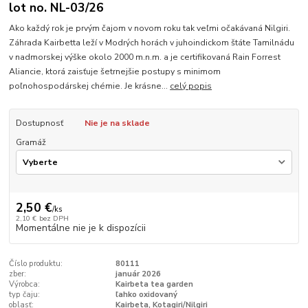
lot no. NL-03/26
Ako každý rok je prvým čajom v novom roku tak veľmi očakávaná Nilgiri.
Záhrada Kairbetta leží v Modrých horách v juhoindickom štáte Tamilnádu
v nadmorskej výške okolo 2000 m.n.m. a je certifikovaná Rain Forrest
Aliancie, ktorá zaisťuje šetrnejšie postupy s minimom
poľnohospodárskej chémie. Je krásne...
celý popis
Dostupnosť
Nie je na sklade
Gramáž
2,50 €
/
ks
2,10 €
bez DPH
Momentálne nie je k dispozícii
Číslo produktu:
80111
zber:
január 2026
Výrobca:
Kairbeta tea garden
typ čaju:
ľahko oxidovaný
oblasť:
Kairbeta, Kotagiri/Nilgiri