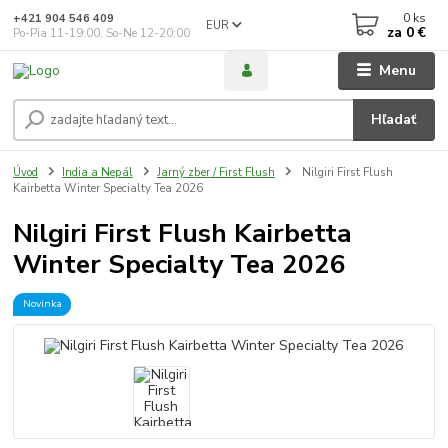
0
ks
+421 904 546 409
EUR
za
0 €
Po-Pia 11-19:00, So-Ne 12-20:00
Menu
Hľadať
Úvod
India a Nepál
Jarný zber / First Flush
Nilgiri First Flush
Kairbetta Winter Specialty Tea 2026
Nilgiri First Flush Kairbetta
Winter Specialty Tea 2026
Novinka