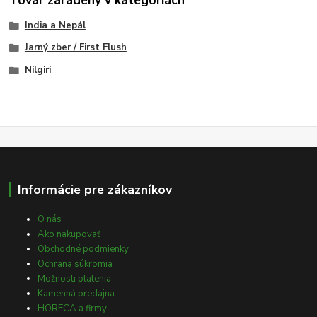
Tovar zaradený v kategóriách
India a Nepál
Jarný zber / First Flush
Nilgiri
Informácie pre zákazníkov
O nás
Ako nakupovať
Obchodné podmienky
Ochrana súkromia
Možnosti platenia
Kamenná predajna
HORECA a firmy