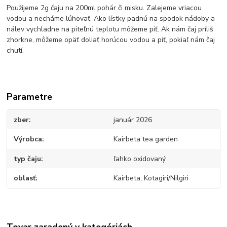
Použijeme 2g čaju na 200ml pohár či misku. Zalejeme vriacou
vodou a necháme lúhovať. Ako lístky padnú na spodok nádoby a
nálev vychladne na piteľnú teplotu môžeme piť. Ak nám čaj príliš
zhorkne, môžeme opäť doliať horúcou vodou a piť, pokiaľ nám čaj
chutí.
Parametre
zber
január 2026
Výrobca
Kairbeta tea garden
typ čaju
ľahko oxidovaný
oblasť
Kairbeta, Kotagiri/Nilgiri