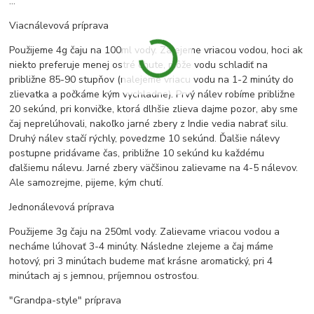
...
Viacnálevová príprava
Použijeme 4g čaju na 100ml vody. Zalejeme vriacou vodou, hoci ak
niekto preferuje menej ostré chute, môže vodu schladiť na
približne 85-90 stupňov (nalejeme vriacu vodu na 1-2 minúty do
zlievatka a počkáme kým vychladne). Prvý nálev robíme približne
20 sekúnd, pri konvičke, ktorá dlhšie zlieva dajme pozor, aby sme
čaj neprelúhovali, nakoľko jarné zbery z Indie vedia nabrať silu.
Druhý nálev stačí rýchly, povedzme 10 sekúnd. Ďalšie nálevy
postupne pridávame čas, približne 10 sekúnd ku každému
ďalšiemu nálevu. Jarné zbery väčšinou zalievame na 4-5 nálevov.
Ale samozrejme, pijeme, kým chutí.
Jednonálevová príprava
Použijeme 3g čaju na 250ml vody. Zalievame vriacou vodou a
necháme lúhovať 3-4 minúty. Následne zlejeme a čaj máme
hotový, pri 3 minútach budeme mať krásne aromatický, pri 4
minútach aj s jemnou, príjemnou ostrosťou.
"Grandpa-style" príprava