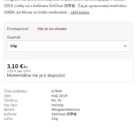
2019. Lístky sú z kultivaru SiJiChun 四季春. Čaj je spracovaný metódou
GABA, pri ktorej sú lístky oxidované...
celý popis
Dostupnosť
Nie je na sklade
Gramáž
3,10 €
/
ks
2,61 €
bez DPH
Momentálne nie je k dispozícii
Číslo produktu:
47845
zber:
máj 2019
Výrobca:
Mr. Yu
typ čaju:
oolong
oblasť:
Mingjian/Nantou
kultivar:
SiJiChun 四季春
váha:
10g