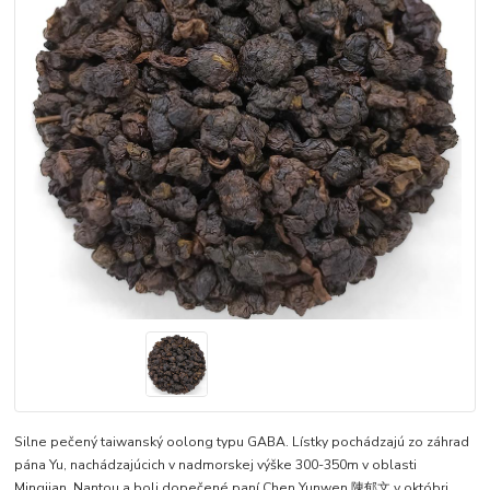
Silne pečený taiwanský oolong typu GABA. Lístky pochádzajú zo záhrad
pána Yu, nachádzajúcich v nadmorskej výške 300-350m v oblasti
Mingjian, Nantou a boli dopečené paní Chen Yunwen 陳郁文 v októbri