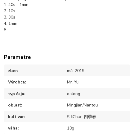
1. 40s - 1min
2. 10s
3. 30s
4. 1min
5. ....
Parametre
zber
máj 2019
Výrobca
Mr. Yu
typ čaju
oolong
oblasť
Mingjian/Nantou
kultivar
SiJiChun 四季春
váha
10g