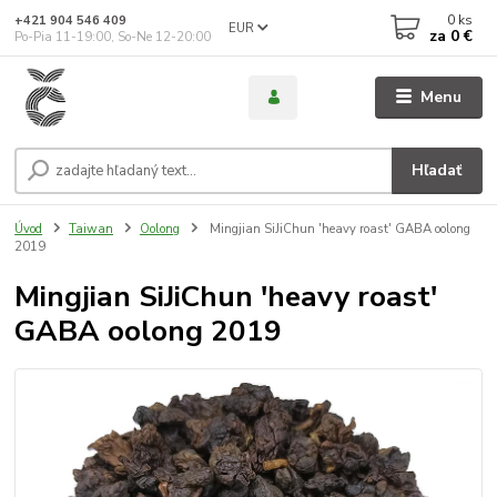
0
ks
+421 904 546 409
EUR
za
0 €
Po-Pia 11-19:00, So-Ne 12-20:00
Menu
Hľadať
Úvod
Taiwan
Oolong
Mingjian SiJiChun 'heavy roast' GABA oolong
2019
Mingjian SiJiChun 'heavy roast'
GABA oolong 2019