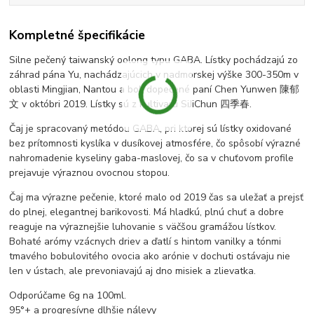
Kompletné špecifikácie
Silne pečený taiwanský oolong typu GABA. Lístky pochádzajú zo
záhrad pána Yu, nachádzajúcich v nadmorskej výške 300-350m v
oblasti Mingjian, Nantou a boli dopečené paní Chen Yunwen 陳郁
文 v októbri 2019. Lístky sú z kultivaru SiJiChun 四季春.
Čaj je spracovaný metódou GABA, pri ktorej sú lístky oxidované
bez prítomnosti kyslíka v dusíkovej atmosfére, čo spôsobí výrazné
nahromadenie kyseliny gaba-maslovej, čo sa v chuťovom profile
prejavuje výraznou ovocnou stopou.
Čaj ma výrazne pečenie, ktoré malo od 2019 čas sa uležať a prejsť
do plnej, elegantnej barikovosti. Má hladkú, plnú chuť a dobre
reaguje na výraznejšie luhovanie s väčšou gramážou lístkov.
Bohaté arómy vzácnych driev a ďatlí s hintom vanilky a tónmi
tmavého bobulovitého ovocia ako arónie v dochuti ostávaju nie
len v ústach, ale prevoniavajú aj dno misiek a zlievatka.
Odporúčame 6g na 100ml.
95°+ a progresívne dlhšie nálevy