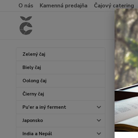
O nás
Kamenná predajňa
Čajový catering
Úvod
Č
Zelený čaj
Miao
Biely čaj
Oolong čaj
Čierny čaj
Pu'er a iný ferment
Japonsko
India a Nepál