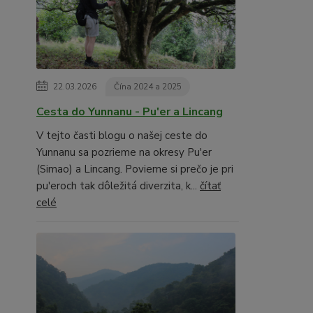
22.03.2026
Čína 2024 a 2025
Cesta do Yunnanu - Pu'er a Lincang
V tejto časti blogu o našej ceste do
Yunnanu sa pozrieme na okresy Pu'er
(Simao) a Lincang. Povieme si prečo je pri
pu'eroch tak dôležitá diverzita, k...
čítať
celé