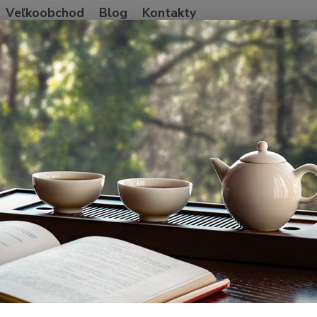
Veľkoobchod
Blog
Kontakty
Neviet
Hľadať
+421
Po-Pia
ajové príslušenstvo
Taiwanská keramika
Miaoli Clay Kettle & Brazi
li Clay Kettle & Brazier 230ml
Dos
22
182