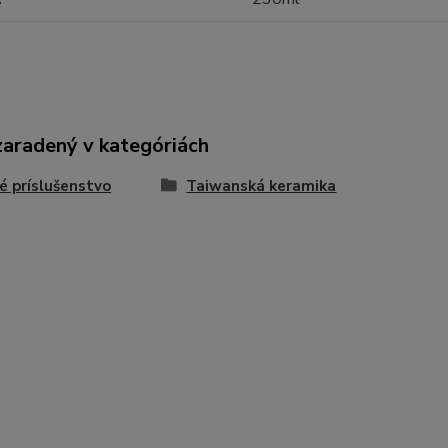
zaradený v kategóriách
é príslušenstvo
Taiwanská keramika