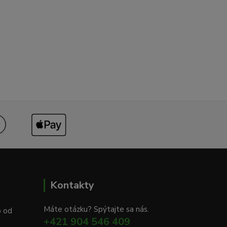
Kontakty
Máte otázku? Spýtajte sa nás.
o od
+421 904 546 409