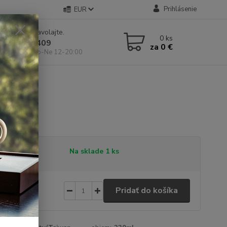
Prihlásenie
EUR
e si rady? Zavolajte.
0
ks
 904 546 409
za
0 €
 11-19:00, So-Ne 12-20:00
er 230ml
tupnosť
Na sklade 1 ks
5 €
/
ks
Pridať do košíka
,93 €
bez DPH