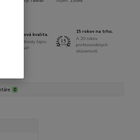
Miaoli County/Taiwan
objem:
230ml
15 rokov na trhu.
Iba prémiová kvalita.
A 20 rokov
Najvyššie triedy čajov,
profesionálnych
vždy čerstvé!
skúseností.
táre
0