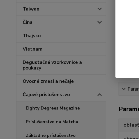
Taiwan
Čína
Thajsko
Vietnam
Degustačné vzorkovnice a
poukazy
Ovocné zmesi a nečaje
Para
Čajové príslušenstvo
Param
Eighty Degrees Magazine
Príslušenstvo na Matchu
oblasť
Základné príslušenstvo
objem