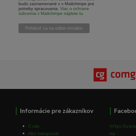
budú zaznamenané v v Mailchimpe pre
potreby spracovania.
Viac o ochrane
súkromia v Mailchimpe nájdete tu.
Informácie pre zákazníkov
Facebo
O nás
https://www
Ako nakupovať
na