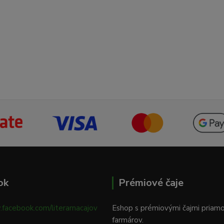
ok
Prémiové čaje
.facebook.com/literarnacajov
Eshop s prémiovými čajmi priam
farmárov.