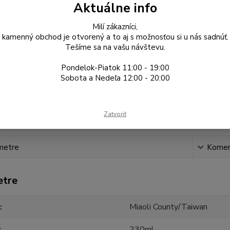
oblasť:
Aktuálne info
Milí zákazníci,
kamenný obchod je otvorený a to aj s možnosťou si u nás sadnúť.
Nad 50€ doprava
Tešíme sa na vašu návštevu.
zadarmo SK a CZ
Dovoz čajov priamo
od farmárov.
Pre službu Zásielkovne
Pondelok-Piatok 11:00 - 19:00
SK a CZ. Nad 100€ je
Pozrite si blog z našich
Sobota a Nedeľa 12:00 - 20:00
zadarmo aj kuriér na
ciest.
adresu pre SK.
Zatvoriť
metre
Komen
etre
Miaoli County/Taiwan
230ml