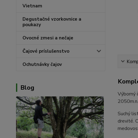
Vietnam
Degustačné vzorkovnice a
poukazy
Ovocné zmesi a nečaje
Čajové príslušenstvo
Kompl
Ochutnávky čajov
Komple
Blog
Výborný č
2050m.n.
Suchý lis
drevité. 
medovosťo