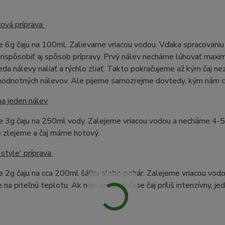
vová príprava
 6g čaju na 100ml. Zalievame vriacou vodou. Vďaka spracovaniu
ispôsobiť aj spôsob prípravy. Prvý nálev necháme lúhovať maxim
eda nálevy naliať a rýchlo zliať. Takto pokračujeme až kým čaj ne
ohodnotných nálevov. Ale pijeme samozrejme dovtedy, kým nám ch
na jeden nálev
 3g čaju na 250ml vody. Zalejeme vriacou vodou a necháme 4-5 m
 zlejeme a čaj máme hotový.
style' príprava
 2g čaju na cca 200ml šálku alebo pohár. Zalejeme vriacou vodo
 na piteľnú teplotu. Ak nám je už po čase čaj príliš intenzívny, 