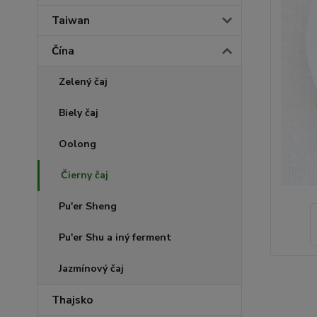
Taiwan
Čína
Zelený čaj
Biely čaj
Oolong
Čierny čaj
Pu'er Sheng
Pu'er Shu a iný ferment
Jazmínový čaj
Thajsko