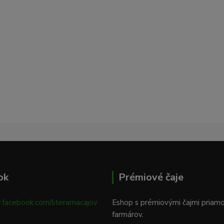
ok
Prémiové čaje
.facebook.com/literarnacajov
Eshop s prémiovými čajmi priam
farmárov.