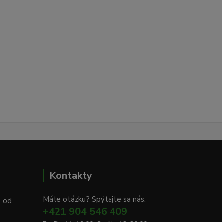
Kontakty
Máte otázku? Spýtajte sa nás.
o od
+421 904 546 409