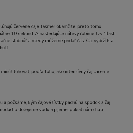
 lúhujú červené čaje takmer okamžite, preto tomu
álne 10 sekúnd. A nasledujúce nálevy robíme tzv. 'flash
začne slabnúť a vtedy môžeme pridať čas. Čaj vydrží 6 a
utí.
inút lúhovať, podľa toho, ako intenzívny čaj chceme.
u a počkáme, kým čajové lístky padnú na spodok a čaj
jednoducho dolejeme vodu a pijeme, pokiaľ nám chutí.