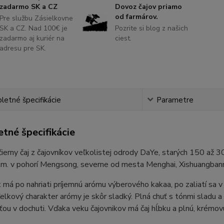
zadarmo SK a CZ
Dovoz čajov priamo
od farmárov.
Pre službu Zásielkovne
SK a CZ. Nad 100€ je
Pozrite si blog z našich
zadarmo aj kuriér na
ciest.
adresu pre SK.
etné špecifikácie
Parametre
tné špecifikácie
ierny čaj z čajovníkov veľkolistej odrody DaYe, starých 150 až 
m. v pohorí Mengsong, severne od mesta Menghai, Xishuangban
t má po nahriati príjemnú arómu výberového kakaa, po zaliatí sa v 
Celkový charakter arómy je skôr sladký. Plná chuť s tónmi sladu 
u v dochuti. Vďaka veku čajovnikov má čaj hĺbku a plnú, krémo