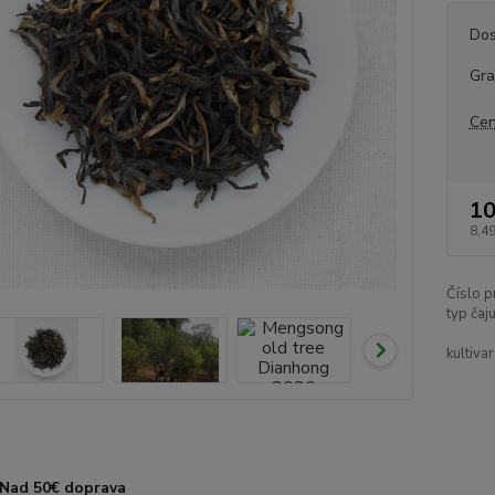
Dos
Gr
Cen
10
8,49
Číslo p
typ čaju
kultivar
Nad 50€ doprava