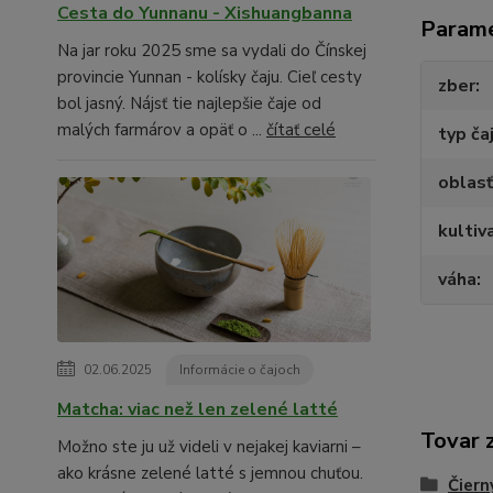
Cesta do Yunnanu - Xishuangbanna
Param
Na jar roku 2025 sme sa vydali do Čínskej
provincie Yunnan - kolísky čaju. Cieľ cesty
zber
bol jasný. Nájsť tie najlepšie čaje od
malých farmárov a opäť o ...
čítať celé
typ ča
oblasť
kultiv
váha
02.06.2025
Informácie o čajoch
Matcha: viac než len zelené latté
Tovar 
Možno ste ju už videli v nejakej kaviarni –
ako krásne zelené latté s jemnou chuťou.
Čiern