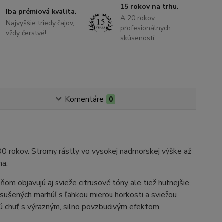
15 rokov na trhu.
Iba prémiová kvalita.
A 20 rokov
Najvyššie triedy čajov,
profesionálnych
vždy čerstvé!
skúseností.
Komentáre
0
300 rokov. Stromy rástly vo vysokej nadmorskej výške až
na.
ňom objavujú aj svieže citrusové tóny ale tiež hutnejšie,
a sušených marhúľ s ľahkou mierou horkosti a sviežou
vú chuť s výrazným, silno povzbudivým efektom.