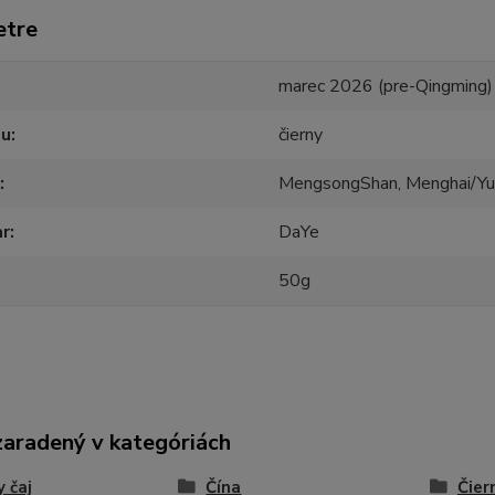
etre
marec 2026 (pre-Qingming)
ju
čierny
MengsongShan, Menghai/Yu
ar
DaYe
50g
zaradený v kategóriách
y čaj
Čína
Čier