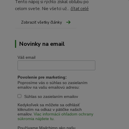
Tento nápoj si rýchlo získal obľubu po
celom svete. Nie všetci už...
čítať celé
Zobraziť všetky články
Novinky na email
Váš email
Povolenie pre marketing:
Poprosíme vás o súhlas so zasielaním
emailov na vašu emailovú adresu:
Súhlas so zasielaním emailov
Kedykoľvek sa môžete sa odhlásiť
kliknutím na odkaz v pätičke našich
emailov.
Viac informácii ohľadom ochrany
súkromia nájdete tu.
Používame Mailchimp ako našu