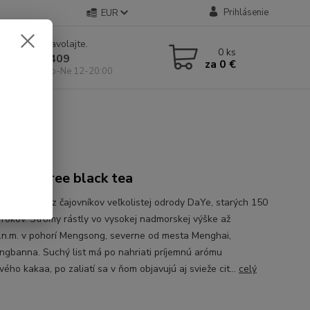
Prihlásenie
EUR
e si rady? Zavolajte.
0
ks
 904 546 409
za
0 €
 11-19:00, So-Ne 12-20:00
an old tree black tea
ý čierny čaj z čajovníkov veľkolistej odrody DaYe, starých 150
 rokov. Stromy rástly vo vysokej nadmorskej výške až
n.m. v pohorí Mengsong, severne od mesta Menghai,
ngbanna. Suchý list má po nahriati príjemnú arómu
ého kakaa, po zaliatí sa v ňom objavujú aj svieže cit...
celý