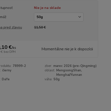
tupnosť
Nie je na sklade
amáž
a pred zľavou
11,50 €
,10 €
/
ks
Momentálne nie je k dispozícii
 €
bez DPH
roduktu:
78999-2
zber:
marec 2026 (pre-Qingming)
:
čierny
oblasť:
MengsongShan,
Menghai/Yunnan
:
DaYe
váha:
50g