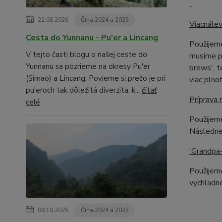
...
22.03.2026
Čína 2024 a 2025
Viacnále
Cesta do Yunnanu - Pu'er a Lincang
Použijeme
V tejto časti blogu o našej ceste do
musíme pr
Yunnanu sa pozrieme na okresy Pu'er
brews', t
(Simao) a Lincang. Povieme si prečo je pri
viac pln
pu'eroch tak dôležitá diverzita, k...
čítať
Príprava 
celé
Použijeme
Následne
'Grandpa-
Použijeme
vychladne
08.10.2025
Čína 2024 a 2025