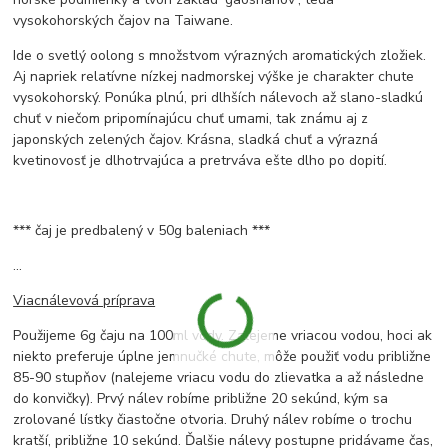
vysokohorských čajov na Taiwane.
Ide o svetlý oolong s množstvom výrazných aromatických zložiek.
Aj napriek relatívne nízkej nadmorskej výške je charakter chute
vysokohorský. Ponúka plnú, pri dlhších nálevoch až slano-sladkú
chuť v niečom pripomínajúcu chuť umami, tak známu aj z
japonských zelených čajov. Krásna, sladká chuť a výrazná
kvetinovosť je dlhotrvajúca a pretrváva ešte dlho po dopití.
*** čaj je predbalený v 50g baleniach ***
...
Viacnálevová príprava
Použijeme 6g čaju na 100ml vody. Zalejeme vriacou vodou, hoci ak
niekto preferuje úplne jemnučké chute, môže použiť vodu približne
85-90 stupňov (nalejeme vriacu vodu do zlievatka a až následne
do konvičky). Prvý nálev robíme približne 20 sekúnd, kým sa
zrolované lístky čiastočne otvoria. Druhý nálev robíme o trochu
kratší, približne 10 sekúnd. Ďalšie nálevy postupne pridávame čas,