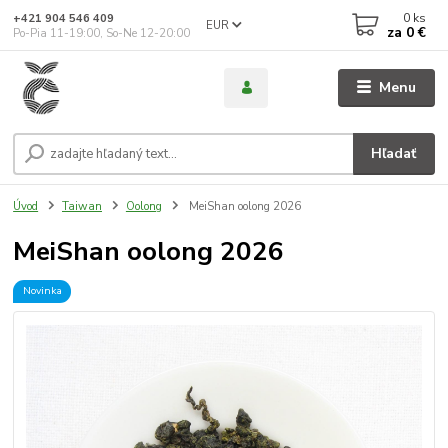
0
ks
+421 904 546 409
EUR
za
0 €
Po-Pia 11-19:00, So-Ne 12-20:00
Menu
Hľadať
Úvod
Taiwan
Oolong
MeiShan oolong 2026
MeiShan oolong 2026
Novinka