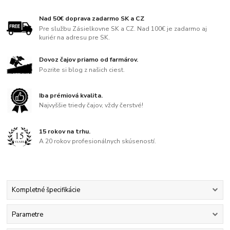
Nad 50€ doprava zadarmo SK a CZ
Pre službu Zásielkovne SK a CZ. Nad 100€ je zadarmo aj
kuriér na adresu pre SK.
Dovoz čajov priamo od farmárov.
Pozrite si blog z našich ciest.
Iba prémiová kvalita.
Najvyššie triedy čajov, vždy čerstvé!
15 rokov na trhu.
A 20 rokov profesionálnych skúseností.
Kompletné špecifikácie
Parametre