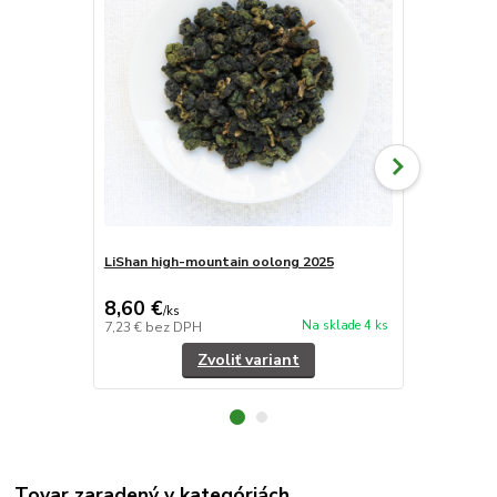
LiShan high-mountain oolong 2025
AliShan lig
2024
8,60 €
7 €
/
ks
/
ks
Na sklade 4 ks
7,23 €
bez DPH
5,88 €
bez D
Zvoliť variant
Tovar zaradený v kategóriách