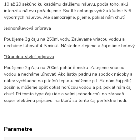
10 až 20 sekúnd ku každému ďalšiemu nálevu, podľa toho, akú
intenzitu nálevu požadujeme. Svetlé oolongy vydržia kľudne 5-6
výborných nálevov. Ale samozrejme, pijeme, pokiaľ nám chutí.
Jednonálevová príprava
Použijeme 3g čaju na 250ml vody. Zalievame vriacou vodou a
necháme lúhovať 4-5 minút. Následne zlejeme a čaj máme hotový.
"Grandpa-style" príprava
Použijeme 2g čaju na 200ml pohár či misku. Zalejeme vriacou
vodou a necháme lúhovať. Ako lístky padnú na spodok nádoby a
nálev vychladne na piteľnú teplotu môžeme piť. Ak nám čaj príliš
zosilnie, môžeme opäť doliať horúcou vodou a piť, pokiaľ nám čaj
chutí. Pri tomto type čaju ide o veľmi jednoduchú, no zároveň
super efektívnu prípravu, na ktorú sa tento čaj perfektne hodí.
Parametre