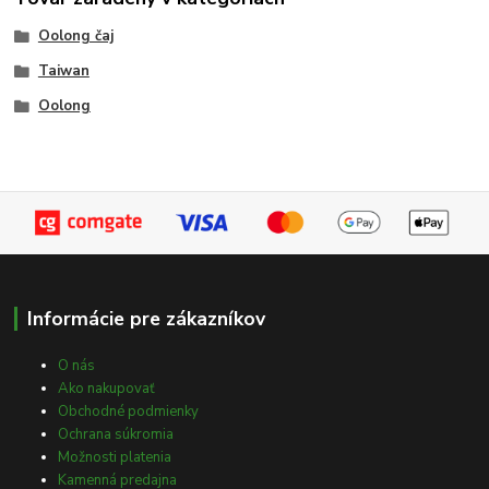
Oolong čaj
Taiwan
Oolong
Informácie pre zákazníkov
O nás
Ako nakupovať
Obchodné podmienky
Ochrana súkromia
Možnosti platenia
Kamenná predajna