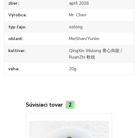
zber
apríl 2026
Výrobca
Mr. Chen
typ čaju
oolong
oblasť
MeiShan/Yunlin
kultivar
QingXin Wulong 青心烏龍 /
RuanZhi 軟枝
váha
20g
Súvisiaci tovar
2