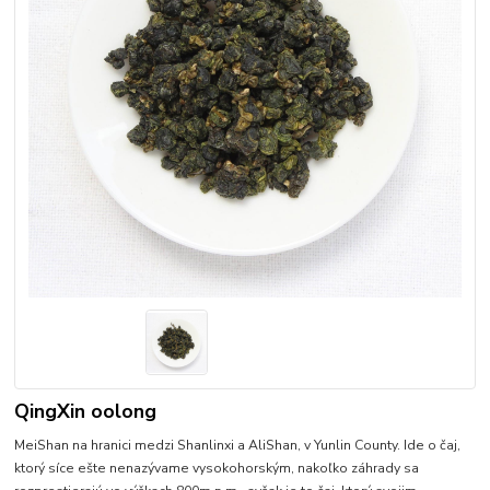
QingXin oolong
MeiShan na hranici medzi Shanlinxi a AliShan, v Yunlin County. Ide o čaj,
ktorý síce ešte nenazývame vysokohorským, nakoľko záhrady sa