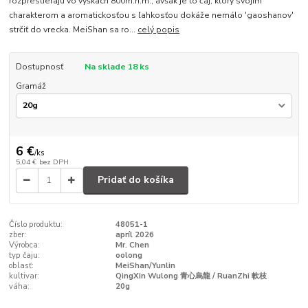
rozprestierajú vo výškach 800m.n.m., avšak je to čaj, ktorý svojim
charakterom a aromatickosťou s ľahkosťou dokáže nemálo 'gaoshanov'
strčiť do vrecka. MeiShan sa ro...
celý popis
Dostupnosť
Na sklade 18 ks
Gramáž
6 €
/
ks
5,04 €
bez DPH
Pridať do košíka
Číslo produktu:
48051-1
zber:
apríl 2026
Výrobca:
Mr. Chen
typ čaju:
oolong
oblasť:
MeiShan/Yunlin
kultivar:
QingXin Wulong 青心烏龍 / RuanZhi 軟枝
váha:
20g