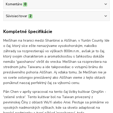
Komentáre
0
Súvisiaci tovar
2
Kompletné špecifikácie
MeiShan na hranici medzi Shanlinxi a AliShan, v Yunlin County. Ide
o čaj, ktorý síce ešte nenazývame vysokohorským, nakoľko
záhrady sa rozprestierajú vo výškach 800m.n.m., avšak je to čaj,
ktorý svojim charakterom a aromatickosťou s ľahkosťou dokáže
nemálo 'gaoshanov' strčiť do vrecka. MeiShan sa rozprestiera na
strednom juhu Taiwanu a ide takpovediac o vstupnú bránu do
presláveného pohoria AliShan. Aj vďaka tomu, že MeiShan nie je
vo svete oolongov preslávený ako AliShan vieme z tejto oblasti
ponúknuť naozaj perfektný čaj za výbornú cenu.
Pán Chen v apríly spracoval na tento čaj lístky kultivar QingXin -
'zelené srdce'. Tento kultivar bol na Taiwan privezený z
pevninskej Číny z oblasti WuYi alebo Anxi. Pestuje sa primárne vo
vysokých nadmorských výškach, kde sa skvelo adaptoval na
horské podmienky a tvorí základ 'gaoshanov', teda