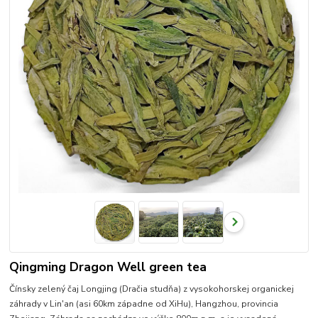
Qingming Dragon Well green tea
Čínsky zelený čaj Longjing (Dračia studňa) z vysokohorskej organickej
záhrady v Lin'an (asi 60km západne od XiHu), Hangzhou, provincia