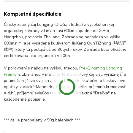
Kompletné špecifikácie
Čínsky zelený čaj Longjing (Dračia studňa) z vysokohorskej
organickej záhrady v Lin'an (asi 60km západne od XiHu),
Hangzhou, provincia Zhejiang. Záhrada sa nachádza vo výške
800m.n.m. a je vysadená kultivarom JiuKeng QunTiZhong (鸠坑群
体种), ktorý tu pestujú už od 90tých rokov. Záhrada bola oficiálne
certifikovaná ako organická v 2005.
V porovnaní s našou najvyššou triedou,
Pre-Qingming Longjing
Premium
, zbieranou v marci, je tento aprílový čaj viac výraznejší a
priamočiarejší vo svojich arómach. Tu ide skutočne o lieskovcové
oplátky, klasické Mannerky. Čaj má tiež veľmi príjemnú krémovosť
a dlh[, pr9jemn[ svie6os+t v dochuti. Perfektná "Dračka" na
každodenné popíjanie.
*** čaj je predbalený v 50g baleniach ***
...