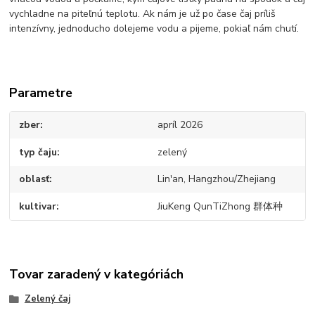
vychladne na piteľnú teplotu. Ak nám je už po čase čaj príliš
intenzívny, jednoducho dolejeme vodu a pijeme, pokiaľ nám chutí.
Parametre
zber
apríl 2026
typ čaju
zelený
oblasť
Lin'an, Hangzhou/Zhejiang
kultivar
JiuKeng QunTiZhong 群体种
Tovar zaradený v kategóriách
Zelený čaj