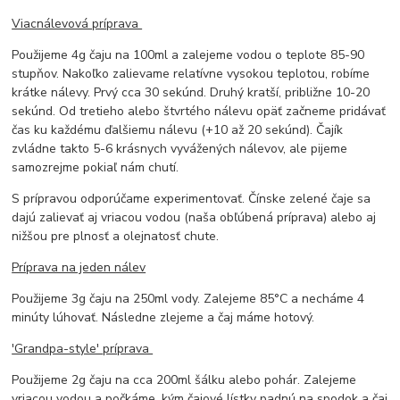
Viacnálevová príprava
Použijeme 4g čaju na 100ml a zalejeme vodou o teplote 85-90
stupňov. Nakoľko zalievame relatívne vysokou teplotou, robíme
krátke nálevy. Prvý cca 30 sekúnd. Druhý kratší, približne 10-20
sekúnd. Od tretieho alebo štvrtého nálevu opäť začneme pridávať
čas ku každému ďalšiemu nálevu (+10 až 20 sekúnd). Čajík
zvládne takto 5-6 krásnych vyvážených nálevov, ale pijeme
samozrejme pokiaľ nám chutí.
S prípravou odporúčame experimentovať. Čínske zelené čaje sa
dajú zalievať aj vriacou vodou (naša obľúbená príprava) alebo aj
nižšou pre plnosť a olejnatosť chute.
Príprava na jeden nálev
Použijeme 3g čaju na 250ml vody. Zalejeme 85°C a necháme 4
minúty lúhovať. Následne zlejeme a čaj máme hotový.
'Grandpa-style' príprava
Použijeme 2g čaju na cca 200ml šálku alebo pohár. Zalejeme
vriacou vodou a počkáme, kým čajové lístky padnú na spodok a čaj