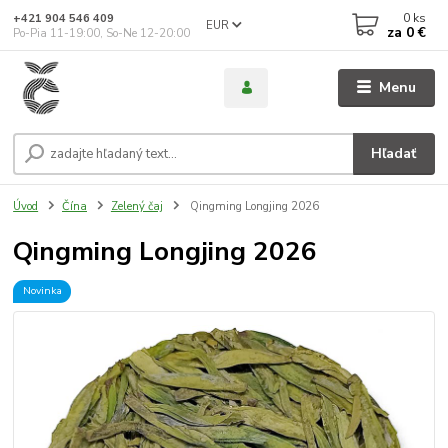
0
ks
+421 904 546 409
EUR
za
0 €
Po-Pia 11-19:00, So-Ne 12-20:00
Menu
Hľadať
Úvod
Čína
Zelený čaj
Qingming Longjing 2026
Qingming Longjing 2026
Novinka