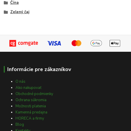
Čína
Zelený čaj
Informácie pre zákazníkov
O nás
Ako nakupovať
Obchodné podmienky
Ochrana súkromia
Možnosti platenia
Kamenná predajna
HORECA a firmy
Blog
Kontakty