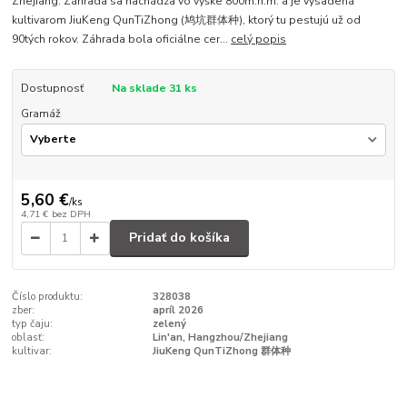
Zhejiang. Záhrada sa nachádza vo výške 800m.n.m. a je vysadená
kultivarom JiuKeng QunTiZhong (鸠坑群体种), ktorý tu pestujú už od
90tých rokov. Záhrada bola oficiálne cer...
celý popis
Dostupnosť
Na sklade 31 ks
Gramáž
5,60 €
/
ks
4,71 €
bez DPH
Pridať do košíka
Číslo produktu:
328038
zber:
apríl 2026
typ čaju:
zelený
oblasť:
Lin'an, Hangzhou/Zhejiang
kultivar:
JiuKeng QunTiZhong 群体种