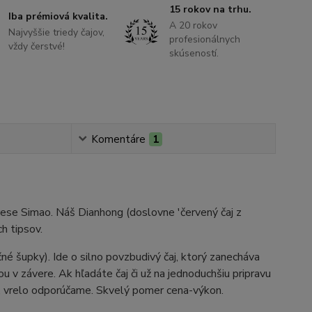
15 rokov na trhu.
Iba prémiová kvalita.
A 20 rokov
Najvyššie triedy čajov,
profesionálnych
vždy čerstvé!
skúseností.
Komentáre
1
krese Simao. Náš Dianhong (doslovne 'červený čaj z
h tipsov.
čné šupky). Ide o silno povzbudivý čaj, ktorý zanecháva
 v závere. Ak hľadáte čaj či už na jednoduchšiu pripravu
u, vrelo odporúčame. Skvelý pomer cena-výkon.