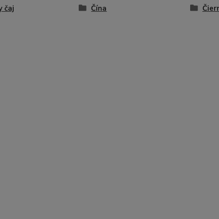
y čaj
Čína
Čier