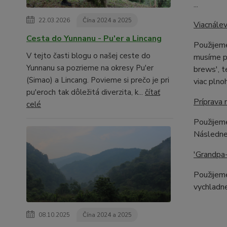
...
22.03.2026
Čína 2024 a 2025
Viacnále
Cesta do Yunnanu - Pu'er a Lincang
Použijem
V tejto časti blogu o našej ceste do
musíme pr
Yunnanu sa pozrieme na okresy Pu'er
brews', t
(Simao) a Lincang. Povieme si prečo je pri
viac pln
pu'eroch tak dôležitá diverzita, k...
čítať
Príprava 
celé
Použijeme
Následne
'Grandpa-
Použijeme
vychladne
08.10.2025
Čína 2024 a 2025