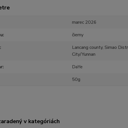
etre
marec 2026
ju
čierny
Lancang county, Simao Distri
City/Yunnan
ar
DaYe
50g
zaradený v kategóriách