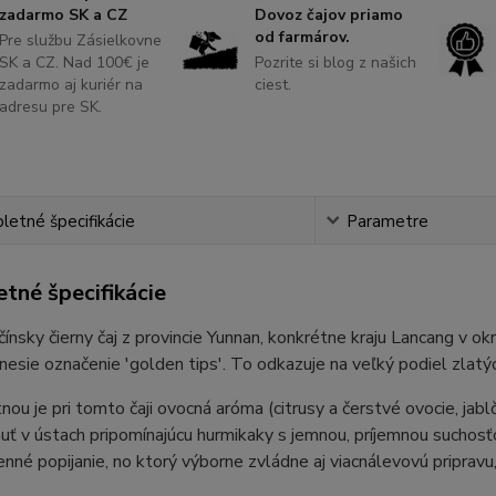
zadarmo SK a CZ
Dovoz čajov priamo
od farmárov.
Pre službu Zásielkovne
SK a CZ. Nad 100€ je
Pozrite si blog z našich
zadarmo aj kuriér na
ciest.
adresu pre SK.
etné špecifikácie
Parametre
tné špecifikácie
čínsky čierny čaj z provincie Yunnan, konkrétne kraju Lancang v o
nesie označenie 'golden tips'. To odkazuje na veľký podiel zlatýc
ou je pri tomto čaji ovocná aróma (citrusy a čerstvé ovocie, jabl
uť v ústach pripomínajúcu hurmikaky s jemnou, príjemnou suchosťou
nné popijanie, no ktorý výborne zvládne aj viacnálevovú priprav