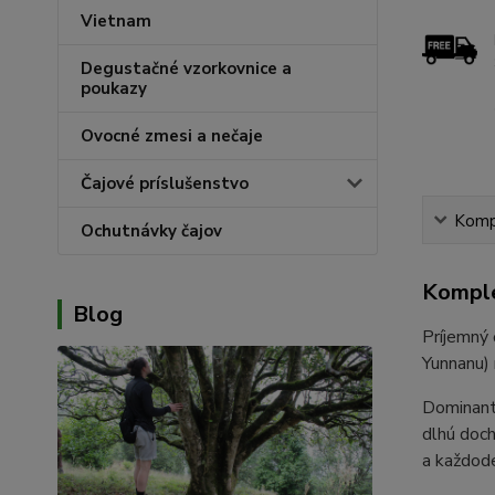
Vietnam
Degustačné vzorkovnice a
poukazy
Ovocné zmesi a nečaje
Čajové príslušenstvo
Kompl
Ochutnávky čajov
Komple
Blog
Príjemný 
Yunnanu) 
Dominantn
dlhú doch
a každode