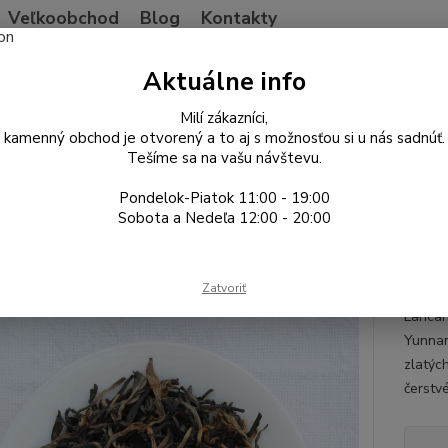
Veľkoobchod
Blog
Kontakty
Neviet
Aktuálne info
Hľadať
+421
Po-Pia
Milí zákazníci,
kamenný obchod je otvorený a to aj s možnosťou si u nás sadnúť.
Tešíme sa na vašu návštevu.
ína
Čierny čaj
Lancang Dianhong Golden Tips 2026
Pondelok-Piatok 11:00 - 19:00
ang Dianhong Golden Tips 202
Sobota a Nedeľa 12:00 - 20:00
Yunn
Zatvoriť
Príjemn
Lancan
Yunnan
zlatýc
čerstvé