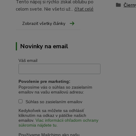
Tento nápoj si rýchlo získal obľubu po
Čiern
celom svete. Nie všetci už...
čítať celé
Zobraziť všetky články
Novinky na email
Váš email
Povolenie pre marketing:
Poprosíme vás o súhlas so zasielaním
emailov na vašu emailovú adresu:
Súhlas so zasielaním emailov
Kedykoľvek sa môžete sa odhlásiť
kliknutím na odkaz v pätičke našich
emailov.
Viac informácii ohľadom ochrany
súkromia nájdete tu.
Používame Mailchimp ako našu