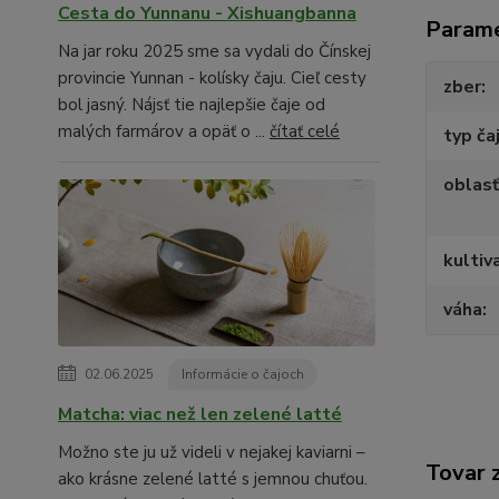
Cesta do Yunnanu - Xishuangbanna
Param
Na jar roku 2025 sme sa vydali do Čínskej
provincie Yunnan - kolísky čaju. Cieľ cesty
zber
bol jasný. Nájsť tie najlepšie čaje od
malých farmárov a opäť o ...
čítať celé
typ ča
oblasť
kultiv
váha
02.06.2025
Informácie o čajoch
Matcha: viac než len zelené latté
Možno ste ju už videli v nejakej kaviarni –
Tovar 
ako krásne zelené latté s jemnou chuťou.