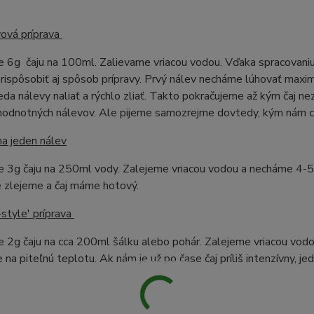
vová príprava
e 6g
čaju na 100ml. Zalievame vriacou vodou. Vďaka spracovaniu
ispôsobiť aj spôsob prípravy. Prvý nálev necháme lúhovať maxim
eda nálevy naliať a rýchlo zliať. Takto pokračujeme až kým čaj ne
ohodnotných nálevov. Ale pijeme samozrejme dovtedy, kým nám ch
na jeden nálev
 3g čaju na 250ml vody. Zalejeme vriacou vodou a necháme 4-5 m
 zlejeme a čaj máme hotový.
style' príprava
 2g čaju na cca 200ml šálku alebo pohár. Zalejeme vriacou vodo
 na piteľnú teplotu. Ak nám je už po čase čaj príliš intenzívny, 