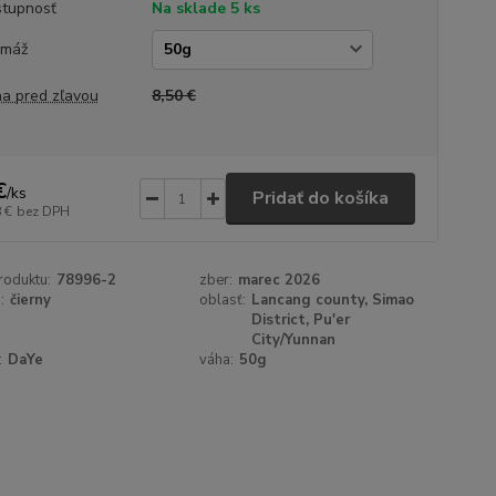
tupnosť
Na sklade 5 ks
amáž
a pred zľavou
8,50 €
€
/
ks
Pridať do košíka
 €
bez DPH
roduktu:
78996-2
zber:
marec 2026
:
čierny
oblasť:
Lancang county, Simao
District, Pu'er
City/Yunnan
:
DaYe
váha:
50g