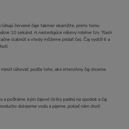
 lúhujú červené čaje takmer okamžite, preto tomu
álne 10 sekúnd. A nasledujúce nálevy robíme tzv. 'flash
začne slabnúť a vtedy môžeme pridať čas. Čaj vydrží 6 a
utí.
inút lúhovať, podľa toho, ako intenzívny čaj chceme.
u a počkáme, kým čajové lístky padnú na spodok a čaj
jednoducho dolejeme vodu a pijeme, pokiaľ nám chutí.