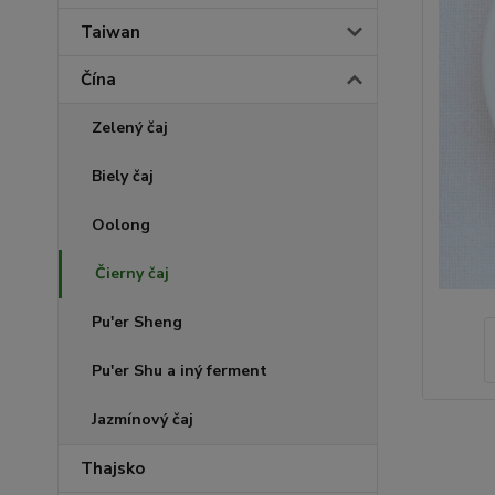
Taiwan
Čína
Zelený čaj
Biely čaj
Oolong
Čierny čaj
Pu'er Sheng
Pu'er Shu a iný ferment
Jazmínový čaj
Thajsko