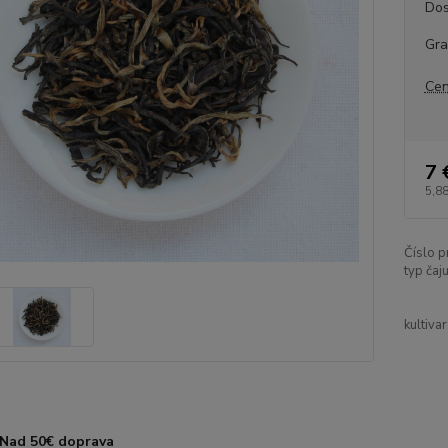
Dos
Gr
Cen
7 
5,88
Číslo p
typ čaju
kultivar
Nad 50€ doprava