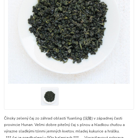
Čínsky zelený čaj zo záhrad oblasti Yuanling (沅陵) v západnej časti
provincie Hunan. Veľmi dobre piteľný čaj s plnou a hladkou chuťou a
výrazne sladkými tónmi jemných kvetov, mladej kukurice a hrášku.
*** čaj je predbalený v 50g baleniach *** ... Viacnálevová príprava