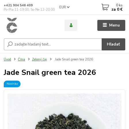
0
ks
+421 904 546 409
EUR
za
0 €
Po-Pia 11-19:00, So-Ne 12-20:00
Menu
Hľadať
Úvod
Čína
Zelený čaj
Jade Snail green tea 2026
Jade Snail green tea 2026
Novinka