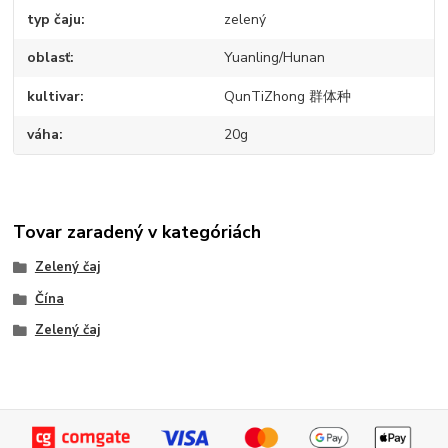
typ čaju
zelený
oblasť
Yuanling/Hunan
kultivar
QunTiZhong 群体种
váha
20g
Tovar zaradený v kategóriách
Zelený čaj
Čína
Zelený čaj