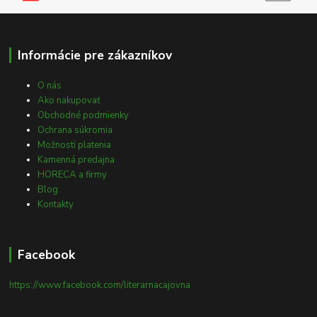
Informácie pre zákazníkov
O nás
Ako nakupovať
Obchodné podmienky
Ochrana súkromia
Možnosti platenia
Kamenná predajna
HORECA a firmy
Blog
Kontakty
Facebook
https://www.facebook.com/literarnacajovna