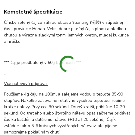
Kompletné špecifikácie
Čínsky zelený čaj zo záhrad oblasti Yuanling (沅陵) v západnej
časti provincie Hunan. Veľmi dobre piteľný čaj s plnou a hladkou
chuťou a výrazne sladkými tónmi jemných kvetov, mladej kukurice
a hrášku.
*** čaj je predbalený v 50g baleniach ***
...
Viacnálevová príprava
Použijeme 4g čaju na 100ml a zalejeme vodou o teplote 85-90
stupňov. Nakoľko zalievame relatívne vysokou teplotou, robíme
krátke nálevy. Prvý cca 30 sekúnd. Druhý kratší, približne 10-20
sekúnd. Od tretieho alebo štvrtého nálevu opäť začneme pridávať
čas ku každému ďalšiemu nálevu (+10 až 20 sekúnd). Čajík
zvládne takto 5-6 krásnych vyvážených nálevov, ale pijeme
samozrejme pokiaľ nám chutí.