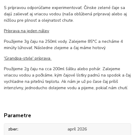
S prípravou odporúčame experimentovať. Čínske zelené čaje sa
dajú zalievať aj vriacou vodou (naša obľúbená príprava) alebo aj
nižšou pre plnosť a olejnatosť chute.
Príprava na jeden nálev
Použijeme 3g čaju na 250ml vody. Zalejeme 85°C a necháme 4
minúty lúhovať. Následne zlejeme a čaj máme hotový.
'Grandpa-style' príprava
Použijeme 2g čaju na cca 200ml šálku alebo pohár. Zalejeme
vriacou vodou a počkáme, kým čajové lístky padnú na spodok a čaj
vychladne na piteľnú teplotu. Ak nám je už po čase čaj príliš
intenzívny, jednoducho dolejeme vodu a pijeme, pokiaľ nám chutí.
Parametre
zber
apríl 2026