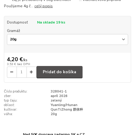
Použijeme 4g č...
celý popis
Dostupnosť
Na sklade 19 ks
Gramáž
4,20 €
/
ks
3,53 €
bez DPH
Pridať do košíka
Číslo produktu:
328041-1
zber:
apríl 2026
typ čaju:
zelený
oblasť:
Yuanling/Hunan
kultivar:
QunTiZhong 群体种
váha:
20g
Nad 50€ doprava zadarmo SK a CZ