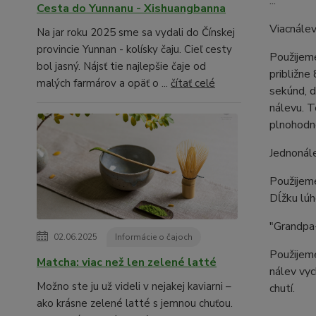
...
Cesta do Yunnanu - Xishuangbanna
Viacnálev
Na jar roku 2025 sme sa vydali do Čínskej
provincie Yunnan - kolísky čaju. Cieľ cesty
Použijeme
bol jasný. Nájsť tie najlepšie čaje od
približne
malých farmárov a opäť o ...
čítať celé
sekúnd, d
nálevu. T
plnohodno
Jednonál
Použijem
Dĺžku lúh
"Grandpa-
02.06.2025
Informácie o čajoch
Použijeme
Matcha: viac než len zelené latté
nálev vyc
Možno ste ju už videli v nejakej kaviarni –
chutí.
ako krásne zelené latté s jemnou chuťou.