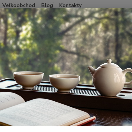
Veľkoobchod
Blog
Kontakty
Neviet
Hľadať
+421
Po-Pia
ína
Zelený čaj
HuoShan Huangya 'deep yellow' 2026
han Huangya 'deep yellow' 20
Yell
Čínsky
ležiaci
zberal 
metódy
totožné