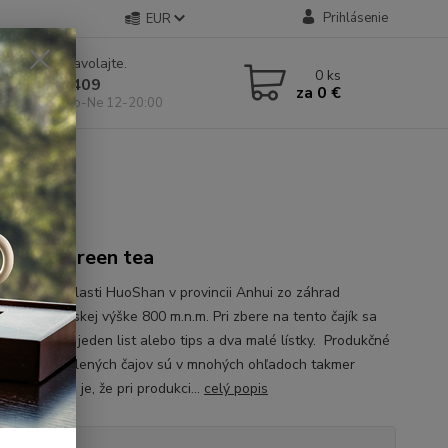
Prihlásenie
EUR
e si rady? Zavolajte.
0
ks
 904 546 409
za
0 €
 11-19:00, So-Ne 12-20:00
26
ow bud green tea
 žltý čaj z oblasti HuoShan v provincii Anhui zo záhrad
ch v nadmorskej výške 800 m.n.m. Pri zbere na tento čajík sa
jeden tips a jeden list alebo tips a dva malé lístky. Produkčné
 žltých a zelených čajov sú v mnohých ohľadoch takmer
. Rozdielom je, že pri produkci...
celý popis