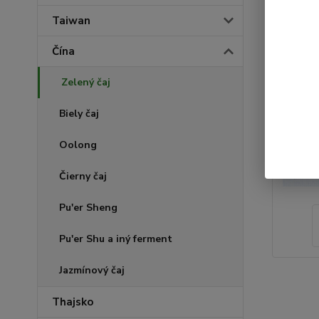
Taiwan
Čína
Zelený čaj
Biely čaj
Oolong
Čierny čaj
Pu'er Sheng
Pu'er Shu a iný ferment
Jazmínový čaj
Thajsko