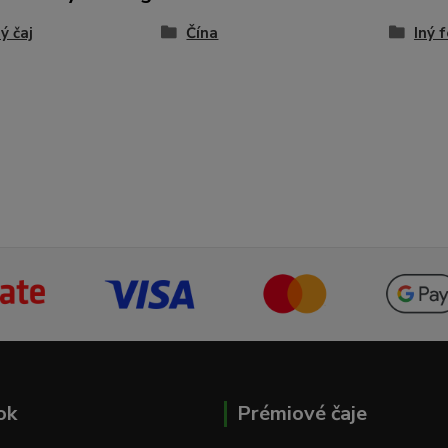
ý čaj
Čína
Iný 
ok
Prémiové čaje