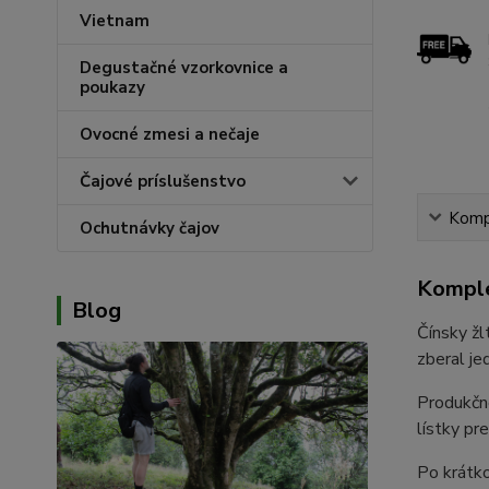
Vietnam
Degustačné vzorkovnice a
poukazy
Ovocné zmesi a nečaje
Čajové príslušenstvo
Kompl
Ochutnávky čajov
Komple
Blog
Čínsky žl
zberal je
Produkčné
lístky p
Po krátko