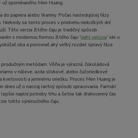
ku- už spomínaného Men Huang.
alia do papiera alebo tkaniny. Počas nasledujúcej fázy
. Niekedy sa tento proces v priebehu niekoľkých dní
ší. Táto verzia žltého čaju je tradičný spôsob
naním s modernou formou žltého čaju '
light yellow
' ide o
 vyskúšať oba a porovnať aký veľký rozdiel spravý fáza
m produčným metódam. Vôňa je výrazná, čokoládová
priamo v náleve, azda slivkové, alebo čučoriedkové
aka kvetovosti a jemnému oriešku. Proces Men Huang je
de dnes už o naozaj raritný spósob spracovania. Farmári
 lepšie naplní potreby trhu a šetria tak drahocenný čas
rzie tohto výnimočného čaju.