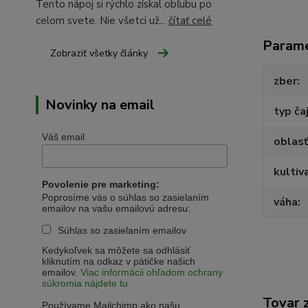
Tento nápoj si rýchlo získal obľubu po
celom svete. Nie všetci už...
čítať celé
Param
Zobraziť všetky články
zber
Novinky na email
typ ča
Váš email
oblasť
kultiv
Povolenie pre marketing:
Poprosíme vás o súhlas so zasielaním
váha
emailov na vašu emailovú adresu:
Súhlas so zasielaním emailov
Kedykoľvek sa môžete sa odhlásiť
kliknutím na odkaz v pätičke našich
emailov.
Viac informácii ohľadom ochrany
súkromia nájdete tu.
Tovar 
Používame Mailchimp ako našu