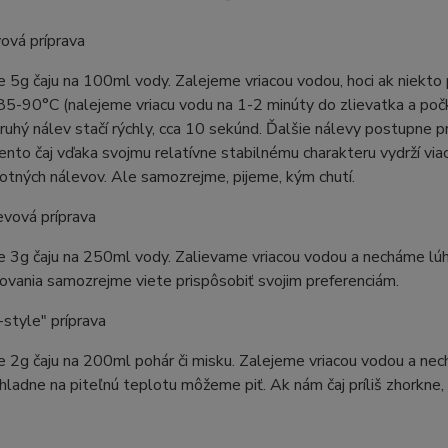
ová príprava
 5g čaju na 100ml vody. Zalejeme vriacou vodou, hoci ak niekto 
 85-90°C (nalejeme vriacu vodu na 1-2 minúty do zlievatka a po
ruhý nálev stačí rýchly, cca 10 sekúnd. Ďalšie nálevy postupne 
ento čaj vďaka svojmu relatívne stabilnému charakteru vydrží via
tných nálevov. Ale samozrejme, pijeme, kým chutí.
evová príprava
e 3g čaju na 250ml vody. Zalievame vriacou vodou a necháme lú
ovania samozrejme viete prispôsobiť svojim preferenciám.
style" príprava
 2g čaju na 200ml pohár či misku. Zalejeme vriacou vodou a ne
hladne na piteľnú teplotu môžeme piť. Ak nám čaj príliš zhorkne,