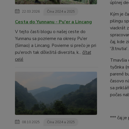
úplnej de
22.03.2026
Čína 2024 a 2025
Kým je ča
pilingu s
Cesta do Yunnanu - Pu'er a Lincang
viackrát 
V tejto časti blogu o našej ceste do
spracovan
Yunnanu sa pozrieme na okresy Pu'er
čaj, kde 
(Simao) a Lincang. Povieme si prečo je pri
'žltnutia'.
pu'eroch tak dôležitá diverzita, k...
čítať
celé
Tmavšia 
tyčinka (
parené bu
časovo ná
sa priklá
počas nab
*** čaj j
08.10.2025
Čína 2024 a 2025