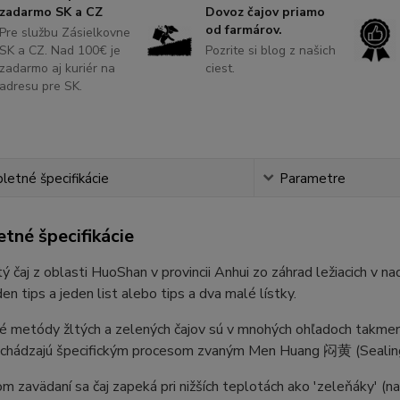
zadarmo SK a CZ
Dovoz čajov priamo
od farmárov.
Pre službu Zásielkovne
SK a CZ. Nad 100€ je
Pozrite si blog z našich
zadarmo aj kuriér na
ciest.
adresu pre SK.
etné špecifikácie
Parametre
tné špecifikácie
tý čaj z oblasti HuoShan v provincii Anhui zo záhrad ležiacich v n
den tips a jeden list alebo tips a dva malé lístky.
 metódy žltých a zelených čajov sú v mnohých ohľadoch takmer to
rechádzajú špecifickým procesom zvaným Men Huang 闷黄 (Sealin
m zavädaní sa čaj zapeká pri nižších teplotách ako 'zeleňáky' (n