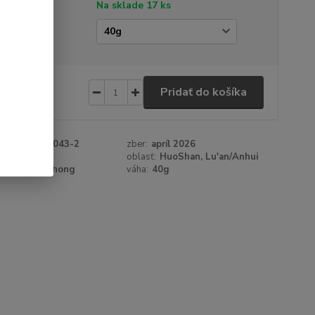
tupnosť
Na sklade 17 ks
amáž
,20 €
/
ks
Pridať do košíka
77 €
bez DPH
roduktu:
328043-2
zber:
apríl 2026
:
žltý
oblasť:
HuoShan, Lu'an/Anhui
:
HuoShanZhong
váha:
40g