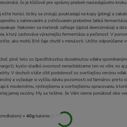
einzimácii, čo je kľúčové pre správny priebeh nasledujúceho kro
j ešte horúci, lístky sa zrolujú, poukladajú na kopy (piling) a zab
pojeného s nahrievaním a zvlhčovaním prebehne ľahká fermentácia
zopakuje. Nakoniec sa materiál zafixuje (úplná deenzimácia) a dosu
ia, ktorý zachováva výraznejšiu fermentáciu a pečenosť. V porov
zistíte, ako mohli žlté čaje chutiť v minulosti. Určite odporúčame
chuť, plné telo so špecifickosťou dosiahnutou vďaka spomínaný
margot), kyslo-sladkú ovocnosť nenachádzame len vo vôni, no aj 
chty. V dochuti stále cítiť podobnosť so svetlejšou verziou vď
ročný a vyžaduje si vyššiu dávku pozornosti od farmárov, preto i
ňajú k modernému, rýchlejšiemu a svetlejšiemu spracovaniu, ktoré
itej jarnej sezóny. My sa tešíme, že Vám vieme ponúknuť obe ve
e predbalený v
40g
baleniach ***