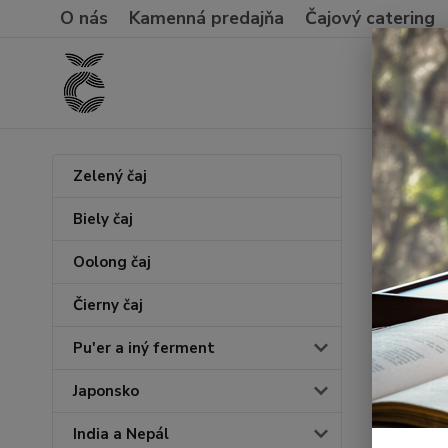
O nás
Kamenná predajňa
Čajový catering
Úvod
Č
Zelený čaj
HuoS
Biely čaj
Oolong čaj
Novinka
Čierny čaj
Pu'er a iný ferment
Japonsko
India a Nepál