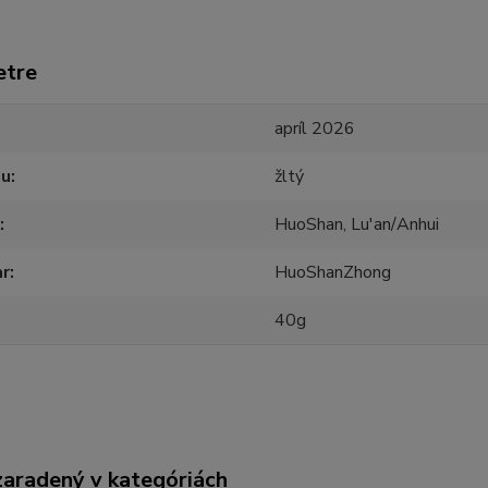
etre
apríl 2026
ju
žltý
HuoShan, Lu'an/Anhui
ar
HuoShanZhong
40g
zaradený v kategóriách