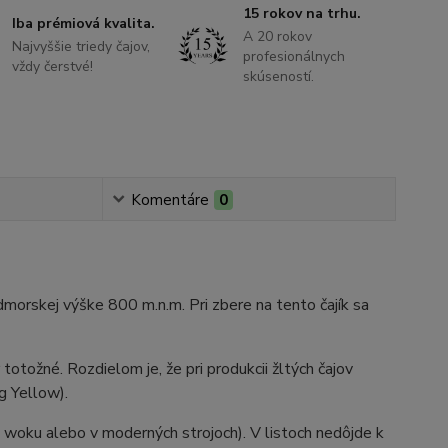
15 rokov na trhu.
Iba prémiová kvalita.
A 20 rokov
Najvyššie triedy čajov,
profesionálnych
vždy čerstvé!
skúseností.
Komentáre
0
admorskej výške 800 m.n.m. Pri zbere na tento čajík sa
tožné. Rozdielom je, že pri produkcii žltých čajov
g Yellow).
a woku alebo v moderných strojoch). V listoch nedôjde k