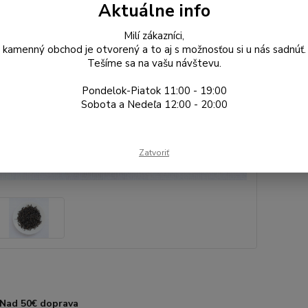
Dos
Aktuálne info
Gr
Milí zákazníci,
kamenný obchod je otvorený a to aj s možnosťou si u nás sadnúť.
Tešíme sa na vašu návštevu.
15
Pondelok-Piatok 11:00 - 19:00
12,
Sobota a Nedeľa 12:00 - 20:00
Číslo p
Zatvoriť
typ čaju
kultivar
Nad 50€ doprava