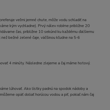
preferuje veľmi jemné chute, môže vodu schladiť na
čkáme kým vychladne). Prvý nálev robíme približne 20
pridávame čas, približne 10 sekúnd ku každému ďalšiemu
c než bežné zelené čaje, väčšinou kľudne na 5-6
hovať 4 minúty. Následne zlejeme a čaj máme hotový.
cháme lúhovať. Ako lístky padnú na spodok nádoby a
 môžeme opäť doliať horúcou vodou a piť, pokiaľ nám čaj