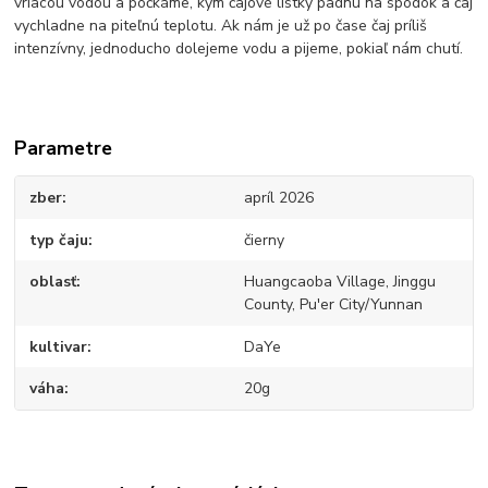
vriacou vodou a počkáme, kým čajové lístky padnú na spodok a čaj
vychladne na piteľnú teplotu. Ak nám je už po čase čaj príliš
intenzívny, jednoducho dolejeme vodu a pijeme, pokiaľ nám chutí.
Parametre
zber
apríl 2026
typ čaju
čierny
oblasť
Huangcaoba Village, Jinggu
County, Pu'er City/Yunnan
kultivar
DaYe
váha
20g