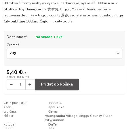
80 rokov. Stromy rástly vo vysokej nadmorskej výške až 1800m.n.m. v
okolí dediny Huangcaoba 黄草坝, Jinggu, Yunnan. Huangcaoba je
izolovaná dedinka v Jinggu county 景谷, vzdialená od samotného Jinggu
City približne 100km. Čajík m...
celý popis
Dostupnosť
Na sklade 19 ks
Gramáž
5,40 €
/
ks
4,54 €
bez DPH
Pridať do košíka
Číslo produktu:
79005-1
zber:
apríl 2026
typ čaju:
čierny
oblasť:
Huangcaoba Village, Jinggu County, Pu'er
City/Yunnan
kultivar:
DaYe
váha:
20g