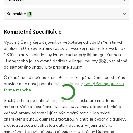
Komentáre
0
Kompletné špecifikácie
Výborný čierny čaj z čajovníkov veľkolistej odrody DaYe, starých
približne 80 rokov. Stromy rástly vo vysokej nadmorskej výške až
1800m.n.m. v okolí dediny Huangcaoba 黄草坝, Jinggu, Yunnan.
Huangcaoba je izolovaná dedinka v Jinggu county 景谷, vzdialená
od samotného Jinggu City približne 100km.
Čajík máme od našeho známeho farmára pána Dong, od ktorého
pravidelne v našej ponuke nájdete krásny
svetlý Sheng puer vo
forme maocha
.
Suchý list má po nahriati príjemnú, špecifickú arómu žltého
melónu. Vďaka dosušeniu na slnku si zachoval krásne ľahké a
voňavé arómy odzrkadľujúce výnimočný terroir. Má svieži
charakter s plnou, olejnatou textúrou, v chuti je ovocný, citrusový
s dlhotrvajúcou sladkosťou datlí v dochuti. Príjemná slaná
minerálnosť si pýta ďalšiu a ďalšiu misku. Krásny Dianhong.