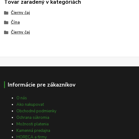
Tovar zaradený v kategóriách
Čierny čaj
Čína
Čierny čaj
Informácie pre zákazníkov
O nás
Ako nakupovať
Obchodné podmienky
Ochrana súkromia
Možnosti platenia
Kamenná predajna
HORECA a firmy