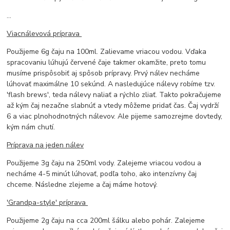
...
Viacnálevová príprava
Použijeme 6g čaju na 100ml. Zalievame vriacou vodou. Vďaka
spracovaniu lúhujú červené čaje takmer okamžite, preto tomu
musíme prispôsobiť aj spôsob prípravy. Prvý nálev necháme
lúhovať maximálne 10 sekúnd. A nasledujúce nálevy robíme tzv.
'flash brews', teda nálevy naliať a rýchlo zliať. Takto pokračujeme
až kým čaj nezačne slabnúť a vtedy môžeme pridať čas. Čaj vydrží
6 a viac plnohodnotných nálevov. Ale pijeme samozrejme dovtedy,
kým nám chutí.
Príprava na jeden nálev
Použijeme 3g čaju na 250ml vody. Zalejeme vriacou vodou a
necháme 4-5 minút lúhovať, podľa toho, ako intenzívny čaj
chceme. Následne zlejeme a čaj máme hotový.
'Grandpa-style' príprava
Použijeme 2g čaju na cca 200ml šálku alebo pohár. Zalejeme