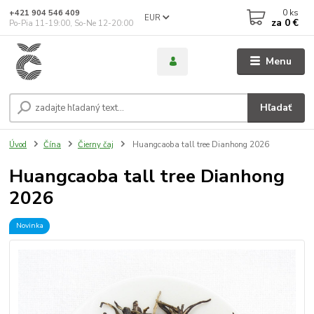
0
ks
+421 904 546 409
EUR
za
0 €
Po-Pia 11-19:00, So-Ne 12-20:00
Menu
Hľadať
Úvod
Čína
Čierny čaj
Huangcaoba tall tree Dianhong 2026
Huangcaoba tall tree Dianhong
2026
Novinka