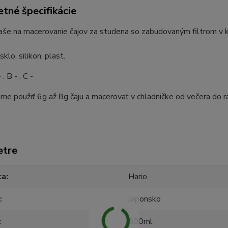
tné špecifikácie
aše na macerovanie čajov za studena so zabudovaným filtrom v 
sklo, silikon, plast.
 . B - . C -
e použiť 6g až 8g čaju a macerovať v chladničke od večera do r
etre
ca
Hario
Japonsko
800ml