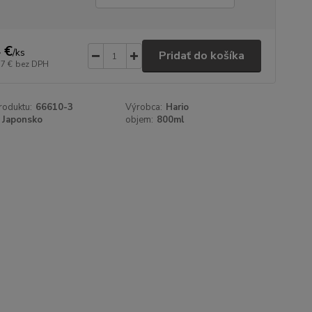
 €
/
ks
Pridať do košíka
57 €
bez DPH
roduktu:
66610-3
Výrobca:
Hario
Japonsko
objem:
800ml