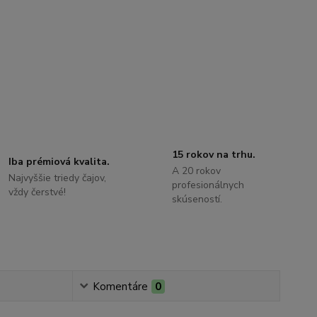
15 rokov na trhu.
Iba prémiová kvalita.
A 20 rokov
Najvyššie triedy čajov,
profesionálnych
vždy čerstvé!
skúseností.
Komentáre
0