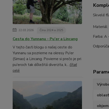
Komple
Skvelé fľ
Materiál: 
22.03.2026
Čína 2024 a 2025
Farba: A -
Cesta do Yunnanu - Pu'er a Lincang
Odporúčam
V tejto časti blogu o našej ceste do
Yunnanu sa pozrieme na okresy Pu'er
(Simao) a Lincang. Povieme si prečo je pri
pu'eroch tak dôležitá diverzita, k...
čítať
celé
Param
Výrob
oblasť
objem