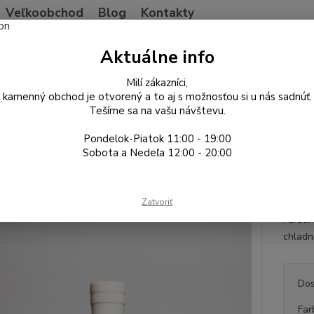
Veľkoobchod
Blog
Kontakty
Neviet
Aktuálne info
Hľadať
+421
Po-Pia
Milí zákazníci,
kamenný obchod je otvorený a to aj s možnosťou si u nás sadnúť.
Tešíme sa na vašu návštevu.
ajové príslušenstvo
Základné príslušenstvo
HARIO coldbrew Filter-
Pondelok-Piatok 11:00 - 19:00
O coldbrew Filter-in Bottle 80
Sobota a Nedeľa 12:00 - 20:00
Skvelé
Zatvoriť
filtrom
Farba:
chladn
Dos
Far