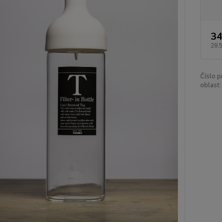
34
28,
Číslo p
oblasť: