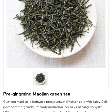
Pre-qingming Maojian green tea
Guzhang Maojian je jedným z preslávených čínskych zelených čajov. Čajík
pochádza z organickej záhrady nachádzajúcej sa v Guzhang, vo výške