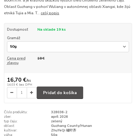
800m.n.m. a je krásnou ukážkou vyšších tried čínskeho zeleného čaju.
Oblasť Guzhang v pohorí Wuliang v autonómnej oblasti Xiangxi, kde žijú
etniká Tujia a Mia. T...
celý popis
Dostupnosť
Na sklade 19 ks
Gramáž
Cena pred
18 €
zľavou
16,70 €
/
ks
14,03 €
bez DPH
Pridať do košíka
Číslo produktu:
328036-2
zber:
apríl 2026
typ čaju:
zelený
oblasť:
Guzhang County/Hunan
kultivar:
ZhuYeQi 槠叶齐
váha:
50g