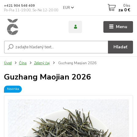
0
ks
+421 904 546 409
EUR
za
0 €
Po-Pia 11-19:00, So-Ne 12-20:00
Menu
Hľadať
Úvod
Čína
Zelený čaj
Guzhang Maojian 2026
Guzhang Maojian 2026
Novinka