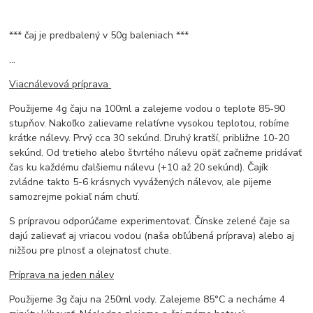
*** čaj je predbalený v 50g baleniach ***
...
Viacnálevová príprava
Použijeme 4g čaju na 100ml a zalejeme vodou o teplote 85-90
stupňov. Nakoľko zalievame relatívne vysokou teplotou, robíme
krátke nálevy. Prvý cca 30 sekúnd. Druhý kratší, približne 10-20
sekúnd. Od tretieho alebo štvrtého nálevu opäť začneme pridávať
čas ku každému ďalšiemu nálevu (+10 až 20 sekúnd). Čajík
zvládne takto 5-6 krásnych vyvážených nálevov, ale pijeme
samozrejme pokiaľ nám chutí.
S prípravou odporúčame experimentovať. Čínske zelené čaje sa
dajú zalievať aj vriacou vodou (naša obľúbená príprava) alebo aj
nižšou pre plnosť a olejnatosť chute.
Príprava na jeden nálev
Použijeme 3g čaju na 250ml vody. Zalejeme 85°C a necháme 4