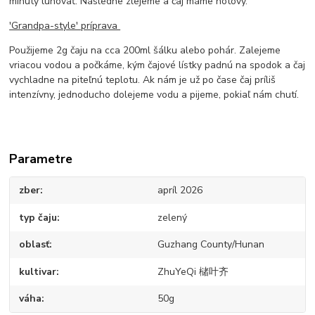
minúty lúhovať. Následne zlejeme a čaj máme hotový.
'Grandpa-style' príprava
Použijeme 2g čaju na cca 200ml šálku alebo pohár. Zalejeme
vriacou vodou a počkáme, kým čajové lístky padnú na spodok a čaj
vychladne na piteľnú teplotu. Ak nám je už po čase čaj príliš
intenzívny, jednoducho dolejeme vodu a pijeme, pokiaľ nám chutí.
Parametre
zber
apríl 2026
typ čaju
zelený
oblasť
Guzhang County/Hunan
kultivar
ZhuYeQi 槠叶齐
váha
50g