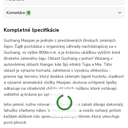
Komentáre
0
Kompletné špecifikácie
Guzhang Maojian je jedným z preslávených čínskych zelených
čajov. Čajík pochádza z organickej záhrady nachádzajúcej sa v
Guzhang, vo výške 800m.n.m. a je krásnou ukážkou vyšších tried
čínskeho zeleného čaju. Oblasť Guzhang v pohorí Wuliang v
autonómnej oblasti Xiangxi, kde žijú etniká Tujia a Mia. Táto
oblasť je výrazne hornatá, zahmlená s vysokou vlhkosťou -
presne typ terroiru, ktorý dodáva zeleným čajom hustotu, sladkosť
a výzarné aromatické zložky. Maojian, doslova ochlpené špičky
odkazuje na striebristé chĺpky mladých púčikov, ktoré ostávajú
viditeľné aj krásne po spracovaní.
Jeho jemné, ručne rolované ihličky, nám po zaliati dávajú dokonalý,
ľahučko sfarbený nálev. V chuti je hladký a sviežo voňavý, pričom
každým dúškom nás sprevádza pečeným tónom, ktorý umocňuje
pocit plnosti.