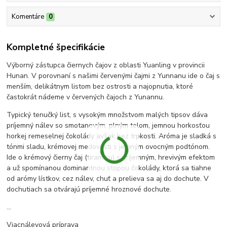
Komentáre
0
Kompletné špecifikácie
Výborný zástupca čiernych čajov z oblasti Yuanling v provincii
Hunan. V porovnaní s našimi červenými čajmi z Yunnanu ide o čaj s
menším, delikátnym listom bez ostrosti a najopnutia, ktoré
častokrát nádeme v červených čajoch z Yunannu.
Typický tenučký list, s vysokým množstvom malých tipsov dáva
príjemný nálev so smotanovým, plným telom, jemnou horkosťou
horkej remeselnej čokolády avšak bez trpkosti. Aróma je sladká s
tónmi sladu, krémovej medovosti s jemným ovocným podtónom.
Ide o krémový čierny čaj (tiramisu) s príjemným, hrevivým efektom
a už spomínanou dominantnou stopou čokolády, ktorá sa tiahne
od arómy lístkov, cez nálev, chuť a prelieva sa aj do dochute. V
dochutiach sa otvárajú príjemné hroznové dochute.
...
Viacnálevová príprava