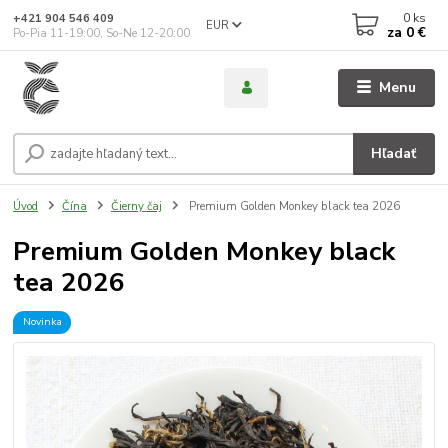
0
ks
+421 904 546 409
EUR
za
0 €
Po-Pia 11-19:00, So-Ne 12-20:00
Menu
Hľadať
Úvod
Čína
Čierny čaj
Premium Golden Monkey black tea 2026
Premium Golden Monkey black
tea 2026
Novinka