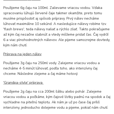
Použijeme 6g čaju na 100ml. Zalievame vriacou vodou. Vďaka
spracovaniu lúhujú červené čaje takmer okamžite, preto tomu
musíme prispôsobiť aj spôsob prípravy. Prvý nálev necháme
lúhovať maximálne 10 sekúnd. A nasledujúce nálevy robíme tzv.
'flash brews', teda nálevy naliať a rýchlo zliať. Takto pokračujeme
až kým čaj nezačne slabnúť a vtedy môžeme pridať čas. Čaj vydrží
6 a viac plnohodnotných nálevov. Ale pijeme samozrejme dovtedy,
kým nám chutí.
Príprava na jeden nálev
Použijeme 3g čaju na 250ml vody. Zalejeme vriacou vodou a
necháme 4-5 minút lúhovať, podľa toho, ako intenzívny čaj
chceme. Následne zlejeme a čaj máme hotový.
'Grandpa-style' príprava
Použijeme 2g čaju na cca 200ml šálku alebo pohár. Zalejeme
vriacou vodou a počkáme, kým čajové lístky padnú na spodok a čaj
vychladne na piteľnú teplotu. Ak nám je už po čase čaj príliš
intenzívny, jednoducho dolejeme vodu a pijeme, pokiaľ nám chutí.