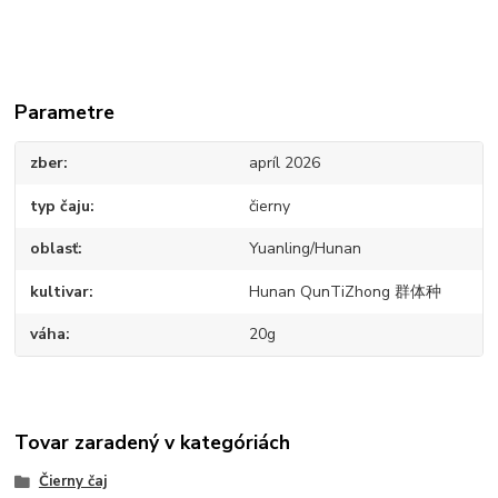
Parametre
zber
apríl 2026
typ čaju
čierny
oblasť
Yuanling/Hunan
kultivar
Hunan QunTiZhong 群体种
váha
20g
Tovar zaradený v kategóriách
Čierny čaj