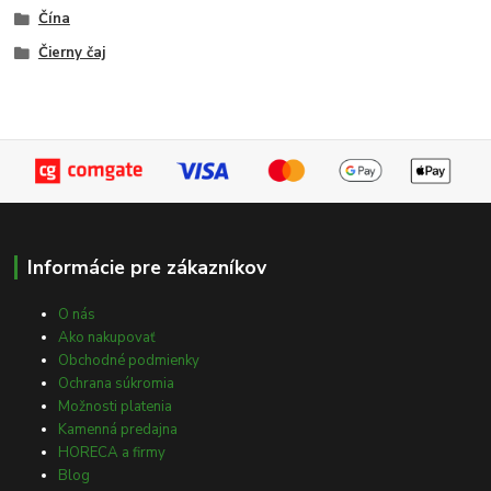
Čína
Čierny čaj
Informácie pre zákazníkov
O nás
Ako nakupovať
Obchodné podmienky
Ochrana súkromia
Možnosti platenia
Kamenná predajna
HORECA a firmy
Blog