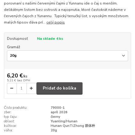
porovnaní s našimi červenými čajmi z Yunnanu ide o čaj s menším,
delikátnym listom bez ostrosti a najopnutia, ktoré častokrát nádeme v
červených čajoch z Yunannu. Typický tenučký list, s vysokým množstvom
malých tipsov dáva prí...
celý popis
Dostupnosť
Na sklade 4 ks
Gramáž
6,20 €
/
ks
5,21 €
bez DPH
Pridať do košíka
Číslo produktu:
79000-1
zber:
apríl 2026
typ čaju:
čierny
oblasť:
Yuanling/Hunan
kultivar:
Hunan QunTiZhong 群体种
váha:
20g