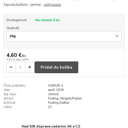
čajovej kultúry – jemný...
celý popis
Dostupnosť
Na sklade 5 ks
Gramáž
4,60 €
/
ks
3,87 €
bez DPH
Pridať do košíka
Číslo produktu:
328029-1
zber:
apríl 2025
typ čaju:
zelený
oblasť:
Fuding, Ningde/Fujian
kultivar:
Fuding DaBai
váha:
27
Nad 50€ doprava zadarmo SK a CZ