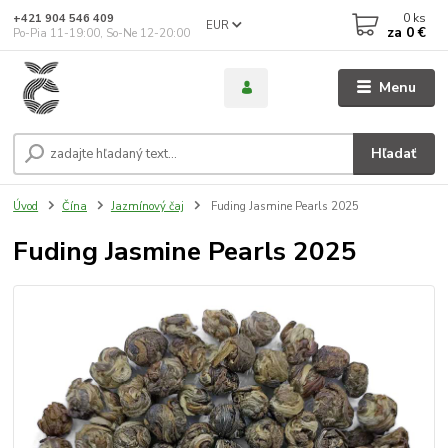
0
ks
+421 904 546 409
EUR
za
0 €
Po-Pia 11-19:00, So-Ne 12-20:00
Menu
Hľadať
Úvod
Čína
Jazmínový čaj
Fuding Jasmine Pearls 2025
Fuding Jasmine Pearls 2025