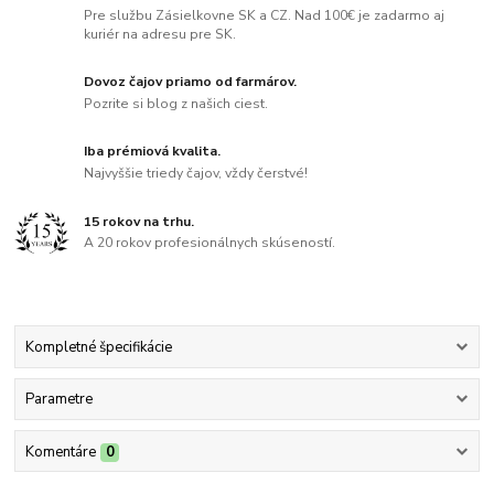
Pre službu Zásielkovne SK a CZ. Nad 100€ je zadarmo aj
kuriér na adresu pre SK.
Dovoz čajov priamo od farmárov.
Pozrite si blog z našich ciest.
Iba prémiová kvalita.
Najvyššie triedy čajov, vždy čerstvé!
15 rokov na trhu.
A 20 rokov profesionálnych skúseností.
Kompletné špecifikácie
Parametre
Komentáre
0