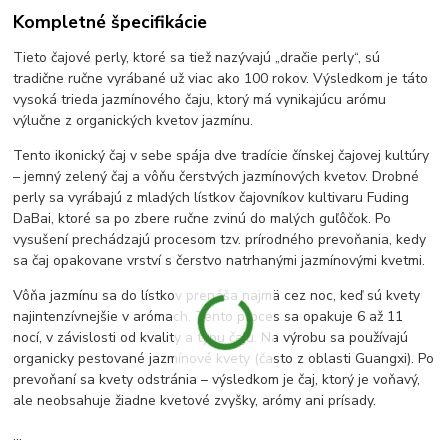
Kompletné špecifikácie
Tieto čajové perly, ktoré sa tiež nazývajú „dračie perly“, sú
tradične ručne vyrábané už viac ako 100 rokov. Výsledkom je táto
vysoká trieda jazmínového čaju, ktorý má vynikajúcu arómu
výlučne z organických kvetov jazmínu.
Tento ikonický čaj v sebe spája dve tradície čínskej čajovej kultúry
– jemný zelený čaj a vôňu čerstvých jazmínových kvetov. Drobné
perly sa vyrábajú z mladých lístkov čajovníkov kultivaru Fuding
DaBai, ktoré sa po zbere ručne zvinú do malých guľôčok. Po
vysušení prechádzajú procesom tzv. prírodného prevoňania, kedy
sa čaj opakovane vrství s čerstvo natrhanými jazmínovými kvetmi.
Vôňa jazmínu sa do lístkov prenáša najmä cez noc, keď sú kvety
najintenzívnejšie v arómach. Tento proces sa opakuje 6 až 11
nocí, v závislosti od kvality a typu čaju. Na výrobu sa používajú
organicky pestované jazmínové kvety (často z oblasti Guangxi). Po
prevoňaní sa kvety odstránia – výsledkom je čaj, ktorý je voňavý,
ale neobsahuje žiadne kvetové zvyšky, arómy ani prísady.
...