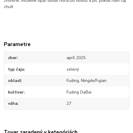
zhorkne, môžeme opäť doliať horúcou vodou a piť, pokiaľ nám čaj
chutí.
Parametre
zber
apríl 2025
typ čaju
zelený
oblasť
Fuding, Ningde/Fujian
kultivar
Fuding DaBai
váha
27
Tovar zaradený v kategóriách