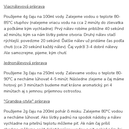
Viacnálevová príprava
Použijeme 4g čaju na 100ml vody. Zalejeme vodou o teplote 80-
85°C stupňov (nalejeme vriacu vodu na cca 2 minúty do zlievatka
a počkáme kým vychladne). Prvý nálev robíme približne 40 sekúnd
až minútu, kým sa nám lístky pekne otvoria. Druhý nálev stačí
rýchlejší, povedzme 20 sekúnd. Ďalšie nálev už pridáme čas podľa
chuti (cca 20 sekúnd každý nálev). Čaj vydrží 3-4 dobré nálevy.
Ale samozrejme, pijeme, kým chutí.
Jednonálevová príprava
Použijeme 3g čaju na 250ml vody. Zalievame vodou o teplote 80-
90°C a necháme lúhovať 4-5 minút. Následne zlejeme a čaj máme
hotový, pri 3 minútach budeme mať krásne aromatický, pri 4
minútach aj s jemnou, príjemnou ostrosťou.
"Grandpa-style" príprava
Použijeme 2g čaju na 200ml pohár či misku. Zalejeme 80°C vodou
a necháme lúhovať. Ako lístky padnú na spodok nádoby a nálev
vychladne na piteľnú teplotu môžeme piť. Ak nám čaj príliš