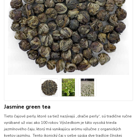
Jasmine green tea
Tieto čajové perly, ktoré sa tiež nazývajú „dračie perly“, sú tradične ručne
vyrábané už viac ako 100 rokov. Výsledkom je táto vysoká trieda
jazmínového čaju, ktorý má vynikajúcu arómu výlučne z organických
kvetov jazmínu. Tento ikonický čaj v sebe spája dve tradície čínskej