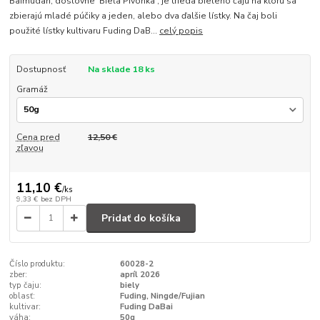
Baimudan, doslovne 'Biela Pivonka', je trieda bieleho čaju na ktorú sa
zbierajú mladé púčiky a jeden, alebo dva ďalšie lístky. Na čaj boli
použité lístky kultivaru Fuding DaB...
celý popis
Dostupnosť
Na sklade 18 ks
Gramáž
Cena pred
12,50 €
zľavou
11,10 €
/
ks
9,33 €
bez DPH
Pridať do košíka
Číslo produktu:
60028-2
zber:
apríl 2026
typ čaju:
biely
oblasť:
Fuding, Ningde/Fujian
kultivar:
Fuding DaBai
váha:
50g