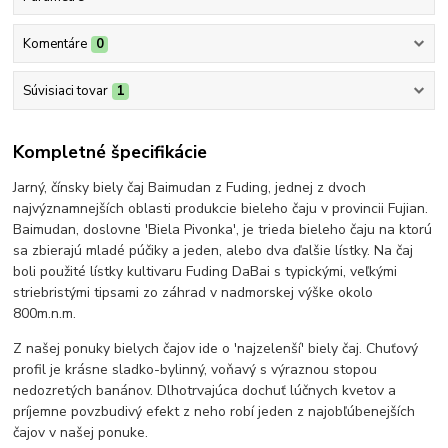
Komentáre
0
Súvisiaci tovar
1
Kompletné špecifikácie
Jarný, čínsky biely čaj Baimudan z Fuding, jednej z dvoch
najvýznamnejších oblasti produkcie bieleho čaju v provincii Fujian.
Baimudan, doslovne 'Biela Pivonka', je trieda bieleho čaju na ktorú
sa zbierajú mladé púčiky a jeden, alebo dva ďalšie lístky. Na čaj
boli použité lístky kultivaru Fuding DaBai s typickými, veľkými
striebristými tipsami zo záhrad v nadmorskej výške okolo
800m.n.m.
Z našej ponuky bielych čajov ide o 'najzelenší' biely čaj. Chuťový
profil je krásne sladko-bylinný, voňavý s výraznou stopou
nedozretých banánov. Dlhotrvajúca dochuť lúčnych kvetov a
príjemne povzbudivý efekt z neho robí jeden z najobľúbenejších
čajov v našej ponuke.