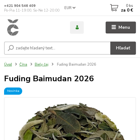
0
ks
+421 904 546 409
EUR
za
0 €
Po-Pia 11-19:00, So-Ne 12-20:00
Menu
Hľadať
Úvod
Čína
Biely čaj
Fuding Baimudan 2026
Fuding Baimudan 2026
Novinka