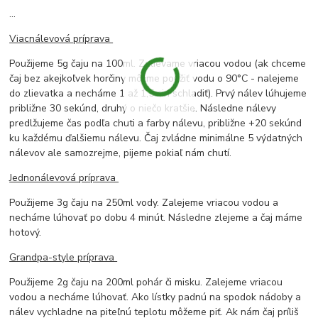
...
Viacnálevová príprava
Použijeme 5g čaju na 100ml. Zalievame vriacou vodou (ak chceme
čaj bez akejkoľvek horčiny môžme použiť vodu o 90°C - nalejeme
do zlievatka a necháme 1 až 1,5min schladiť). Prvý nálev lúhujeme
približne 30 sekúnd, druhý o niečo kratšie. Následne nálevy
predlžujeme čas podľa chuti a farby nálevu, približne +20 sekúnd
ku každému ďalšiemu nálevu. Čaj zvládne minimálne 5 výdatných
nálevov ale samozrejme, pijeme pokiaľ nám chutí.
Jednonálevová príprava
Použijeme 3g čaju na 250ml vody. Zalejeme vriacou vodou a
necháme lúhovať po dobu 4 minút. Následne zlejeme a čaj máme
hotový.
Grandpa-style príprava
Použijeme 2g čaju na 200ml pohár či misku. Zalejeme vriacou
vodou a necháme lúhovať. Ako lístky padnú na spodok nádoby a
nálev vychladne na piteľnú teplotu môžeme piť. Ak nám čaj príliš