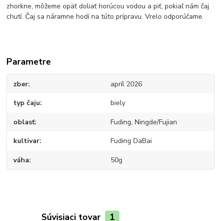
zhorkne, môžeme opäť doliať horúcou vodou a piť, pokiaľ nám čaj
chutí. Čaj sa náramne hodí na túto prípravu. Vrelo odporúčame.
Parametre
zber
apríl 2026
typ čaju
biely
oblasť
Fuding, Ningde/Fujian
kultivar
Fuding DaBai
váha
50g
Súvisiaci tovar
1