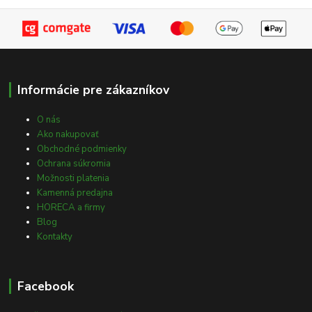
Informácie pre zákazníkov
O nás
Ako nakupovať
Obchodné podmienky
Ochrana súkromia
Možnosti platenia
Kamenná predajna
HORECA a firmy
Blog
Kontakty
Facebook