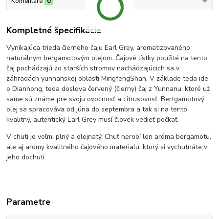
Komentáre
0
Kompletné špecifikácie
Vynikajúca trieda čierneho čaju Earl Grey, aromatizovaného
naturálnym bergamotovým olejom. Čajové lístky použité na tento
čaj pochádzajú zo starších stromov nachádzajúcich sa v
záhradách yunnanskej oblasti MingfengShan. V základe teda ide
o Dianhong, teda doslova červený (čierny) čaj z Yunnanu, ktoré už
same sú známe pre svoju ovocnosť a citrusovosť. Bertgamotový
olej sa spracováva od júna do septembra a tak si na tento
kvalitný, autentický Earl Grey musí človek vedieť počkať.
V chuti je veľmi plný a olejnatý. Chuť nerobí len aróma bergamotu,
ale aj arómy kvalitného čajového materialu, ktorý si vychutnáte v
jeho dochuti.
Parametre