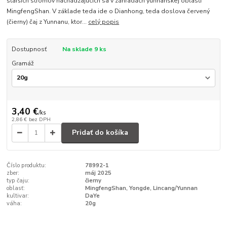
starších stromov nachádzajúcich sa v záhradách yunnanskej oblasti
MingfengShan. V základe teda ide o Dianhong, teda doslova červený
(čierny) čaj z Yunnanu, ktor...
celý popis
Dostupnosť
Na sklade 9 ks
Gramáž
3,40 €
/
ks
2,86 €
bez DPH
Pridať do košíka
Číslo produktu:
78992-1
zber:
máj 2025
typ čaju:
čierny
oblasť:
MingfengShan, Yongde, Lincang/Yunnan
kultivar:
DaYe
váha:
20g