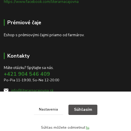
https://www.facebook.com/literarnacajovna
Prémiové čaje
Eshop s prémiovými čajmi priamo od farmárov.
Kontakty
Máte otázku? Spýtajte sa nás.
+421 904 546 409
Po-Pia 11-19:00, So-Ne 12-20:00
info@literarnacajovna.sk
Súhlasím
Nastavenia
Súhlas môžete odmietnuť
tu
.