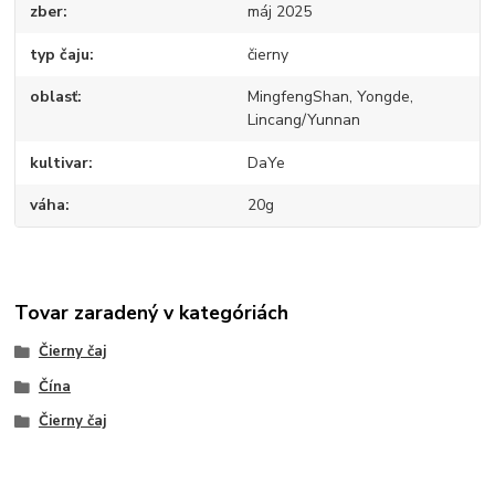
zber
máj 2025
typ čaju
čierny
oblasť
MingfengShan, Yongde,
Lincang/Yunnan
kultivar
DaYe
váha
20g
Tovar zaradený v kategóriách
Čierny čaj
Čína
Čierny čaj