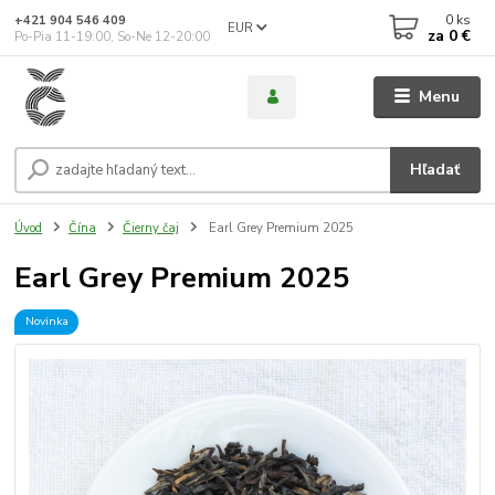
0
ks
+421 904 546 409
EUR
za
0 €
Po-Pia 11-19:00, So-Ne 12-20:00
Menu
Hľadať
Úvod
Čína
Čierny čaj
Earl Grey Premium 2025
Earl Grey Premium 2025
Novinka