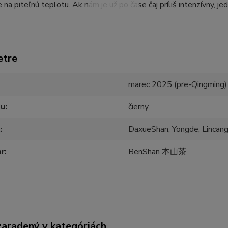
 na piteľnú teplotu. Ak nám je už po čase čaj príliš intenzívny, 
etre
marec 2025 (pre-Qingming)
ju
čierny
DaxueShan, Yongde, Lincan
ar
BenShan 本山茶
zaradený v kategóriách