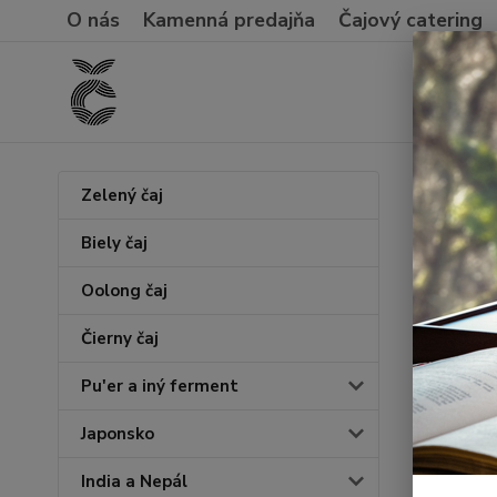
O nás
Kamenná predajňa
Čajový catering
Úvod
Č
Zelený čaj
Daxu
Biely čaj
Oolong čaj
Novinka
Čierny čaj
Pu'er a iný ferment
Japonsko
India a Nepál