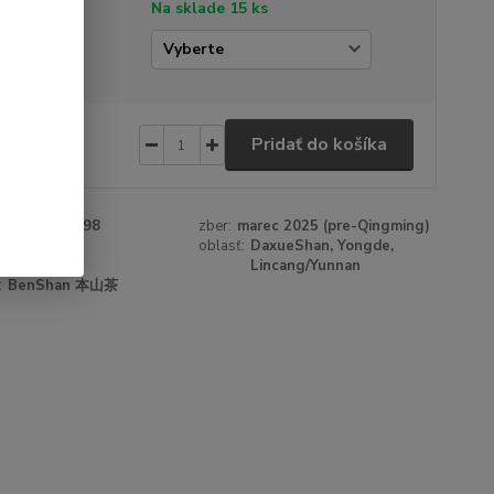
tupnosť
Na sklade 15 ks
amáž
40 €
/
ks
Pridať do košíka
 €
bez DPH
roduktu:
78998
zber:
marec 2025 (pre-Qingming)
:
čierny
oblasť:
DaxueShan, Yongde,
Lincang/Yunnan
:
BenShan 本山茶