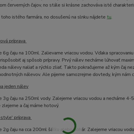
om červemých čajov, no stále si krásne zachováva isté charakteris
 toho istého farmára, no dosušenú na slnku nájdete
tu
.
vová príprava
 6g čaju na 100ml. Zalievame vriacou vodou. Vďaka spracovaniu
ispôsobiť aj spôsob prípravy. Prvý nálev necháme lúhovať maxim
eda nálevy naliať a rýchlo zliať. Takto pokračujeme až kým čaj ne
ohodnotných nálevov. Ale pijeme samozrejme dovtedy, kým nám ch
na jeden nálev
 3g čaju na 250ml vody. Zalejeme vriacou vodou a necháme 4-5 m
 zlejeme a čaj máme hotový.
style' príprava
 2g čaju na cca 200ml šálku alebo pohár. Zalejeme vriacou vodo