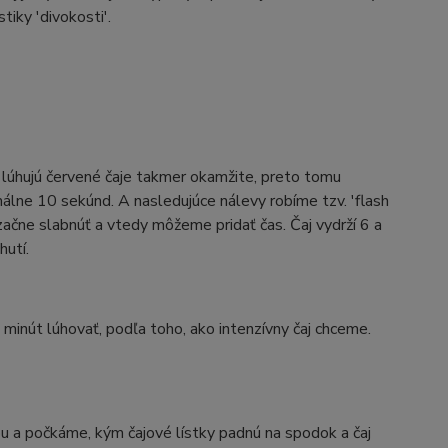
tiky 'divokosti'.
 lúhujú červené čaje takmer okamžite, preto tomu
álne 10 sekúnd. A nasledujúce nálevy robíme tzv. 'flash
začne slabnúť a vtedy môžeme pridať čas. Čaj vydrží 6 a
utí.
inút lúhovať, podľa toho, ako intenzívny čaj chceme.
u a počkáme, kým čajové lístky padnú na spodok a čaj