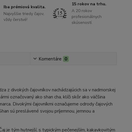
15 rokov na trhu.
Iba prémiová kvalita.
A 20 rokov
Najvyššie triedy čajov,
profesionálnych
vždy čerstvé!
skúseností.
Komentáre
0
za z divokých čajovníkov nachádzajúcich sa v nadmorskej
mi označovaný ako shan cha, klíči skôr ako väčšina
 marca. Divokými čajovníkmi označujeme odrody čajových
eShan sú preslávené svojou príjemnou, jemnou a
 Čaj je tým hutnejší, s typickým pečenejším, kakavkovitým