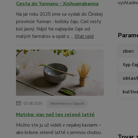
vychladne
Cesta do Yunnanu - Xishuangbanna
Na jar roku 2025 sme sa vydali do Čínskej
provincie Yunnan - kolísky čaju. Cieľ cesty
bol jasný. Nájsť tie najlepšie čaje od
Param
malých farmárov a opäť o ...
čítať celé
zber
typ ča
oblasť
kultiv
02.06.2025
Informácie o čajoch
Matcha: viac než len zelené latté
Možno ste ju už videli v nejakej kaviarni –
ako krásne zelené latté s jemnou chuťou.
Tovar 