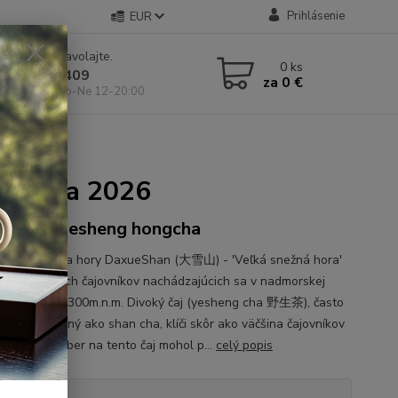
Prihlásenie
EUR
e si rady? Zavolajte.
0
ks
 904 546 409
za
0 €
 11-19:00, So-Ne 12-20:00
ack tea 2026
-dried yesheng hongcha
ý čaj z okolia hory DaxueShan (大雪山) - 'Veľká snežná hora'
za z divokých čajovníkov nachádzajúcich sa v nadmorskej
cca 2000 - 2300m.n.m. Divoký čaj (yesheng cha 野生茶), často
mi označovaný ako shan cha, klíči skôr ako väčšina čajovníkov
ane, preto zber na tento čaj mohol p...
celý popis