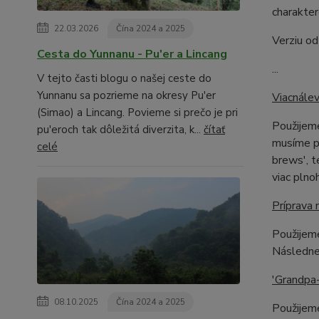
charakter
22.03.2026
Čína 2024 a 2025
Verziu od
Cesta do Yunnanu - Pu'er a Lincang
...
V tejto časti blogu o našej ceste do
Yunnanu sa pozrieme na okresy Pu'er
Viacnále
(Simao) a Lincang. Povieme si prečo je pri
Použijeme
pu'eroch tak dôležitá diverzita, k...
čítať
musíme pr
celé
brews', t
viac pln
Príprava 
Použijeme
Následne
'Grandpa-
08.10.2025
Čína 2024 a 2025
Použijeme