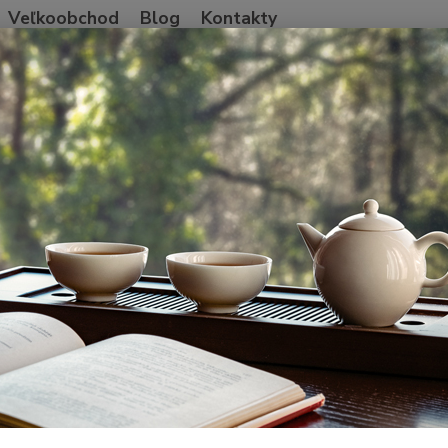
Veľkoobchod
Blog
Kontakty
Neviet
Hľadať
+421
Po-Pia
ína
DaxueShan wild tree 'oven-dried' black tea 2026
eShan wild tree 'oven-dried' bl
Oven
Červen
pochád
výške 
farmár
v Yunn