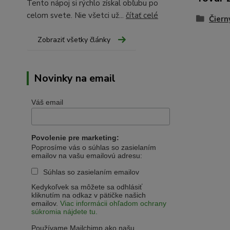
Tento nápoj si rýchlo získal obľubu po
celom svete. Nie všetci už...
čítať celé
Čiern
Zobraziť všetky články
Novinky na email
Váš email
Povolenie pre marketing:
Poprosíme vás o súhlas so zasielaním
emailov na vašu emailovú adresu:
Súhlas so zasielaním emailov
Kedykoľvek sa môžete sa odhlásiť
kliknutím na odkaz v pätičke našich
emailov.
Viac informácii ohľadom ochrany
súkromia nájdete tu.
Používame Mailchimp ako našu