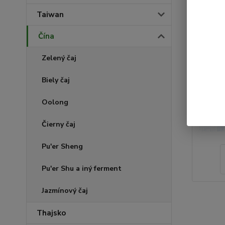
Taiwan
Čína
Zelený čaj
Biely čaj
Oolong
Čierny čaj
Pu'er Sheng
Pu'er Shu a iný ferment
Jazmínový čaj
Thajsko