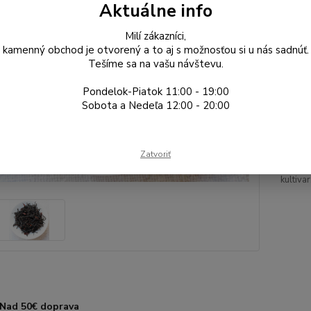
Dos
Aktuálne info
Gr
Milí zákazníci,
kamenný obchod je otvorený a to aj s možnosťou si u nás sadnúť.
Tešíme sa na vašu návštevu.
5,
Pondelok-Piatok 11:00 - 19:00
4,54
Sobota a Nedeľa 12:00 - 20:00
Číslo p
Zatvoriť
typ čaju
kultivar
Nad 50€ doprava