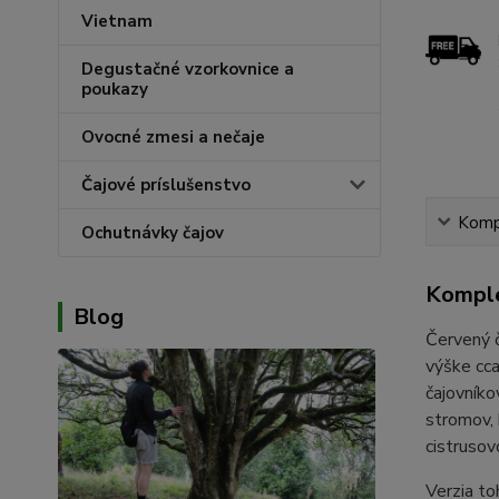
Vietnam
Degustačné vzorkovnice a
poukazy
Ovocné zmesi a nečaje
Čajové príslušenstvo
Kompl
Ochutnávky čajov
Komple
Blog
Červený č
výške cca
čajovníko
stromov, 
cistrusov
Verzia to