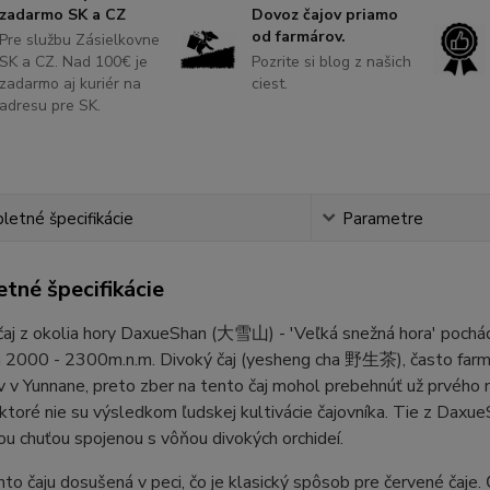
zadarmo SK a CZ
Dovoz čajov priamo
od farmárov.
Pre službu Zásielkovne
SK a CZ. Nad 100€ je
Pozrite si blog z našich
zadarmo aj kuriér na
ciest.
adresu pre SK.
etné špecifikácie
Parametre
tné špecifikácie
aj z okolia hory DaxueShan (大雪山) - 'Veľká snežná hora' pochád
 2000 - 2300m.n.m. Divoký čaj (yesheng cha 野生茶), často farmár
v v Yunnane, preto zber na tento čaj mohol prebehnúť už prvého
ktoré nie su výsledkom ľudskej kultivácie čajovníka. Tie z Daxu
ou chuťou spojenou s vôňou divokých orchideí.
hto čaju dosušená v peci, čo je klasický spôsob pre červené čaje.