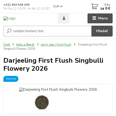
0
ks
+421 904 546 409
EUR
za
0 €
Po-Pia 11-19:00, So-Ne 12-20:00
Menu
Hľadať
Úvod
India a Nepál
Jarný zber / First Flush
Darjeeling First Flush
Singbulli Flowery 2026
Darjeeling First Flush Singbulli
Flowery 2026
Novinka