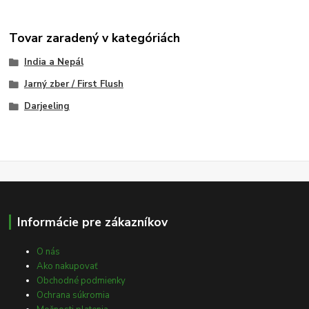
Tovar zaradený v kategóriách
India a Nepál
Jarný zber / First Flush
Darjeeling
Informácie pre zákazníkov
O nás
Ako nakupovať
Obchodné podmienky
Ochrana súkromia