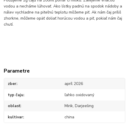
Použijeme 2g čaju na 200ml pohár či misku. Zalejeme vriacou
vodou a necháme lúhovať. Ako lístky padnú na spodok nádoby a
nálev vychladne na piteľnú teplotu môžeme piť. Ak nám čaj príliš
zhorkne, môžeme opäť doliať horúcou vodou a piť, pokiaľ nám čaj
chutí.
Parametre
zber
apríl 2026
typ čaju
ľahko oxidovaný
oblasť
Mirik, Darjeeling
kultivar
china