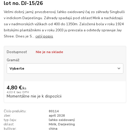
lot no. DJ-15/26
Veľmi dobrý, jarný, prvozberový, ľahko oxidovaný čaj zo záhrady Singbulli
v indickom Darjeelingu. Záhrady spadajú pod oblasť Mirik a nachádzajú
sa v nadmorských výškach od 400 do 1350m. Založená bola v roku 1924
britskými plantážnikmi a v roku 2003 ju prevzala a odvtedy spravuje Jay
Shree. Dnes je S...
celý popis
Dostupnosť
Nie je na sklade
Gramáž
4,80 €
/
ks
4,03 €
bez DPH
Momentálne nie je k dispozícii
Číslo produktu:
80114
zber:
apríl 2026
typ čaju:
ľahko oxidovaný
oblasť:
Mirik, Darjeeling
kultivar:
china