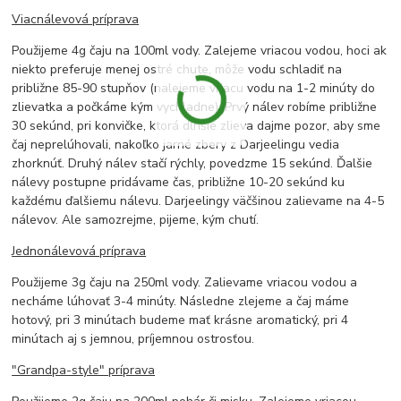
Viacnálevová príprava
Použijeme 4g čaju na 100ml vody. Zalejeme vriacou vodou, hoci ak
niekto preferuje menej ostré chute, môže vodu schladiť na
približne 85-90 stupňov (nalejeme vriacu vodu na 1-2 minúty do
zlievatka a počkáme kým vychladne). Prvý nálev robíme približne
30 sekúnd, pri konvičke, ktorá dlhšie zlieva dajme pozor, aby sme
čaj neprelúhovali, nakoľko jarné zbery z Darjeelingu vedia
zhorknúť. Druhý nálev stačí rýchly, povedzme 15 sekúnd. Ďalšie
nálevy postupne pridávame čas, približne 10-20 sekúnd ku
každému ďalšiemu nálevu. Darjeelingy väčšinou zalievame na 4-5
nálevov. Ale samozrejme, pijeme, kým chutí.
Jednonálevová príprava
Použijeme 3g čaju na 250ml vody. Zalievame vriacou vodou a
necháme lúhovať 3-4 minúty. Následne zlejeme a čaj máme
hotový, pri 3 minútach budeme mať krásne aromatický, pri 4
minútach aj s jemnou, príjemnou ostrosťou.
"Grandpa-style" príprava