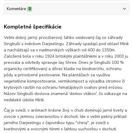
Komentáre
0
Kompletné špecifikácie
Veľmi dobrý, jarný, prvozberový, ľahko oxidovaný čaj zo záhrady
Singbulli v indickom Darjeelingu. Záhrady spadajú pod oblasť Mirik
a nachádzajú sa v nadmorských výškach od 400 do 1350m.
Založená bola v roku 1924 britskými plantážnikmi a v roku 2003 ju
prevzala a odvtedy spravuje Jay Shree. Dnes je Singbulli 100 %
organicky certifikovaný a dôraz kladie na biodiverzitu, ochranu
pôdy a prirodzené pestovanie. Na plantážach sa využíva
vegetatívne kompostovanie, vermikompost a výsadba stromov či
krytových rastlín na ochranu himalájskych svahov pred eróziou.
Názov Singbulli doslova znamená 'domov vtákov', čo odkazuje na
neďaleké údolie Mirik.
Čaj je svieži, v arómach krásne živý, v chuti dominujú jarné kvety a
ovocie s jemnou zvieravosťou v dochuti. Ide o veľmi pekný príklad
jarného Darjeelingu z čajovníkov typu "china", je svieži s
kvetinovými a ovocnými tónmi s ľahkou suchosťou v dochuti.