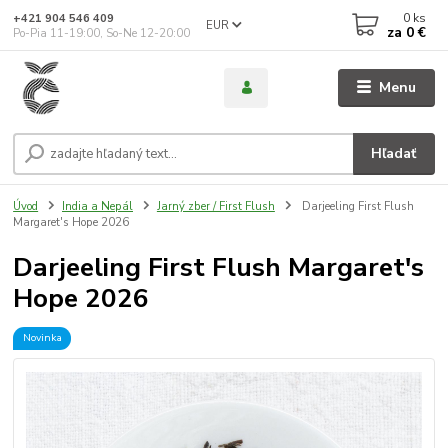
0
ks
+421 904 546 409
EUR
za
0 €
Po-Pia 11-19:00, So-Ne 12-20:00
Menu
Hľadať
Úvod
India a Nepál
Jarný zber / First Flush
Darjeeling First Flush
Margaret's Hope 2026
Darjeeling First Flush Margaret's
Hope 2026
Novinka