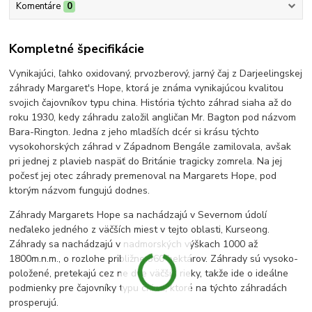
Komentáre
0
Kompletné špecifikácie
Vynikajúci, ľahko oxidovaný, prvozberový, jarný čaj z Darjeelingskej
záhrady Margaret's Hope, ktorá je známa vynikajúcou kvalitou
svojich čajovníkov typu china. História týchto záhrad siaha až do
roku 1930, kedy záhradu založil angličan Mr. Bagton pod názvom
Bara-Rington. Jedna z jeho mladších dcér si krásu týchto
vysokohorských záhrad v Západnom Bengále zamilovala, avšak
pri jednej z plavieb naspäť do Británie tragicky zomrela. Na jej
počesť jej otec záhrady premenoval na Margarets Hope, pod
ktorým názvom fungujú dodnes.
Záhrady Margarets Hope sa nachádzajú v Severnom údolí
neďaleko jedného z väčších miest v tejto oblasti, Kurseong.
Záhrady sa nachádzajú v nadmorských výškach 1000 až
1800m.n.m., o rozlohe približne 360 hektárov. Záhrady sú vysoko-
položené, pretekajú cez ne dve väčšie rieky, takže ide o ideálne
podmienky pre čajovníky typu china, ktoré na týchto záhradách
prosperujú.