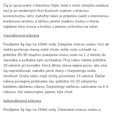
Čaj je spracovaný v klasickou štýle, teda o niečo silnejšia oxidácia
než je pri moderných first flushoch zvykom, s krásnou
korenistosťou. Jeho zlatožltý nálev je príjemne svieži s intenzívnou
kvetinovou arómou a ľahšou, jemne sladkou chuťou v ktorej
nájdeme tóny ovocia a kvetou s jemnou ostrosťou na záver.
Viacnálevová príprava
Použijeme 4g čaju na 100ml vody. Zalejeme vriacou vodou, hoci ak
niekto preferuje menej ostré chute, môže vodu schladiť na
približne 85-90 stupňov (nalejeme vriacu vodu na 1-2 minúty do
zlievatka a počkáme kým vychladne). Prvý nálev robíme približne
30 sekúnd, pri konvičke, ktorá dlhšie zlieva dajme pozor, aby sme
čaj neprelúhovali, nakoľko jarné zbery z Darjeelingu vedia
zhorknúť. Druhý nálev stačí rýchly, povedzme 15 sekúnd. Ďalšie
nálevy postupne pridávame čas, približne 10-20 sekúnd ku
každému ďalšiemu nálevu. Darjeelingy väčšinou zalievame na 4-5
nálevov. Ale samozrejme, pijeme, kým chutí.
Jednonálevová príprava
Použijeme 3g čaju na 250ml vody. Zalievame vriacou vodou a