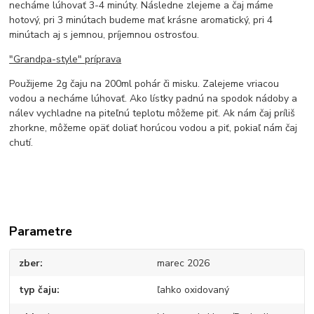
necháme lúhovať 3-4 minúty. Následne zlejeme a čaj máme
hotový, pri 3 minútach budeme mať krásne aromatický, pri 4
minútach aj s jemnou, príjemnou ostrosťou.
"Grandpa-style" príprava
Použijeme 2g čaju na 200ml pohár či misku. Zalejeme vriacou
vodou a necháme lúhovať. Ako lístky padnú na spodok nádoby a
nálev vychladne na piteľnú teplotu môžeme piť. Ak nám čaj príliš
zhorkne, môžeme opäť doliať horúcou vodou a piť, pokiaľ nám čaj
chutí.
Parametre
zber
marec 2026
typ čaju
ľahko oxidovaný