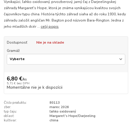
Vynikajúci, ľahko oxidovaný, prvozberový, jarný čaj z Darjeelingskej
záhrady Margaret's Hope, ktorá je známa vynikajúcou kvalitou svojich
čajovníkov typu china. História týchto záhrad siaha až do roku 1930, kedy
záhradu založil angličan Mr. Bagton pod názvom Bara-Rington. Jedna z
jeho mladších dcér ...
celý popis
Dostupnosť
Nie je na sklade
Gramáž
6,80 €
/
ks
5,71 €
bez DPH
Momentálne nie je k dispozícii
Číslo produktu:
80113
zber:
marec 2026
typ čaju:
ľahko oxidovaný
oblasť:
Margaret's Hope/Darjeeling
kultivar:
china