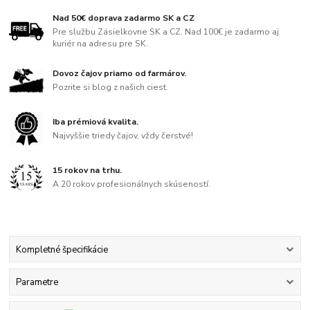
Nad 50€ doprava zadarmo SK a CZ
Pre službu Zásielkovne SK a CZ. Nad 100€ je zadarmo aj
kuriér na adresu pre SK.
Dovoz čajov priamo od farmárov.
Pozrite si blog z našich ciest.
Iba prémiová kvalita.
Najvyššie triedy čajov, vždy čerstvé!
15 rokov na trhu.
A 20 rokov profesionálnych skúseností.
Kompletné špecifikácie
Parametre