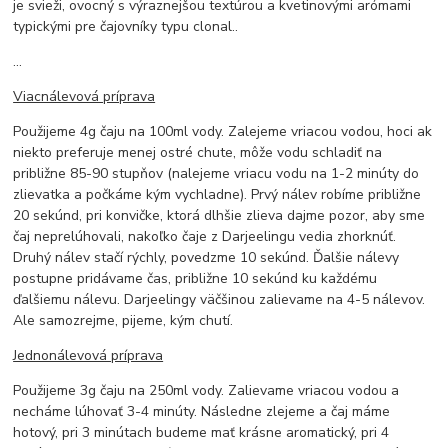
je svieži, ovocný s výraznejšou textúrou a kvetinovými arómami
typickými pre čajovníky typu clonal..
...
Viacnálevová príprava
Použijeme 4g čaju na 100ml vody. Zalejeme vriacou vodou, hoci ak
niekto preferuje menej ostré chute, môže vodu schladiť na
približne 85-90 stupňov (nalejeme vriacu vodu na 1-2 minúty do
zlievatka a počkáme kým vychladne). Prvý nálev robíme približne
20 sekúnd, pri konvičke, ktorá dlhšie zlieva dajme pozor, aby sme
čaj neprelúhovali, nakoľko čaje z Darjeelingu vedia zhorknúť.
Druhý nálev stačí rýchly, povedzme 10 sekúnd. Ďalšie nálevy
postupne pridávame čas, približne 10 sekúnd ku každému
ďalšiemu nálevu. Darjeelingy väčšinou zalievame na 4-5 nálevov.
Ale samozrejme, pijeme, kým chutí.
Jednonálevová príprava
Použijeme 3g čaju na 250ml vody. Zalievame vriacou vodou a
necháme lúhovať 3-4 minúty. Následne zlejeme a čaj máme
hotový, pri 3 minútach budeme mať krásne aromatický, pri 4