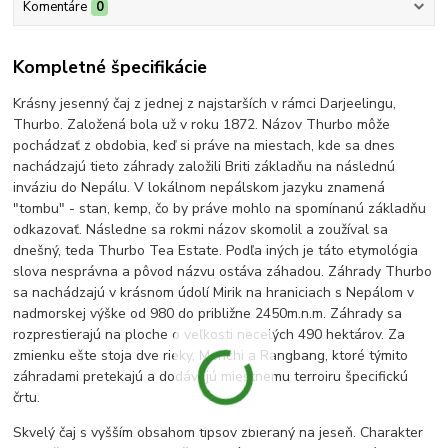
Komentáre
0
Kompletné špecifikácie
Krásny jesenný čaj z jednej z najstarších v rámci Darjeelingu,
Thurbo. Založená bola už v roku 1872. Názov Thurbo môže
pochádzať z obdobia, keď si práve na miestach, kde sa dnes
nachádzajú tieto záhrady založili Briti základňu na následnú
inváziu do Nepálu. V lokálnom nepálskom jazyku znamená
"tombu" - stan, kemp, čo by práve mohlo na spomínanú základňu
odkazovať. Následne sa rokmi názov skomolil a zoužíval sa
dnešný, teda Thurbo Tea Estate. Podľa iných je táto etymológia
slova nesprávna a pôvod názvu ostáva záhadou. Záhrady Thurbo
sa nachádzajú v krásnom údolí Mirik na hraniciach s Nepálom v
nadmorskej výške od 980 do približne 2450m.n.m. Záhrady sa
rozprestierajú na ploche o veľkosti necelých 490 hektárov. Za
zmienku ešte stoja dve rieky, Menchi a Rangbang, ktoré týmito
záhradami pretekajú a dodávajú miestnemu terroiru špecifickú
črtu.
Skvelý čaj s vyšším obsahom tipsov zbieraný na jeseň. Charakter