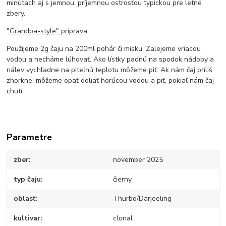
minútach aj s jemnou, príjemnou ostrosťou typickou pre letné
zbery.
"Grandpa-style" príprava
Použijeme 2g čaju na 200ml pohár či misku. Zalejeme vriacou
vodou a necháme lúhovať. Ako lístky padnú na spodok nádoby a
nálev vychladne na piteľnú teplotu môžeme piť. Ak nám čaj príliš
zhorkne, môžeme opäť doliať horúcou vodou a piť, pokiaľ nám čaj
chutí.
Parametre
zber
november 2025
typ čaju
čierny
oblasť
Thurbo/Darjeeling
kultivar
clonal