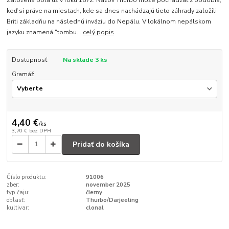
Založená bola už v roku 1872. Názov Thurbo môže pochádzať z obdobia,
keď si práve na miestach, kde sa dnes nachádzajú tieto záhrady založili
Briti základňu na následnú inváziu do Nepálu. V lokálnom nepálskom
jazyku znamená "tombu...
celý popis
Dostupnosť
Na sklade 3 ks
Gramáž
4,40 €
/
ks
3,70 €
bez DPH
Pridať do košíka
Číslo produktu:
91006
zber:
november 2025
typ čaju:
čierny
oblasť:
Thurbo/Darjeeling
kultivar:
clonal