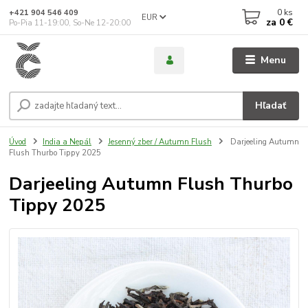
0
ks
+421 904 546 409
EUR
za
0 €
Po-Pia 11-19:00, So-Ne 12-20:00
Menu
Hľadať
Úvod
India a Nepál
Jesenný zber / Autumn Flush
Darjeeling Autumn
Flush Thurbo Tippy 2025
Darjeeling Autumn Flush Thurbo
Tippy 2025