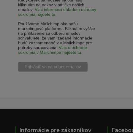
Kedykoľvek sa môžete sa odhlásiť
kliknutím na odkaz v pätičke našich
emailov.
Viac informácii ohľadom ochrany
súkromia nájdete tu.
Používame Mailchimp ako našu
marketingovú platformu. Kliknutím vyššie
na prihlásenie sa odberu emailov
schvaľujete, že vami zadané informácie
budú zaznamenané v v Mailchimpe pre
potreby spracovania.
Viac o ochrane
súkromia v Mailchimpe nájdete tu.
Informácie pre zákazníkov
Facebo