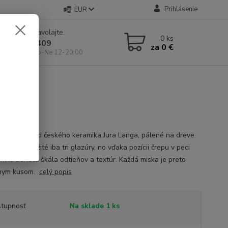
Prihlásenie
EUR
e si rady? Zavolajte.
0
ks
 904 546 409
za
0 €
 11-19:00, So-Ne 12-20:00
na Matchu od českého keramika Jura Langa, pálené na dreve.
ale boli použité iba tri glazúry, no vďaka pozícii črepu v peci
niká bohatá škála odtieňov a textúr. Každá miska je preto
tnym kusom.
celý popis
tupnosť
Na sklade 1 ks