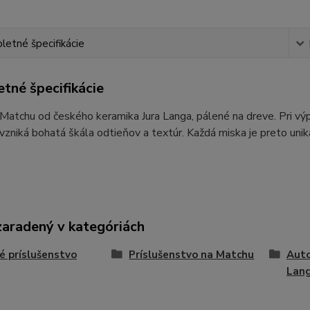
etné špecifikácie
tné špecifikácie
Matchu od českého keramika Jura Langa, pálené na dreve. Pri výpal
vzniká bohatá škála odtieňov a textúr. Každá miska je preto un
zaradený v kategóriách
é príslušenstvo
Príslušenstvo na Matchu
Auto
Lan