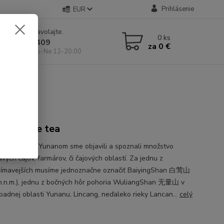
Prihlásenie
EUR
e si rady? Zavolajte.
0
ks
 904 546 409
za
0 €
 11-19:00, So-Ne 12-20:00
Zi White tea
ich cestách Yunanom sme objavili a spoznali množstvo
vých čajov, farmárov, či čajových oblastí. Za jednu z
jímavejších musíme jednoznačne označiť BaiyingShan 白莺山
.n.m.), jednu z bočných hôr pohoria WuliangShan 无量山 v
padnej oblasti Yunanu, Lincang, neďaleko rieky Lancan...
celý