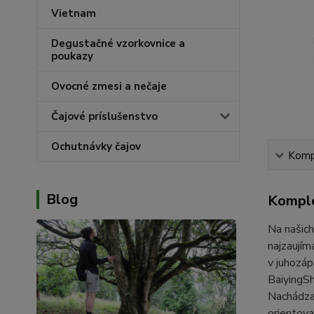
Vietnam
Degustačné vzorkovnice a
poukazy
Ovocné zmesi a nečaje
Čajové príslušenstvo
Ochutnávky čajov
Kompl
Blog
Komple
Na našich
najzaují
v juhozáp
BaiyingSh
Nachádza 
orientova