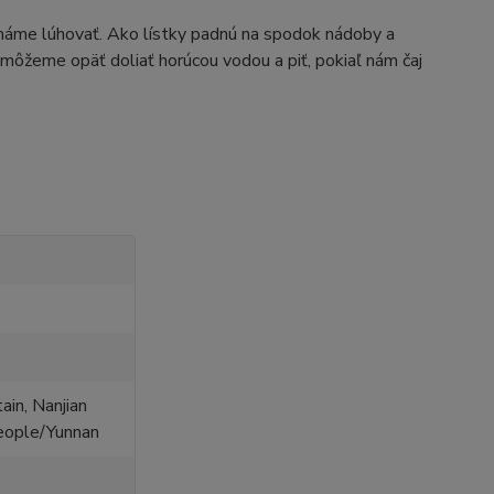
cháme lúhovať. Ako lístky padnú na spodok nádoby a
 môžeme opäť doliať horúcou vodou a piť, pokiaľ nám čaj
in, Nanjian
eople/Yunnan