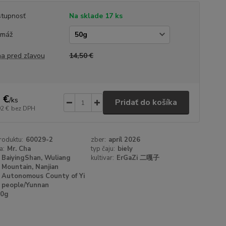
tupnosť
Na sklade 17 ks
amáž
a pred zľavou
14,50 €
 €
/
ks
Pridať do košíka
92 €
bez DPH
roduktu:
60029-2
zber:
apríl 2026
a:
Mr. Cha
typ čaju:
biely
BaiyingShan, Wuliang
kultivar:
ErGaZi 二嘎子
Mountain, Nanjian
Autonomous County of Yi
people/Yunnan
50g