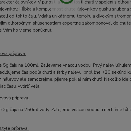
arakter čajovníkov. V plnosti a olejnatosti chuti v spojení s dlhou 
ajovníkov. Hĺbka a komplexnosť chute čajovníkov gushu snúbená s
celi od tohto čaju. Vďaka unikátnemu terroiru a divokým stromom
ojim dlhoročným skúsenostiam expertne zakomponoval do chute. 
že Vám ho vieme ponúknuť.
vová príprava
 5g čaju na 100ml. Zalievame vriacou vodou. Prvý nálev lúhujeme
edlžujeme čas podľa chuti a farby nálevu, približne +20 sekúnd 
 nálevov ale samozrejme, pijeme pokiaľ nám chutí. Nakoľko ide o
iac času, vydrží veľa.
evová príprava
e 3g čaju na 250ml vody. Zalejeme vriacou vodou a necháme lúh
style príprava