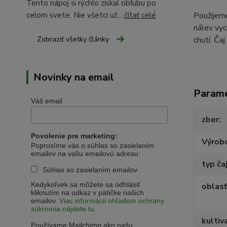
Tento nápoj si rýchlo získal obľubu po
celom svete. Nie všetci už...
čítať celé
Použijeme
nálev vyc
Zobraziť všetky články
chutí. Ča
Novinky na email
Param
Váš email
zber
Povolenie pre marketing:
Výrob
Poprosíme vás o súhlas so zasielaním
emailov na vašu emailovú adresu:
typ ča
Súhlas so zasielaním emailov
Kedykoľvek sa môžete sa odhlásiť
oblasť
kliknutím na odkaz v pätičke našich
emailov.
Viac informácii ohľadom ochrany
súkromia nájdete tu.
kultiv
Používame Mailchimp ako našu