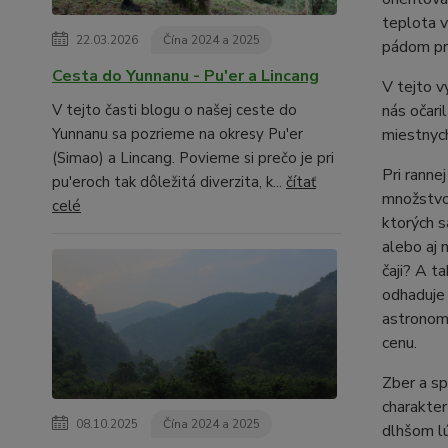
teplota v
22.03.2026
Čína 2024 a 2025
pádom pre
Cesta do Yunnanu - Pu'er a Lincang
V tejto 
V tejto časti blogu o našej ceste do
nás očari
Yunnanu sa pozrieme na okresy Pu'er
miestnych
(Simao) a Lincang. Povieme si prečo je pri
Pri ranne
pu'eroch tak dôležitá diverzita, k...
čítať
množstvo 
celé
ktorých s
alebo aj n
čaji? A t
odhaduje 
astronomi
cenu.
Zber a sp
charakter
08.10.2025
Čína 2024 a 2025
dlhšom lú