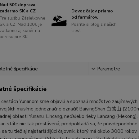
Nad 50€ doprava
zadarmo SK a CZ
Dovoz čajov priamo
od farmárov.
Pre službu Zásielkovne
SK a CZ. Nad 100€ je
Pozrite si blog z našich
zadarmo aj kuriér na
ciest.
adresu pre SK.
etné špecifikácie
Parametre
tné špecifikácie
 cestách Yunanom sme objavili a spoznali množstvo zaujímavých čaj
mavejších musíme jednoznačne označiť BaiyingShan 白莺山 (2100m
adnej oblasti Yunanu, Lincang, neďaleko rieky Lancang (Mekong)
an stále nie tak preslávená, predpokladá sa, že pravdepodobne
sa tu tiež aj najstarší žijúci čajovník, ktorý má okolo 3000 rokov. 
ná na severovýchod. Vďaka tejto polohe je táto lokalita celý de