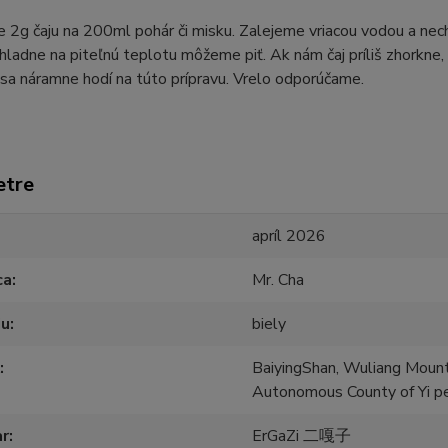
 2g čaju na 200ml pohár či misku. Zalejeme vriacou vodou a ne
hladne na piteľnú teplotu môžeme piť. Ak nám čaj príliš zhorkne,
j sa náramne hodí na túto prípravu. Vrelo odporúčame.
etre
apríl 2026
ca
Mr. Cha
ju
biely
BaiyingShan, Wuliang Mounta
Autonomous County of Yi p
ar
ErGaZi 二嘎子