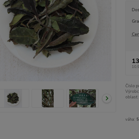
Dos
Gr
Cen
13
10,
Číslo p
Výrobc
oblasť:
váha: