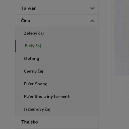
Taiwan
Čína
Zelený čaj
Biely čaj
Oolong
Čierny čaj
Pu'er Sheng
Pu'er Shu a iný ferment
Jazmínový čaj
Thajsko