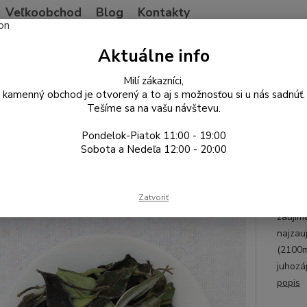
Veľkoobchod
Blog
Kontakty
Neviet
Aktuálne info
Hľadať
+421
Po-Pia
Milí zákazníci,
kamenný obchod je otvorený a to aj s možnosťou si u nás sadnúť.
Tešíme sa na vašu návštevu.
ína
Biely čaj
BaiyingShan wild tree White 2026
Pondelok-Piatok 11:00 - 19:00
ingShan wild tree White 2026
Sobota a Nedeľa 12:00 - 20:00
ErGa
Zatvoriť
Na naš
zaujíma
najzau
(2100m
juhozá
popis