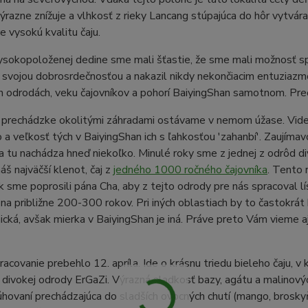
ýrazne znížuje a vlhkosť z rieky Lancang stúpajúca do hôr vytvára
 vysokú kvalitu čaju.
vysokopoloženej dedine sme mali šťastie, že sme mali možnosť 
l svojou dobrosrdečnosťou a nakazil nikdy nekončiacim entuziazmo
 odrodách, veku čajovníkov a pohorí BaiyingShan samotnom. Pre
j prechádzke okolitými záhradami ostávame v nemom úžase. Videli
a veľkosť tých v BaiyingShan ich s ľahkosťou 'zahanbí'. Zaujímav
a tu nachádza hneď niekoľko. Minulé roky sme z jednej z odrôd di
áš najväčší klenot, čaj z
jedného 1000 ročného čajovníka
. Tento 
ak sme poprosili pána Cha, aby z tejto odrody pre nás spracoval 
na približne 200-300 rokov. Pri iných oblastiach by to častokrát 
cká, avšak mierka v BaiyingShan je iná. Práve preto Vám vieme aj
racovanie prebehlo 12. apríla. Ide o krásnu triedu bieleho čaju, v
 divokej odrody ErGaZi. Výrazná sladkosť bazy, agátu a malinovýc
hovaní prechádzajúca do sladších ovocných chutí (mango, broskyň