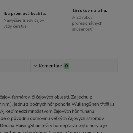
15 rokov na trhu.
Iba prémiová kvalita.
A 20 rokov
Najvyššie triedy čajov,
profesionálnych
vždy čerstvé!
skúseností.
Komentáre
0
ov, farmárov, či čajových oblastí. Za jednu z
.n.m.), jednu z bočných hôr pohoria WuliangShan 无量山
. Aj keď medzi množstvom čajových hôr Yunanu
 ide o pôvodnú domovinu veľkých čajových stromov.
Dedina BaiyingShan leži v hornej časti tejto hory a je
ň vystavená slnečnému žiareniu. V noci sa miestna