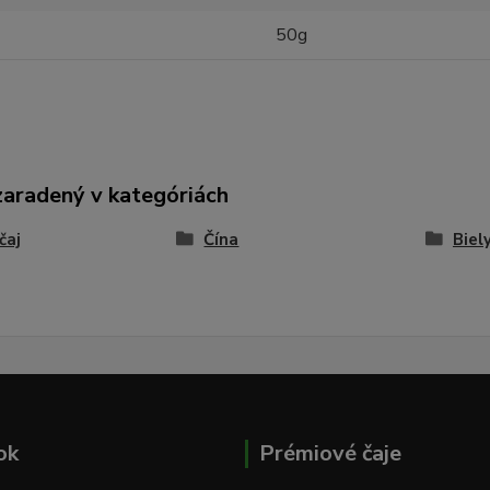
50g
zaradený v kategóriách
čaj
Čína
Biely
ok
Prémiové čaje