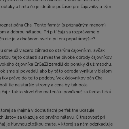
 oblaky a hmlu čo je ideálne počasie pre čajovníky a tým
spoznať pána Cha. Tento farmár (s príznačným menom)
m a dobrou náladou. Pri pití čaju sa rozprávame o
čo nie je v dnešnom svete pu'eru populárnejšie?
 sme už viacero záhrad so starými čajovníkmi, avšak
osťou tejto oblasti sú miestne divoké odrody čajovníkov,
vokého čajovníka ErGaZi zaradili do ponuky či už maochu,
rok sme si povedali, ako by táto odroda vynikla v bielom
lístky práve do tejto podoby. Vek čajovníkov pán Cha
boli tie najstaršie stromy a cena by tak bola
 čaj z takto skvelého materiálu ponúknuť za fantastickú
 ktorej sa (najmä v dochutiach) perfektne ukazuje
h listov sa ukazuje od prvého nálevu. Citrusovosť pri
a) je hlavnou zložkou chute, v ktorej sa nám odzrkadluje