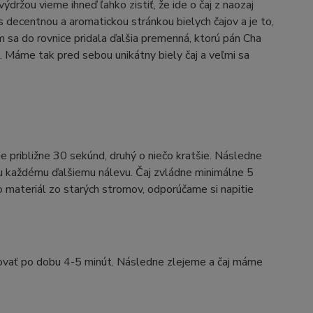
výdržou vieme ihneď ľahko zistiť, že ide o čaj z naozaj
 decentnou a aromatickou stránkou bielych čajov a je to,
 sa do rovnice pridala ďalšia premenná, ktorú pán Cha
Máme tak pred sebou unikátny biely čaj a veľmi sa
 približne 30 sekúnd, druhý o niečo kratšie. Následne
ku každému ďalšiemu nálevu. Čaj zvládne minimálne 5
 materiál zo starých stromov, odporúčame si napitie
ovať po dobu 4-5 minút. Následne zlejeme a čaj máme