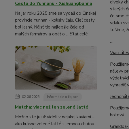
divoký ch
Cesta do Yunnanu - Xishuangbanna
starých č
Na jar roku 2025 sme sa vydali do Čínskej
čo sme ch
provincie Yunnan - kolísky čaju. Cieľ cesty
vďaka sv
bol jasný. Nájsť tie najlepšie čaje od
tešíme, 
malých farmárov a opäť o ...
čítať celé
...
Viacnále
Použijeme
nálevy pr
výdatných
vyhradiť v
Jednonál
02.06.2025
Informácie o čajoch
Matcha: viac než len zelené latté
Použijem
hotový.
Možno ste ju už videli v nejakej kaviarni –
ako krásne zelené latté s jemnou chuťou.
Grandpa-