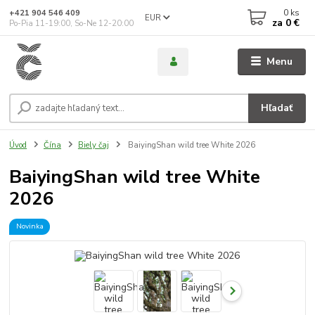
0
ks
+421 904 546 409
EUR
za
0 €
Po-Pia 11-19:00, So-Ne 12-20:00
Menu
Hľadať
Úvod
Čína
Biely čaj
BaiyingShan wild tree White 2026
BaiyingShan wild tree White
2026
Novinka