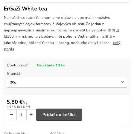
ErGaZi White tea
Na našich cestách Yunanom sme objavili a spoznali množstvo
zaujímavých čajov, farmárov, či čajových oblastí. Za jednu z
najzaujímavejších musíme jednoznačne označiť BaiyingShan 白莺山
(2100m.n.m.), jednu z bočných hôr pohoria WuliangShan 无量山 v
juhozápadnej oblasti Yunanu, Lincang, neďaleko rieky Lancan...
celý
popis
Dostupnosť
Na sklade 13 ks
Gramáž
5,80 €
/
ks
4,87 €
bez DPH
Pridať do košíka
Číslo produktu:
60029-1