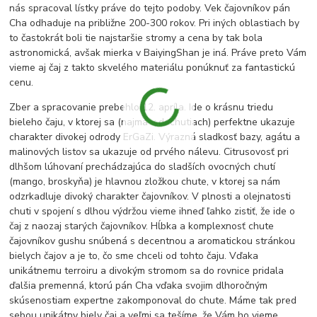
nás spracoval lístky práve do tejto podoby. Vek čajovníkov pán
Cha odhaduje na približne 200-300 rokov. Pri iných oblastiach by
to častokrát boli tie najstaršie stromy a cena by tak bola
astronomická, avšak mierka v BaiyingShan je iná. Práve preto Vám
vieme aj čaj z takto skvelého materiálu ponúknuť za fantastickú
cenu.
Zber a spracovanie prebehlo 12. apríla. Ide o krásnu triedu
bieleho čaju, v ktorej sa (najmä v dochutiach) perfektne ukazuje
charakter divokej odrody ErGaZi. Výrazná sladkosť bazy, agátu a
malinových listov sa ukazuje od prvého nálevu. Citrusovosť pri
dlhšom lúhovaní prechádzajúca do sladších ovocných chutí
(mango, broskyňa) je hlavnou zložkou chute, v ktorej sa nám
odzrkadluje divoký charakter čajovníkov. V plnosti a olejnatosti
chuti v spojení s dlhou výdržou vieme ihneď ľahko zistiť, že ide o
čaj z naozaj starých čajovníkov. Hĺbka a komplexnosť chute
čajovníkov gushu snúbená s decentnou a aromatickou stránkou
bielych čajov a je to, čo sme chceli od tohto čaju. Vďaka
unikátnemu terroiru a divokým stromom sa do rovnice pridala
ďalšia premenná, ktorú pán Cha vďaka svojim dlhoročným
skúsenostiam expertne zakomponoval do chute. Máme tak pred
sebou unikátny biely čaj a veľmi sa tešíme, že Vám ho vieme