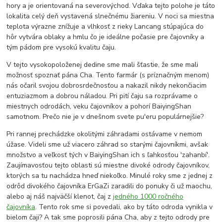
hory a je orientovaná na severovýchod. Vďaka tejto polohe je táto
lokalita celý deň vystavená slnečnému žiareniu. V noci sa miestna
teplota výrazne znížuje a vlhkosť z rieky Lancang stúpajúca do
hôr vytvára oblaky a hmlu čo je ideálne počasie pre čajovníky a
tým pádom pre vysokú kvalitu čaju.
V tejto vysokopoloženej dedine sme mali šťastie, že sme mali
možnosť spoznať pána Cha. Tento farmár (s príznačným menom)
nás očaril svojou dobrosrdečnosťou a nakazil nikdy nekončiacim
entuziazmom a dobrou náladou. Pri pití čaju sa rozprávame o
miestnych odrodách, veku čajovníkov a pohorí BaiyingShan
samotnom. Prečo nie je v dnešnom svete pu'eru populárnejšie?
Pri rannej prechádzke okolitými záhradami ostávame v nemom
úžase. Videli sme už viacero záhrad so starými čajovníkmi, avšak
množstvo a veľkosť tých v BaiyingShan ich s ľahkosťou 'zahanbí'.
Zaujímavosťou tejto oblasti sú miestne divoké odrody čajovníkov,
ktorých sa tu nachádza hneď niekoľko. Minulé roky sme z jednej z
odrôd divokého čajovníka ErGaZi zaradili do ponuky či už maochu,
alebo aj náš najväčší klenot, čaj z
jedného 1000 ročného
čajovníka
. Tento rok sme si povedali, ako by táto odroda vynikla v
bielom čaji? A tak sme poprosili pána Cha, aby z tejto odrody pre