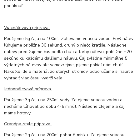
ponúknuť.
...
Viacnálevová príprava
Použijeme 5g čaju na 100ml. Zalievame vriacou vodou. Prvý nálev
lúhujeme približne 30 sekúnd, druhý o niečo kratšie. Následne
nálevy predlžujeme čas podľa chuti a farby nálevu, približne +20
sekúnd ku každému ďalšiemu nálevu. Čaj zvládne minimálne 5
výdatných nálevov ale samozrejme, pijeme pokiaľ nám chutí.
Nakoľko ide o materiál zo starých stromov, odporúčame si napitie
vyhradiť viac času, vydrží veľa.
Jednonálevová príprava
Použijeme 3g čaju na 250ml vody. Zalejeme vriacou vodou a
necháme lúhovať po dobu 4-5 minút. Následne zlejeme a čaj
máme hotový.
Grandpa-style príprava
Použijeme 2g čaju na 200ml pohár či misku. Zalejeme vriacou