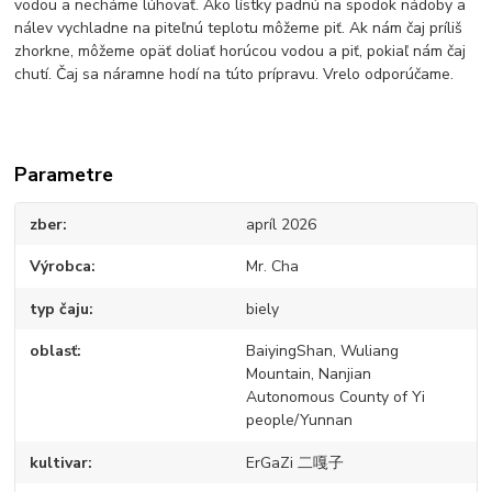
vodou a necháme lúhovať. Ako lístky padnú na spodok nádoby a
nálev vychladne na piteľnú teplotu môžeme piť. Ak nám čaj príliš
zhorkne, môžeme opäť doliať horúcou vodou a piť, pokiaľ nám čaj
chutí. Čaj sa náramne hodí na túto prípravu. Vrelo odporúčame.
Parametre
zber
apríl 2026
Výrobca
Mr. Cha
typ čaju
biely
oblasť
BaiyingShan, Wuliang
Mountain, Nanjian
Autonomous County of Yi
people/Yunnan
kultivar
ErGaZi 二嘎子