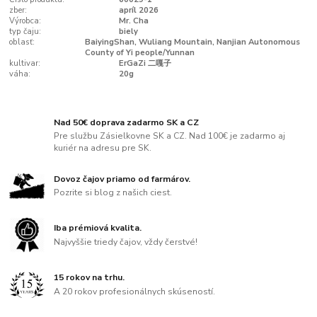
zber:
apríl 2026
Výrobca:
Mr. Cha
typ čaju:
biely
oblasť:
BaiyingShan, Wuliang Mountain, Nanjian Autonomous
County of Yi people/Yunnan
kultivar:
ErGaZi 二嘎子
váha:
20g
Nad 50€ doprava zadarmo SK a CZ
Pre službu Zásielkovne SK a CZ. Nad 100€ je zadarmo aj
kuriér na adresu pre SK.
Dovoz čajov priamo od farmárov.
Pozrite si blog z našich ciest.
Iba prémiová kvalita.
Najvyššie triedy čajov, vždy čerstvé!
15 rokov na trhu.
A 20 rokov profesionálnych skúseností.