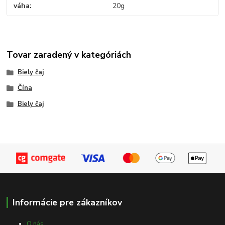
váha
20g
Tovar zaradený v kategóriách
Biely čaj
Čína
Biely čaj
Informácie pre zákazníkov
O nás