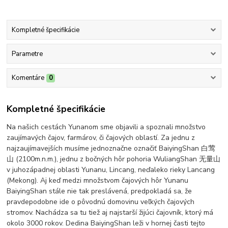
Kompletné špecifikácie
Parametre
Komentáre
0
Kompletné špecifikácie
Na našich cestách Yunanom sme objavili a spoznali množstvo
zaujímavých čajov, farmárov, či čajových oblastí. Za jednu z
najzaujímavejších musíme jednoznačne označiť BaiyingShan 白莺
山 (2100m.n.m.), jednu z bočných hôr pohoria WuliangShan 无量山
v juhozápadnej oblasti Yunanu, Lincang, neďaleko rieky Lancang
(Mekong). Aj keď medzi množstvom čajových hôr Yunanu
BaiyingShan stále nie tak preslávená, predpokladá sa, že
pravdepodobne ide o pôvodnú domovinu veľkých čajových
stromov. Nachádza sa tu tiež aj najstarší žijúci čajovník, ktorý má
okolo 3000 rokov. Dedina BaiyingShan leži v hornej časti tejto