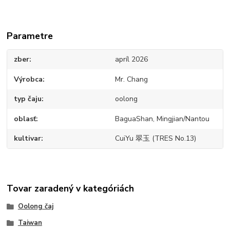
Parametre
zber
apríl 2026
Výrobca
Mr. Chang
typ čaju
oolong
oblasť
BaguaShan, Mingjian/Nantou
kultivar
CuiYu 翠玉 (TRES No.13)
Tovar zaradený v kategóriách
Oolong čaj
Taiwan