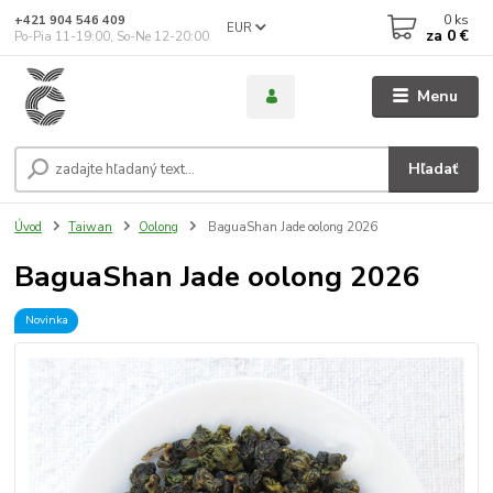
0
ks
+421 904 546 409
EUR
za
0 €
Po-Pia 11-19:00, So-Ne 12-20:00
Menu
Hľadať
Úvod
Taiwan
Oolong
BaguaShan Jade oolong 2026
BaguaShan Jade oolong 2026
Novinka