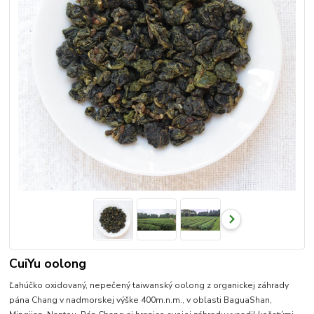
CuiYu oolong
Ľahúčko oxidovaný, nepečený taiwanský oolong z organickej záhrady
pána Chang v nadmorskej výške 400m.n.m., v oblasti BaguaShan,