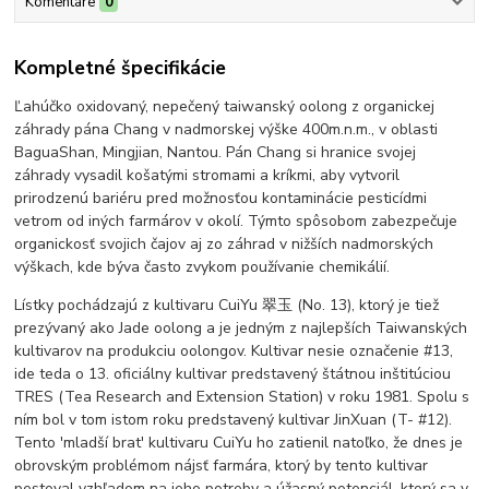
Komentáre
0
Kompletné špecifikácie
Ľahúčko oxidovaný, nepečený taiwanský oolong z organickej
záhrady pána Chang v nadmorskej výške 400m.n.m., v oblasti
BaguaShan, Mingjian, Nantou. Pán Chang si hranice svojej
záhrady vysadil košatými stromami a kríkmi, aby vytvoril
prirodzenú bariéru pred možnosťou kontaminácie pesticídmi
vetrom od iných farmárov v okolí. Týmto spôsobom zabezpečuje
organickosť svojich čajov aj zo záhrad v nižších nadmorských
výškach, kde býva často zvykom používanie chemikálií.
Lístky pochádzajú z kultivaru CuiYu 翠玉 (No. 13), ktorý je tiež
prezývaný ako Jade oolong a je jedným z najlepších Taiwanských
kultivarov na produkciu oolongov. Kultivar nesie označenie #13,
ide teda o 13. oficiálny kultivar predstavený štátnou inštitúciou
TRES (Tea Research and Extension Station) v roku 1981. Spolu s
ním bol v tom istom roku predstavený kultivar JinXuan (T- #12).
Tento 'mladší brat' kultivaru CuiYu ho zatienil natoľko, že dnes je
obrovským problémom nájsť farmára, ktorý by tento kultivar
pestoval vzhľadom na jeho potreby a úžasný potenciál, ktorý sa v