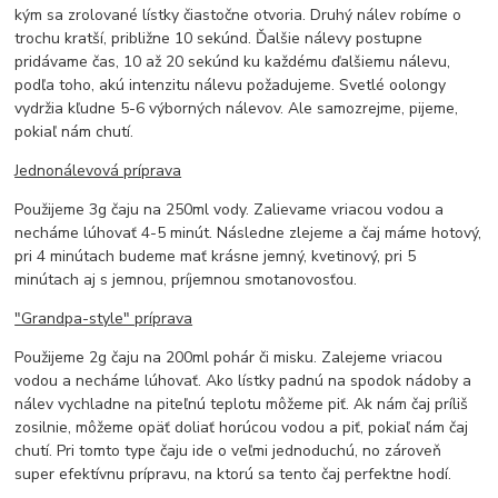
kým sa zrolované lístky čiastočne otvoria. Druhý nálev robíme o
trochu kratší, približne 10 sekúnd. Ďalšie nálevy postupne
pridávame čas, 10 až 20 sekúnd ku každému ďalšiemu nálevu,
podľa toho, akú intenzitu nálevu požadujeme. Svetlé oolongy
vydržia kľudne 5-6 výborných nálevov. Ale samozrejme, pijeme,
pokiaľ nám chutí.
Jednonálevová príprava
Použijeme 3g čaju na 250ml vody. Zalievame vriacou vodou a
necháme lúhovať 4-5 minút. Následne zlejeme a čaj máme hotový,
pri 4 minútach budeme mať krásne jemný, kvetinový, pri 5
minútach aj s jemnou, príjemnou smotanovosťou.
"Grandpa-style" príprava
Použijeme 2g čaju na 200ml pohár či misku. Zalejeme vriacou
vodou a necháme lúhovať. Ako lístky padnú na spodok nádoby a
nálev vychladne na piteľnú teplotu môžeme piť. Ak nám čaj príliš
zosilnie, môžeme opäť doliať horúcou vodou a piť, pokiaľ nám čaj
chutí. Pri tomto type čaju ide o veľmi jednoduchú, no zároveň
super efektívnu prípravu, na ktorú sa tento čaj perfektne hodí.