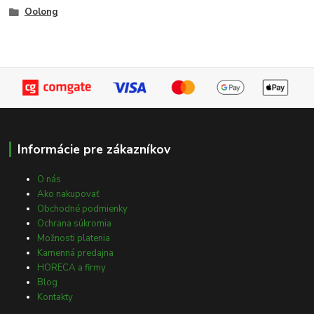
Oolong
Informácie pre zákazníkov
O nás
Ako nakupovať
Obchodné podmienky
Ochrana súkromia
Možnosti platenia
Kamenná predajna
HORECA a firmy
Blog
Kontakty