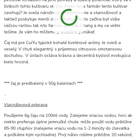
lístkoch tohto kultivaru skrýva. Prečo teda farmári tento kultivar
zavrhujú? Je oveľa náročnejší na pestovanie a starostlivosť a
taktiež poskytuje menší objem lístkov. Preto začína byť stále
väčsou raritou tak isto farmári ako pán Chang a my sa veľmi
tešíme, že vám ho môžeme pravidelne ponúkať.
Čaj má pre CuiYu typické bohaté kvetinové arómy. Je svieži a
veselý. V chuti elegantný, s príjemnou citrusovo-smotanovou
dochuťou.. V ústach ostáva krásna a decentná kyslosť evokujúca
biele hrozná.
*** čaj je predbalený v 50g baleniach ***
...
Viacnálevová príprava
Použijeme 6g čaju na 100ml vody. Zalejeme vriacou vodou, hoci ak
niekto preferuje úplne jemnučké chute, môže použiť vodu približne
85-90 stupňov (nalejeme vriacu vodu na 1-2 minúty do zlievatka
a počkáme kým vychladne). Prvý nálev robíme približne 20 sekúnd,