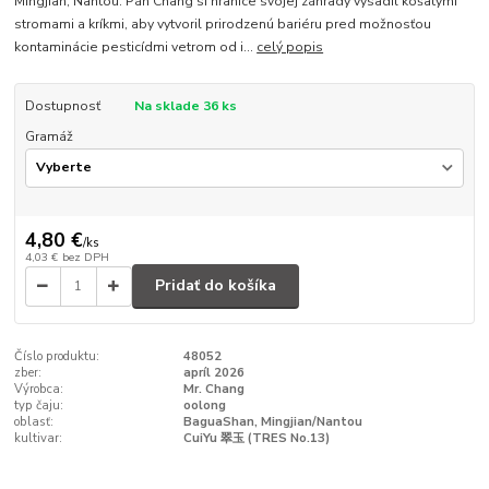
Mingjian, Nantou. Pán Chang si hranice svojej záhrady vysadil košatými
stromami a kríkmi, aby vytvoril prirodzenú bariéru pred možnosťou
kontaminácie pesticídmi vetrom od i...
celý popis
Dostupnosť
Na sklade 36 ks
Gramáž
4,80 €
/
ks
4,03 €
bez DPH
Pridať do košíka
Číslo produktu:
48052
zber:
apríl 2026
Výrobca:
Mr. Chang
typ čaju:
oolong
oblasť:
BaguaShan, Mingjian/Nantou
kultivar:
CuiYu 翠玉 (TRES No.13)