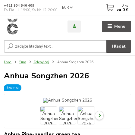
0
ks
+421 904 546 409
EUR
za
0 €
Po-Pia 11-19:00, So-Ne 12-20:00
Menu
Hľadať
Úvod
Čína
Zelený čaj
Anhua Songzhen 2026
Anhua Songzhen 2026
Novinka
Anhua Pine-needles green tea