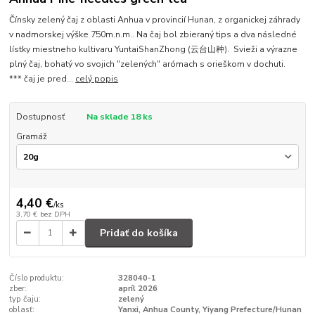
Čínsky zelený čaj z oblasti Anhua v provincií Hunan, z organickej záhrady
v nadmorskej výške 750m.n.m.. Na čaj bol zbieraný tips a dva následné
lístky miestneho kultivaru YuntaiShanZhong (云台山种). Svieži a výrazne
plný čaj, bohatý vo svojich "zelených" arómach s orieškom v dochuti.
*** čaj je pred...
celý popis
Dostupnosť
Na sklade 18 ks
Gramáž
4,40 €
/
ks
3,70 €
bez DPH
Pridať do košíka
Číslo produktu:
328040-1
zber:
apríl 2026
typ čaju:
zelený
oblasť:
Yanxi, Anhua County, Yiyang Prefecture/Hunan