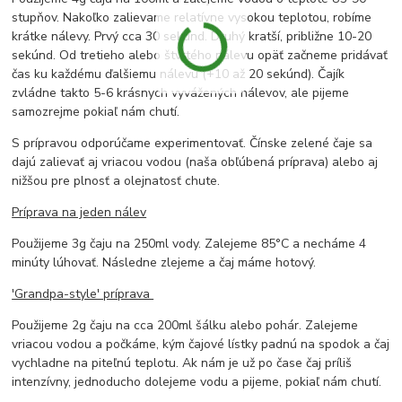
stupňov. Nakoľko zalievame relatívne vysokou teplotou, robíme
krátke nálevy. Prvý cca 30 sekúnd. Druhý kratší, približne 10-20
sekúnd. Od tretieho alebo štvrtého nálevu opäť začneme pridávať
čas ku každému ďalšiemu nálevu (+10 až 20 sekúnd). Čajík
zvládne takto 5-6 krásnych vyvážených nálevov, ale pijeme
samozrejme pokiaľ nám chutí.
S prípravou odporúčame experimentovať. Čínske zelené čaje sa
dajú zalievať aj vriacou vodou (naša obľúbená príprava) alebo aj
nižšou pre plnosť a olejnatosť chute.
Príprava na jeden nálev
Použijeme 3g čaju na 250ml vody. Zalejeme 85°C a necháme 4
minúty lúhovať. Následne zlejeme a čaj máme hotový.
'Grandpa-style' príprava
Použijeme 2g čaju na cca 200ml šálku alebo pohár. Zalejeme
vriacou vodou a počkáme, kým čajové lístky padnú na spodok a čaj
vychladne na piteľnú teplotu. Ak nám je už po čase čaj príliš
intenzívny, jednoducho dolejeme vodu a pijeme, pokiaľ nám chutí.