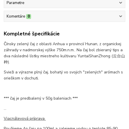
Parametre
Komentáre
0
Kompletné špecifikácie
Čínsky zelený čaj z oblasti Anhua v provincií Hunan, z organickej
záhrady v nadmorskej výške 750m.n.m.. Na čaj bol zbieraný tips a
dva následné lístky miestneho kultivaru YuntaiShanZhong (云台山
种).
Svieži a výrazne plný čaj, bohatý vo svojich "zelených" arómach s
orieškom v dochuti.
*** čaj je predbalený v 50g baleniach ***
...
Viacnálevová príprava
Použijeme 4g čaju na 100ml a zalejeme vodou o teplote 85-90