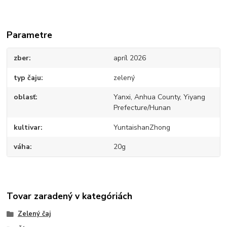
Parametre
zber
apríl 2026
typ čaju
zelený
oblasť
Yanxi, Anhua County, Yiyang
Prefecture/Hunan
kultivar
YuntaishanZhong
váha
20g
Tovar zaradený v kategóriách
Zelený čaj