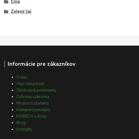
Čína
Zelený čaj
Informácie pre zákazníkov
O nás
Ako nakupovať
Obchodné podmienky
Ochrana súkromia
Možnosti platenia
Kamenná predajna
HORECA a firmy
Blog
Kontakty