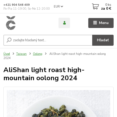
0
ks
+421 904 546 409
EUR
za
0 €
Po-Pia 11-19:00, So-Ne 12-20:00
Menu
Hľadať
Úvod
Taiwan
Oolong
AliShan light roast high-mountain oolong
2024
AliShan light roast high-
mountain oolong 2024