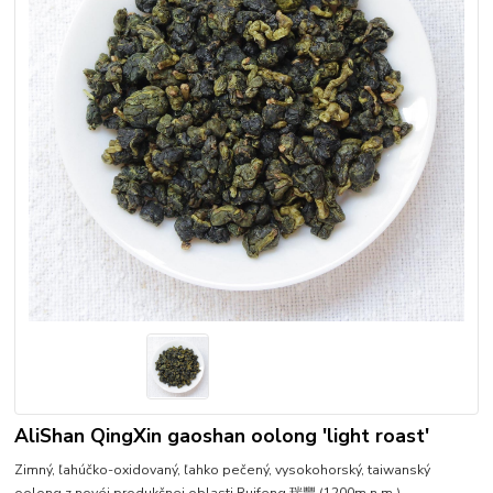
AliShan QingXin gaoshan oolong 'light roast'
Zimný, ľahúčko-oxidovaný, ľahko pečený, vysokohorský, taiwanský