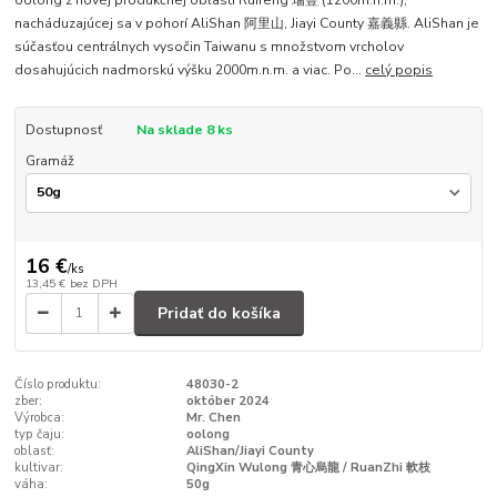
oolong z novéj produkčnej oblasti Ruifeng 瑞豐 (1200m.n.m.),
nacháduzajúcej sa v pohorí AliShan 阿里山, Jiayi County 嘉義縣. AliShan je
súčasťou centrálnych vysočin Taiwanu s množstvom vrcholov
dosahujúcich nadmorskú výšku 2000m.n.m. a viac. Po...
celý popis
Dostupnosť
Na sklade 8 ks
Gramáž
16 €
/
ks
13,45 €
bez DPH
Pridať do košíka
Číslo produktu:
48030-2
zber:
október 2024
Výrobca:
Mr. Chen
typ čaju:
oolong
oblasť:
AliShan/Jiayi County
kultivar:
QingXin Wulong 青心烏龍 / RuanZhi 軟枝
váha:
50g