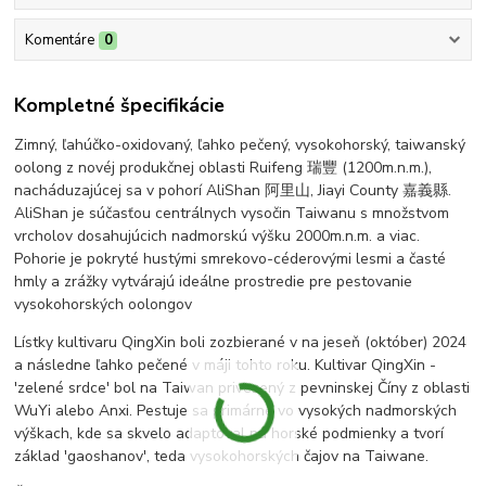
Komentáre
0
Kompletné špecifikácie
Zimný, ľahúčko-oxidovaný, ľahko pečený, vysokohorský, taiwanský
oolong z novéj produkčnej oblasti Ruifeng 瑞豐 (1200m.n.m.),
nacháduzajúcej sa v pohorí AliShan 阿里山, Jiayi County 嘉義縣.
AliShan je súčasťou centrálnych vysočin Taiwanu s množstvom
vrcholov dosahujúcich nadmorskú výšku 2000m.n.m. a viac.
Pohorie je pokryté hustými smrekovo-céderovými lesmi a časté
hmly a zrážky vytvárajú ideálne prostredie pre pestovanie
vysokohorských oolongov
Lístky kultivaru QingXin boli zozbierané v na jeseň (október) 2024
a následne ľahko pečené v máji tohto roku. Kultivar QingXin -
'zelené srdce' bol na Taiwan privezený z pevninskej Číny z oblasti
WuYi alebo Anxi. Pestuje sa primárne vo vysokých nadmorských
výškach, kde sa skvelo adaptoval na horské podmienky a tvorí
základ 'gaoshanov', teda vysokohorských čajov na Taiwane.