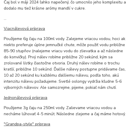
Čaj bol v máji 2024 ľahko napečený, čo umocnilo jeho komplexitu a
dodalo mu tiež krásne arómy mandlí v cukre.
...
Viacnálevová príprava
Použijeme 6g čaju na 100ml vody. Zalejeme vriacou vodou, hoci ak
niekto preferuje úplne jemnučké chute, môže použiť vodu približne
85-90 stupňov (nalejeme vriacu vodu do zlievatka a až následne
do konvičky). Prvý nálev robíme približne 20 sekúnd, kým sa
zrolované lístky čiastočne otvoria. Druhý nálev robíme o trochu
kratší, približne 10 sekúnd. Ďalšie nálevy postupne pridávame čas,
10 až 20 sekúnd ku každému ďalšiemu nálevu, podľa toho, akú
intenzitu nálevu požadujeme. Svetlé oolongy vydržia kľudne 5-6
výborných nálevov. Ale samozrejme, pijeme, pokiaľ nám chutí.
Jednonálevová príprava
Použijeme 3g čaju na 250ml vody. Zalievame vriacou vodou a
necháme lúhovať 4-5 minút. Následne zlejeme a čaj máme hotový.
"Grandpa-style" príprava