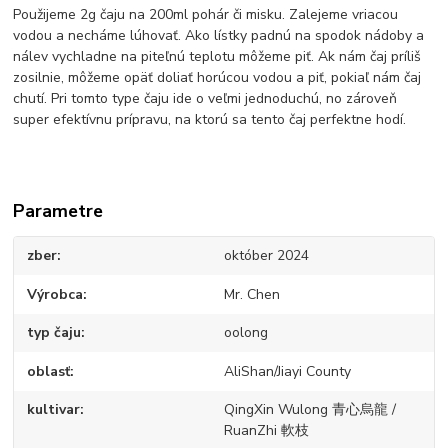
Použijeme 2g čaju na 200ml pohár či misku. Zalejeme vriacou
vodou a necháme lúhovať. Ako lístky padnú na spodok nádoby a
nálev vychladne na piteľnú teplotu môžeme piť. Ak nám čaj príliš
zosilnie, môžeme opäť doliať horúcou vodou a piť, pokiaľ nám čaj
chutí. Pri tomto type čaju ide o veľmi jednoduchú, no zároveň
super efektívnu prípravu, na ktorú sa tento čaj perfektne hodí.
Parametre
zber
október 2024
Výrobca
Mr. Chen
typ čaju
oolong
oblasť
AliShan/Jiayi County
kultivar
QingXin Wulong 青心烏龍 /
RuanZhi 軟枝