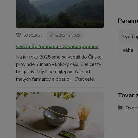
Param
08.10.2025
Čína 2024 a 2025
typ ča
Cesta do Yunnanu - Xishuangbanna
váha
Na jar roku 2025 sme sa vydali do Čínskej
provincie Yunnan - kolísky čaju. Cieľ cesty
bol jasný. Nájsť tie najlepšie čaje od
malých farmárov a opäť o ...
čítať celé
Tovar 
Ovocn