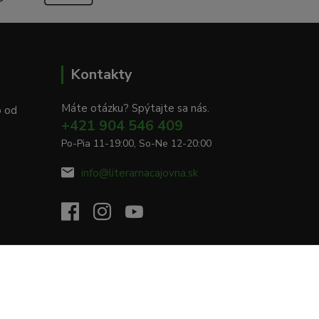
Kontakty
Máte otázku? Spýtajte sa nás.
o od
+421 904 546 409
Po-Pia 11-19:00, So-Ne 12-20:00
info@literarnacajovna.sk