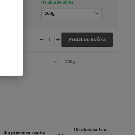
tupnosť
Na sklade 10 ks
amáž
€
/
ks
Pridať do košíka
 €
bez DPH
:
ovocný
váha:
100g
15 rokov na trhu.
Iba prémiová kvalita.