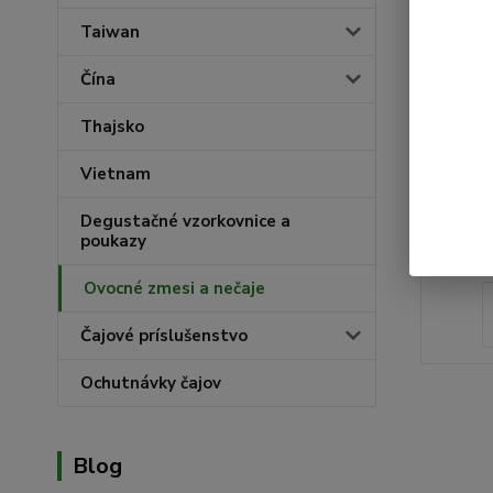
Taiwan
Čína
Thajsko
Vietnam
Degustačné vzorkovnice a
poukazy
Ovocné zmesi a nečaje
Čajové príslušenstvo
Ochutnávky čajov
Blog