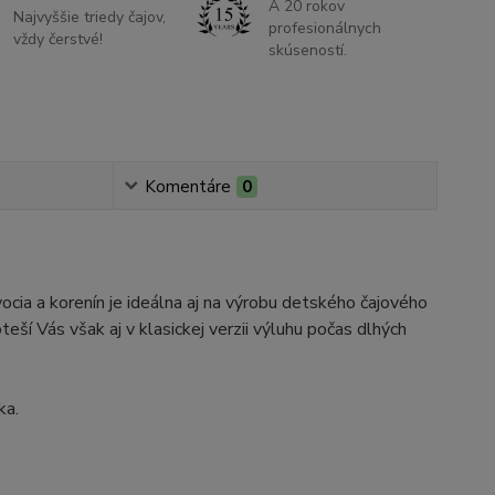
A 20 rokov
Najvyššie triedy čajov,
profesionálnych
vždy čerstvé!
skúseností.
Komentáre
0
ia a korenín je ideálna aj na výrobu detského čajového
eší Vás však aj v klasickej verzii výluhu počas dlhých
ka.