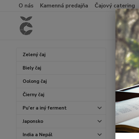
O nás
Kamenná predajňa
Čajový catering
Úvod
O
Zelený čaj
Zimn
Biely čaj
Oolong čaj
Čierny čaj
Pu'er a iný ferment
Japonsko
India a Nepál