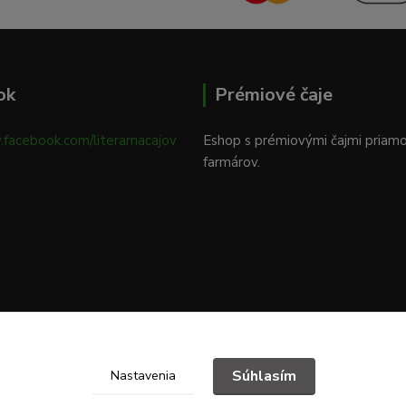
ok
Prémiové čaje
.facebook.com/literarnacajov
Eshop s prémiovými čajmi priam
farmárov.
Súhlasím
Nastavenia