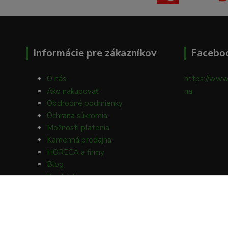
Informácie pre zákazníkov
Facebo
O nás
https://www
Ako nakupovať
na
Obchodné podmienky
Ochrana súkromia
Možnosti platenia
Kamenná predajna
HORECA a firmy
Blog
Kontakty