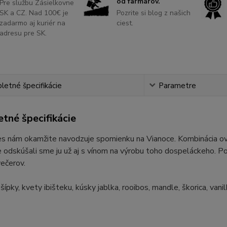
od farmárov.
Pre službu Zásielkovne
SK a CZ. Nad 100€ je
Pozrite si blog z našich
zadarmo aj kuriér na
ciest.
adresu pre SK.
etné špecifikácie
Parametre
tné špecifikácie
 nám okamžite navodzuje spomienku na Vianoce. Kombinácia ovoc
e odskúšali sme ju už aj s vínom na výrobu toho dospeláckeho. Pot
večerov.
šípky, kvety ibišteku, kúsky jablka, rooibos, mandle, škorica, vanil