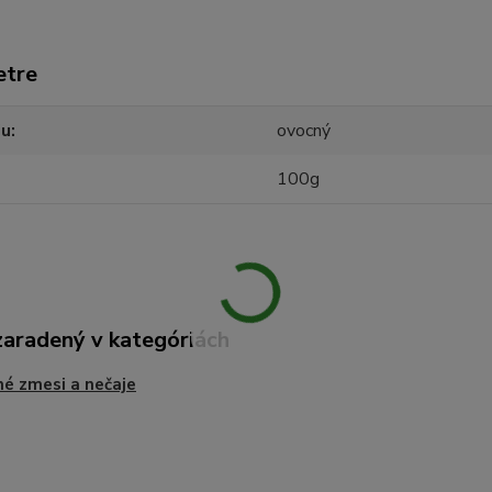
etre
ju
ovocný
100g
zaradený v kategóriách
é zmesi a nečaje