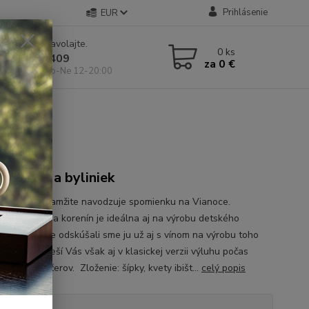
Prihlásenie
EUR
e si rady? Zavolajte.
0
ks
 904 546 409
za
0 €
 11-19:00, So-Ne 12-20:00
 ovocia a byliniek
mes nám okamžite navodzuje spomienku na Vianoce.
ácia ovocia a korenín je ideálna aj na výrobu detského
ho punču, ale odskúšali sme ju už aj s vínom na výrobu toho
áckeho. Poteší Vás však aj v klasickej verzii výluhu počas
zimných večerov. Zloženie: šípky, kvety ibišt...
celý popis