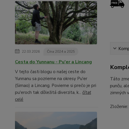
Kompl
22.03.2026
Čína 2024 a 2025
Cesta do Yunnanu - Pu'er a Lincang
Komple
V tejto časti blogu o našej ceste do
Táto zmes
Yunnanu sa pozrieme na okresy Pu'er
punču, al
(Simao) a Lincang. Povieme si prečo je pri
zimných 
pu'eroch tak dôležitá diverzita, k...
čítať
celé
Zloženie: 