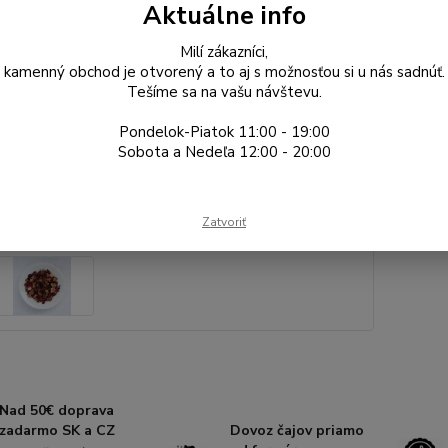
Dos
Aktuálne info
Gr
Milí zákazníci,
kamenný obchod je otvorený a to aj s možnosťou si u nás sadnúť.
Tešíme sa na vašu návštevu.
8 
Pondelok-Piatok 11:00 - 19:00
6,72
Sobota a Nedeľa 12:00 - 20:00
typ čaju
Zatvoriť
Nad 50€ doprava
zadarmo SK a CZ
Dovoz čajov priamo