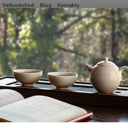
Veľkoobchod
Blog
Kontakty
Neviet
Hľadať
+421
Po-Pia
vocné zmesi a nečaje
Zimný výber
ý výber
Zmes
Táto z
Kombin
čajové
dospel
dlhých 