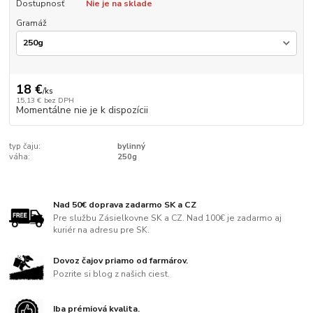
Dostupnosť
Nie je na sklade
Gramáž
18 €
/
ks
15,13 €
bez DPH
Momentálne nie je k dispozícii
typ čaju:
bylinný
váha:
250g
Nad 50€ doprava zadarmo SK a CZ
Pre službu Zásielkovne SK a CZ. Nad 100€ je zadarmo aj
kuriér na adresu pre SK.
Dovoz čajov priamo od farmárov.
Pozrite si blog z našich ciest.
Iba prémiová kvalita.