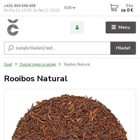
0
ks
+421 904 546 409
EUR
za
0 €
Po-Pia 11-19:00, So-Ne 12-20:00
Menu
Hľadať
Úvod
Ovocné zmesi a nečaje
Rooibos Natural
Rooibos Natural