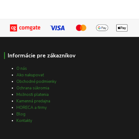
Informácie pre zákazníkov
O nás
Ako nakupovať
Obchodné podmienky
Ochrana súkromia
Možnosti platenia
Kamenná predajna
HORECA a firmy
Blog
Kontakty