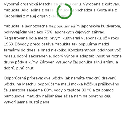
Výborná organická Matcha za skvelú cenu. Vyrobená z kultivaru
Yabukita. Ako jediná z našej ponuky nepochádza z Kyota ale z
Kagoshimi z malej organickej farmy.
Yabukita je jednoznačne najpopulárnejším japonským kultivarom,
pokrývajúcim viac ako 75% japonských čajových záhrad.
Registrovaná bola medzi prvými kultivarmi v Japonsku, už v roku
1953. Dôvody, prečo ostáva Yabukita tak populárna medzi
farmármi do dnes je hneď niekoľko. Konzistentnosť, odolnosť voči
mrazu, dobré zakorenenie, dobrý výnos a adaptabilnosť na rôzne
druhy pôdy a klímy. Zároveň výsledný čaj ponúka silnú arómu a
dobrú, plnú chuť.
Odporúčaná príprava: dve lyžičky (ak nemáte tradičnú drevenú
lyžičku na Matchu, odporúčame malú mokka lyžičku) práškového
čaju matcha zalejeme 80ml vody o teplote 80 °C a za pomoci
bambusovej metličky našľaháme až sa nám na povrchu čaju
vytvorí jemná hustá pena