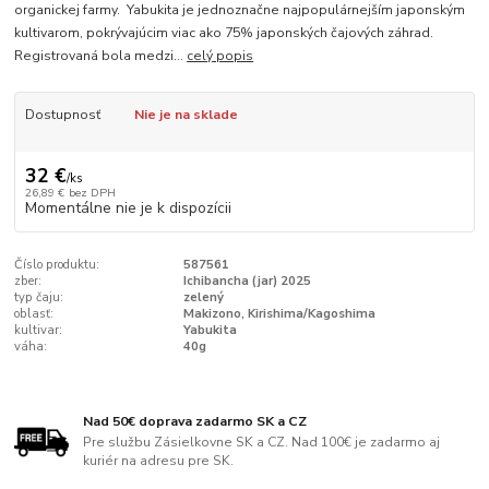
organickej farmy. Yabukita je jednoznačne najpopulárnejším japonským
kultivarom, pokrývajúcim viac ako 75% japonských čajových záhrad.
Registrovaná bola medzi...
celý popis
Dostupnosť
Nie je na sklade
32 €
/
ks
26,89 €
bez DPH
Momentálne nie je k dispozícii
Číslo produktu:
587561
zber:
Ichibancha (jar) 2025
typ čaju:
zelený
oblasť:
Makizono, Kirishima/Kagoshima
kultivar:
Yabukita
váha:
40g
Nad 50€ doprava zadarmo SK a CZ
Pre službu Zásielkovne SK a CZ. Nad 100€ je zadarmo aj
kuriér na adresu pre SK.