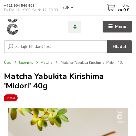
0
ks
+421 904 546 409
EUR
za
0 €
Po-Pia 11-19:00, So-Ne 12-20:00
Menu
Hľadať
Úvod
Japonsko
Matcha
Matcha Yabukita Kirishima 'Midori' 40g
Matcha Yabukita Kirishima
'Midori' 40g
Akcia