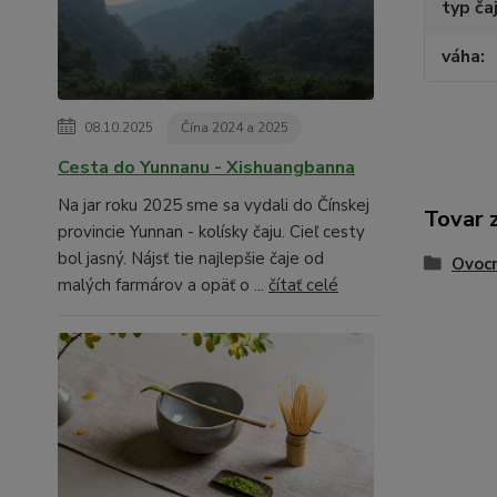
typ ča
váha
08.10.2025
Čína 2024 a 2025
Cesta do Yunnanu - Xishuangbanna
Na jar roku 2025 sme sa vydali do Čínskej
Tovar 
provincie Yunnan - kolísky čaju. Cieľ cesty
bol jasný. Nájsť tie najlepšie čaje od
Ovocn
malých farmárov a opäť o ...
čítať celé