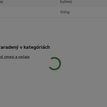
ju
bylinný
500g
zaradený v kategóriách
é zmesi a nečaje