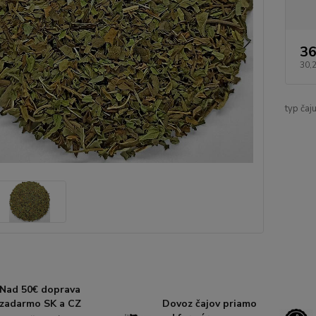
36
30,
typ čaju
Nad 50€ doprava
zadarmo SK a CZ
Dovoz čajov priamo