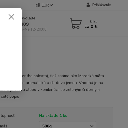
Prihlásenie
EUR
e si rady? Zavolajte.
0
ks
 904 546 409
za
0 €
 11-19:00, So-Ne 12-20:00
pearmint (Mentha spicata), tiež známa ako Marocká mäta
Je mimoriadne aromatická a chuťovo jemná. Vhodná je na
atnú prípravu alebo v kombinácii so zeleným či čiernym
.
celý popis
tupnosť
Na sklade 1 ks
amáž