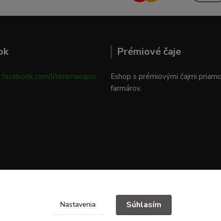
ok
Prémiové čaje
.facebook.com/literarnacajov
Eshop s prémiovými čajmi priam
farmárov.
Súhlasím
Nastavenia