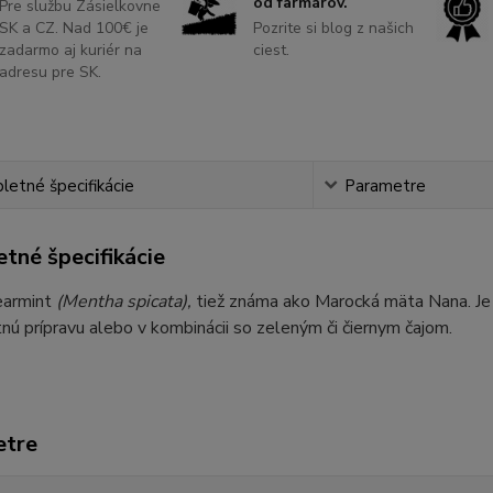
od farmárov.
Pre službu Zásielkovne
SK a CZ. Nad 100€ je
Pozrite si blog z našich
zadarmo aj kuriér na
ciest.
adresu pre SK.
etné špecifikácie
Parametre
tné špecifikácie
earmint
(Mentha spicata),
tiež známa ako Marocká mäta Nana. Je
ú prípravu alebo v kombinácii so zeleným či čiernym čajom.
etre