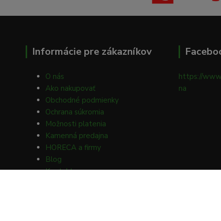
Informácie pre zákazníkov
Facebo
O nás
https://www
Ako nakupovať
na
Obchodné podmienky
Ochrana súkromia
Možnosti platenia
Kamenná predajna
HORECA a firmy
Blog
Kontakty