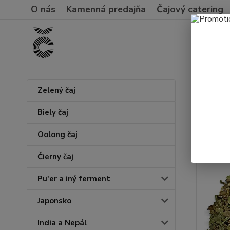
O nás
Kamenná predajňa
Čajový catering
Úvod
O
Zelený čaj
Mäta
Biely čaj
Oolong čaj
Čierny čaj
Pu'er a iný ferment
Japonsko
India a Nepál