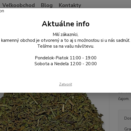
Veľkoobchod
Blog
Kontakty
Neviet
Aktuálne info
Hľadať
+421
Po-Pia
Milí zákazníci,
kamenný obchod je otvorený a to aj s možnosťou si u nás sadnúť.
Tešíme sa na vašu návštevu.
vocné zmesi a nečaje
Mäta Spearmint
Pondelok-Piatok 11:00 - 19:00
 Spearmint
Sobota a Nedeľa 12:00 - 20:00
Mäta S
Zatvoriť
Nana. 
samost
čajom
Dos
Gr