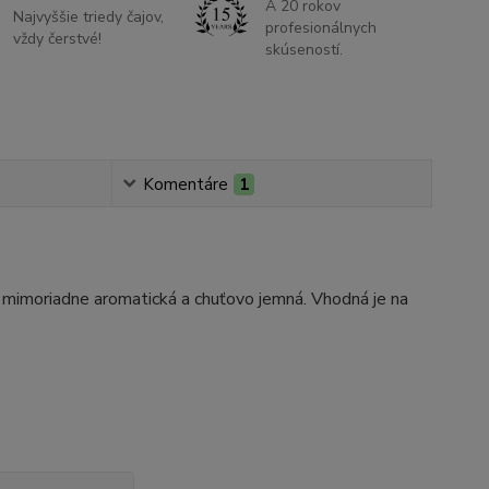
A 20 rokov
Najvyššie triedy čajov,
profesionálnych
vždy čerstvé!
skúseností.
Komentáre
1
 mimoriadne aromatická a chuťovo jemná. Vhodná je na