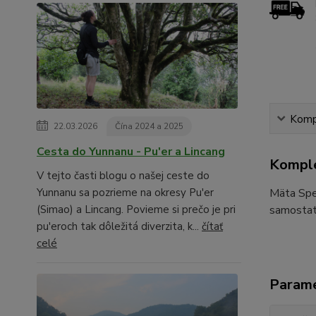
Kompl
22.03.2026
Čína 2024 a 2025
Cesta do Yunnanu - Pu'er a Lincang
Komple
V tejto časti blogu o našej ceste do
Mäta Sp
Yunnanu sa pozrieme na okresy Pu'er
samostatn
(Simao) a Lincang. Povieme si prečo je pri
pu'eroch tak dôležitá diverzita, k...
čítať
celé
Param