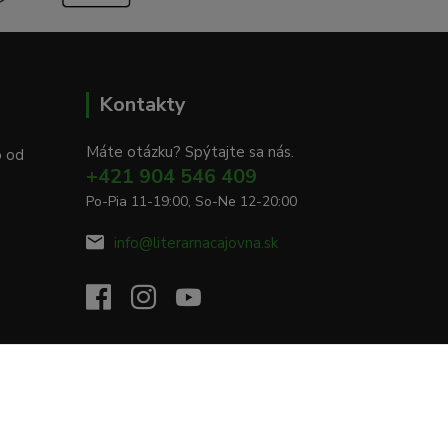
Kontakty
Máte otázku? Spýtajte sa nás.
o od
+421 904 546 409
Po-Pia 11-19:00, So-Ne 12-20:00
info@literarnacajovna.sk