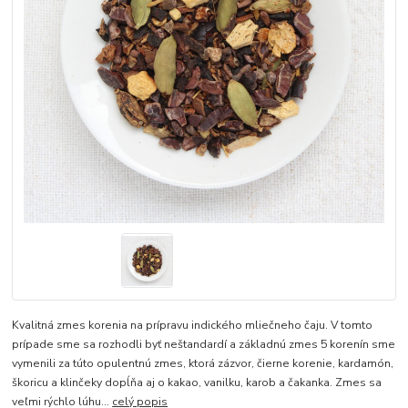
Kvalitná zmes korenia na prípravu indického mliečneho čaju. V tomto
prípade sme sa rozhodli byť neštandardí a základnú zmes 5 korenín sme
vymenili za túto opulentnú zmes, ktorá zázvor, čierne korenie, kardamón,
škoricu a klinčeky dopĺňa aj o kakao, vanilku, karob a čakanka. Zmes sa
veľmi rýchlo lúhu...
celý popis