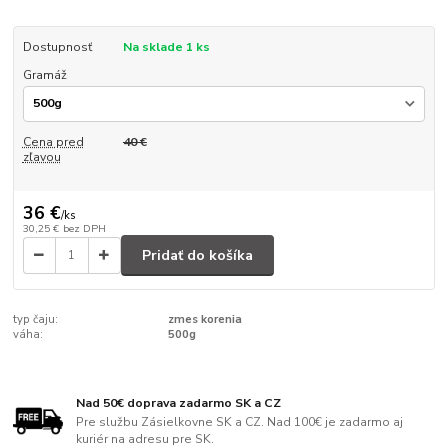
Dostupnosť
Na sklade 1 ks
Gramáž
Cena pred
40 €
zľavou
36 €
/
ks
30,25 €
bez DPH
Pridať do košíka
typ čaju:
zmes korenia
váha:
500g
Nad 50€ doprava zadarmo SK a CZ
Pre službu Zásielkovne SK a CZ. Nad 100€ je zadarmo aj
kuriér na adresu pre SK.