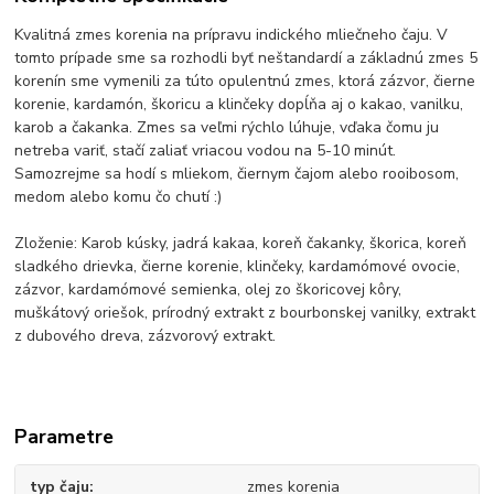
Kvalitná zmes korenia na prípravu indického mliečneho čaju. V
tomto prípade sme sa rozhodli byť neštandardí a základnú zmes 5
korenín sme vymenili za túto opulentnú zmes, ktorá zázvor, čierne
korenie, kardamón, škoricu a klinčeky dopĺňa aj o kakao, vanilku,
karob a čakanka. Zmes sa veľmi rýchlo lúhuje, vďaka čomu ju
netreba variť, stačí zaliať vriacou vodou na 5-10 minút.
Samozrejme sa hodí s mliekom, čiernym čajom alebo rooibosom,
medom alebo komu čo chutí :)
Zloženie: Karob kúsky, jadrá kakaa, koreň čakanky, škorica, koreň
sladkého drievka, čierne korenie, klinčeky, kardamómové ovocie,
zázvor, kardamómové semienka, olej zo škoricovej kôry,
muškátový oriešok, prírodný extrakt z bourbonskej vanilky, extrakt
z dubového dreva, zázvorový extrakt.
Parametre
typ čaju
zmes korenia