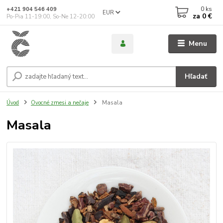
0
ks
+421 904 546 409
EUR
za
0 €
Po-Pia 11-19:00, So-Ne 12-20:00
Menu
Hľadať
Úvod
Ovocné zmesi a nečaje
Masala
Masala