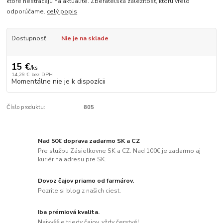
ktoré nestrácajú na aktualite. Zberateľská záležitosť, ktorú vrelo
odporúčame.
celý popis
Dostupnosť
Nie je na sklade
15 €
/
ks
14,29 €
bez DPH
Momentálne nie je k dispozícii
Číslo produktu:
805
Nad 50€ doprava zadarmo SK a CZ
Pre službu Zásielkovne SK a CZ. Nad 100€ je zadarmo aj
kuriér na adresu pre SK.
Dovoz čajov priamo od farmárov.
Pozrite si blog z našich ciest.
Iba prémiová kvalita.
Najvyššie triedy čajov, vždy čerstvé!