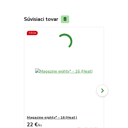
Súvisiaci tovar
8
Akcia
Akcia
Magazine eighty° - 16 (Heat)
Magazine ei
22 €
22 €
/
ks
/
ks