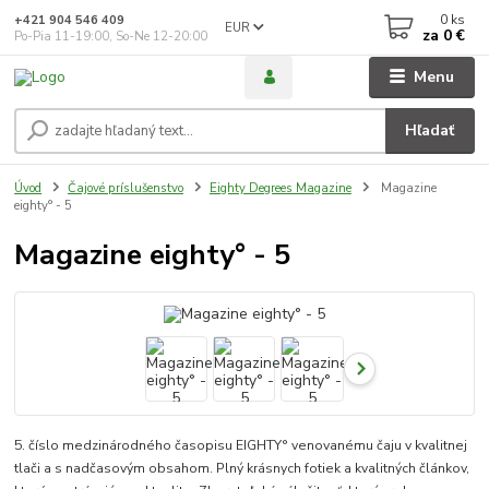
0
ks
+421 904 546 409
EUR
za
0 €
Po-Pia 11-19:00, So-Ne 12-20:00
Menu
Hľadať
Úvod
Čajové príslušenstvo
Eighty Degrees Magazine
Magazine
eighty° - 5
Magazine eighty° - 5
5. číslo medzinárodného časopisu EIGHTY° venovanému čaju v kvalitnej
tlači a s nadčasovým obsahom. Plný krásnych fotiek a kvalitných článkov,