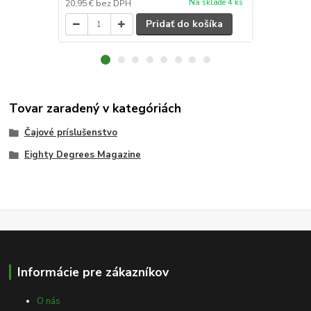
Na sklade 4 ks
20,95 €
bez DPH
20,95 €
bez 
Pridať do košíka
Tovar zaradený v kategóriách
Čajové príslušenstvo
Eighty Degrees Magazine
Informácie pre zákazníkov
O nás