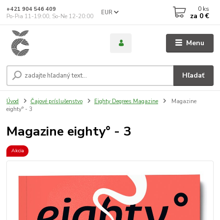
0
ks
+421 904 546 409
EUR
za
0 €
Po-Pia 11-19:00, So-Ne 12-20:00
Menu
Hľadať
Úvod
Čajové príslušenstvo
Eighty Degrees Magazine
Magazine
eighty° - 3
Magazine eighty° - 3
Akcia