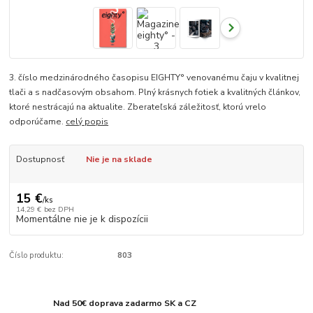
3. číslo medzinárodného časopisu EIGHTY° venovanému čaju v kvalitnej
tlači a s nadčasovým obsahom. Plný krásnych fotiek a kvalitných článkov,
ktoré nestrácajú na aktualite. Zberateľská záležitosť, ktorú vrelo
odporúčame.
celý popis
Dostupnosť
Nie je na sklade
15 €
/
ks
14,29 €
bez DPH
Momentálne nie je k dispozícii
Číslo produktu:
803
Nad 50€ doprava zadarmo SK a CZ