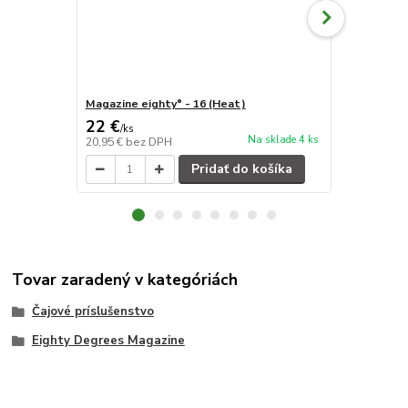
Magazine eighty° - 16 (Heat)
Magazine ei
22 €
22 €
/
ks
/
ks
Na sklade 4 ks
20,95 €
bez DPH
20,95 €
bez 
Pridať do košíka
Tovar zaradený v kategóriách
Čajové príslušenstvo
Eighty Degrees Magazine