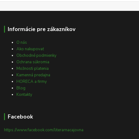
Informácie pre zákazníkov
O nás
Ako nakupovať
Obchodné podmienky
Ochrana súkromia
Možnosti platenia
Kamenná predajna
HORECA a firmy
Blog
Kontakty
Facebook
https://www.facebook.com/literarnacajovna