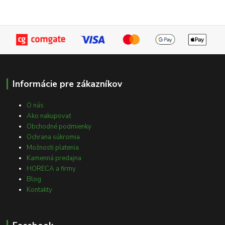
Informácie pre zákazníkov
O nás
Ako nakupovať
Obchodné podmienky
Ochrana súkromia
Možnosti platenia
Kamenná predajna
HORECA a firmy
Blog
Kontakty