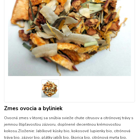
Zmes ovocia a byliniek
Ovocná zmes v ktorej sa snúbia svieže chute citrusov a citrónovej trávy s
jemnou štipľavosťou zázvoru, doplnené decentnou krémovosťou
kokosu.Zloženie: Jablkové kúsky bio, kokosové lupienky bio, citrónová
tráva bio, zázvor bio, plátky jabĺk bio, škorica bio, citrónová myrta bio,