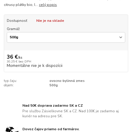
citrusy plátky bio, l...
celý popis
Dostupnosť
Nie je na sklade
Gramáž
36 €
/
ks
30,25 €
bez DPH
Momentálne nie je k dispozícii
typ čaju:
ovocno-bylinná zmes
objem:
500g
Nad 50€ doprava zadarmo SK a CZ
Pre službu Zásielkovne SK a CZ. Nad 100€ je zadarmo aj
kuriér na adresu pre SK.
Dovoz čajov priamo od farmárov.