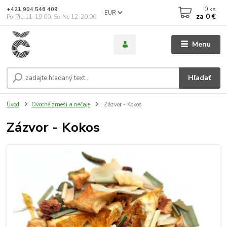
0
ks
+421 904 546 409
EUR
za
0 €
Po-Pia 11-19:00, So-Ne 12-20:00
Menu
Hľadať
Úvod
Ovocné zmesi a nečaje
Zázvor - Kokos
Zázvor - Kokos