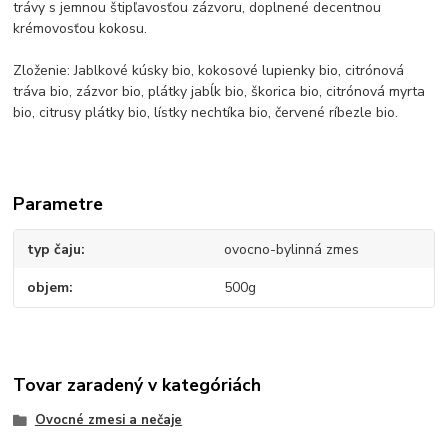
trávy s jemnou štipľavosťou zázvoru, doplnené decentnou
krémovosťou kokosu.
Zloženie: Jablkové kúsky bio, kokosové lupienky bio, citrónová
tráva bio, zázvor bio, plátky jabĺk bio, škorica bio, citrónová myrta
bio, citrusy plátky bio, lístky nechtíka bio, červené ríbezle bio.
Parametre
typ čaju
ovocno-bylinná zmes
objem
500g
Tovar zaradený v kategóriách
Ovocné zmesi a nečaje