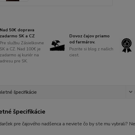
Nad 50€ doprava
zadarmo SK a CZ
Dovoz čajov priamo
od farmárov.
Pre službu Zásielkovne
SK a CZ. Nad 100€ je
Pozrite si blog z našich
zadarmo aj kuriér na
ciest.
adresu pre SK.
etné špecifikácie
tné špecifikácie
arček pre čajového nadšenca a neviete čo by ste mu vybrali? Nec