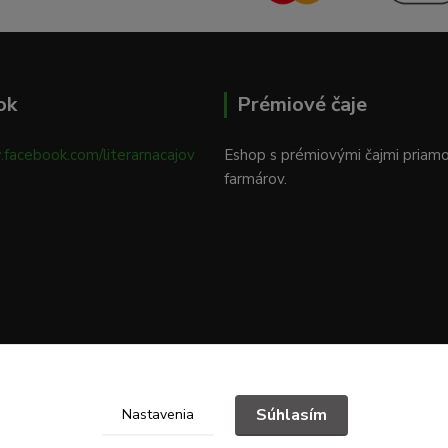
ok
Prémiové čaje
.facebook.com/literarnacajov
Eshop s prémiovými čajmi priam
farmárov.
Súhlasím
Nastavenia