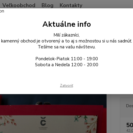
Veľkoobchod
Blog
Kontakty
Neviet
Aktuálne info
Hľadať
+421
Po-Pia
Milí zákazníci,
kamenný obchod je otvorený a to aj s možnosťou si u nás sadnúť.
Tešíme sa na vašu návštevu.
egustačné vzorkovnice a poukazy
Darčekový poukaz na 50€
Pondelok-Piatok 11:00 - 19:00
ekový poukaz na 50€
Sobota a Nedeľa 12:00 - 20:00
Hľadát
Zatvoriť
vybral
Dos
50
42,