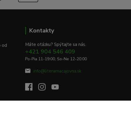
Kontakty
Máte otázku? Spýtajte sa nás.
o od
+421 904 546 409
Po-Pia 11-19:00, So-Ne 12-20:00
info@literarnacajovna.sk