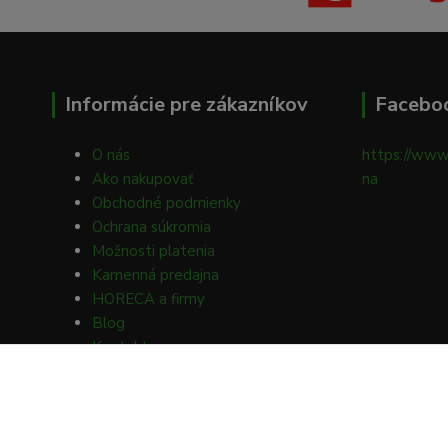
Informácie pre zákazníkov
Facebo
O nás
https://www
Ako nakupovať
na
Obchodné podmienky
Ochrana súkromia
Možnosti platenia
Kamenná predajna
HORECA a firmy
Blog
Kontakty