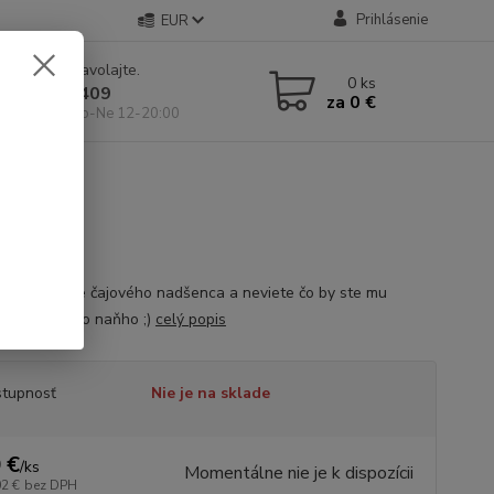
Prihlásenie
EUR
e si rady? Zavolajte.
0
ks
 904 546 409
za
0 €
 11-19:00, So-Ne 12-20:00
e darček pre čajového nadšenca a neviete čo by ste mu
i? Nechajte to naňho ;)
celý popis
tupnosť
Nie je na sklade
 €
/
ks
Momentálne nie je k dispozícii
02 €
bez DPH