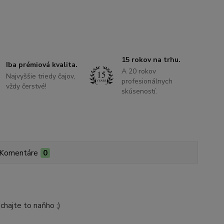
15 rokov na trhu.
Iba prémiová kvalita.
A 20 rokov
Najvyššie triedy čajov,
profesionálnych
vždy čerstvé!
skúseností.
Komentáre
0
hajte to naňho ;)