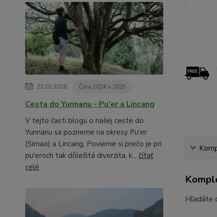
22.03.2026
Čína 2024 a 2025
Cesta do Yunnanu - Pu'er a Lincang
V tejto časti blogu o našej ceste do
Yunnanu sa pozrieme na okresy Pu'er
(Simao) a Lincang. Povieme si prečo je pri
Kompl
pu'eroch tak dôležitá diverzita, k...
čítať
celé
Komple
Hľadáte d