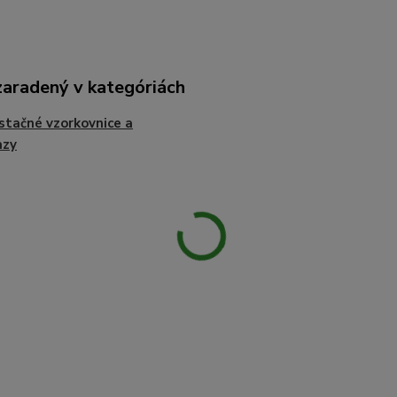
zaradený v kategóriách
tačné vzorkovnice a
azy