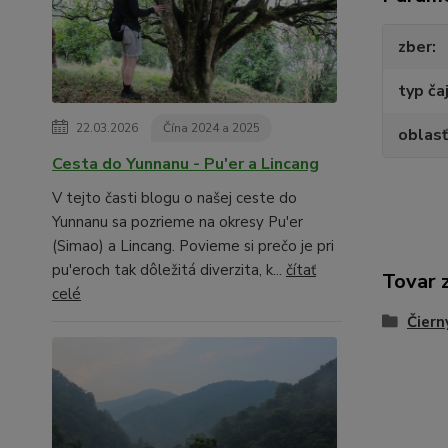
zber
typ ča
22.03.2026
Čína 2024 a 2025
oblasť
Cesta do Yunnanu - Pu'er a Lincang
V tejto časti blogu o našej ceste do
Yunnanu sa pozrieme na okresy Pu'er
(Simao) a Lincang. Povieme si prečo je pri
pu'eroch tak dôležitá diverzita, k...
čítať
Tovar 
celé
Čiern