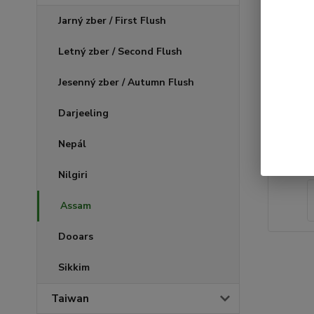
Jarný zber / First Flush
Letný zber / Second Flush
Jesenný zber / Autumn Flush
Darjeeling
Nepál
Nilgiri
Assam
Dooars
Sikkim
Taiwan