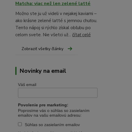
Matcha: viac než len zelené latté
Možno ste ju už videli v nejakej kaviarni –
ako krásne zelené latté s jemnou chuťou.
Tento nápoj si rýchlo získal obľubu po
celom svete. Nie všetci už...
čítať celé
Zobraziť všetky články
Novinky na email
Váš email
Povolenie pre marketing:
Poprosíme vás o súhlas so zasielaním
emailov na vašu emailovú adresu:
Súhlas so zasielaním emailov