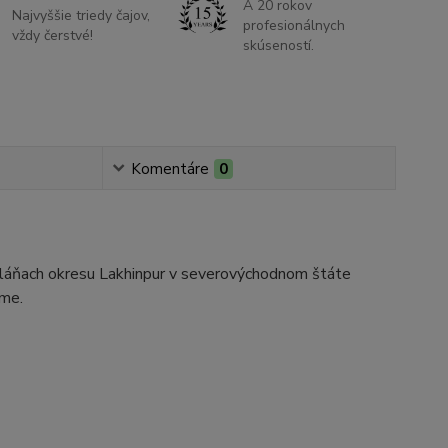
A 20 rokov
Najvyššie triedy čajov,
profesionálnych
vždy čerstvé!
skúseností.
Komentáre
0
 pláňach okresu Lakhinpur v severovýchodnom štáte
same.