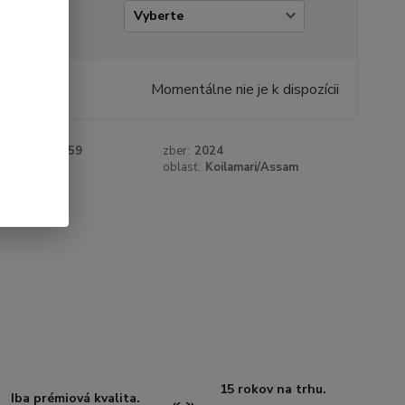
amáž
€
/
ks
Momentálne nie je k dispozícii
 €
bez DPH
roduktu:
67559
zber:
2024
:
čierny
oblasť:
Koilamari/Assam
15 rokov na trhu.
Iba prémiová kvalita.