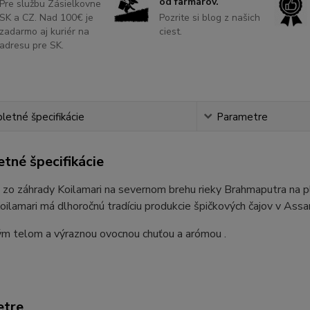
od farmárov.
Pre službu Zásielkovne
SK a CZ. Nad 100€ je
Pozrite si blog z našich
zadarmo aj kuriér na
ciest.
adresu pre SK.
etné špecifikácie
Parametre
tné špecifikácie
j zo záhrady Koilamari na severnom brehu rieky Brahmaputra na
ilamari má dlhoročnú tradíciu produkcie špičkových čajov v As
ným telom a výraznou ovocnou chuťou a arómou .
etre