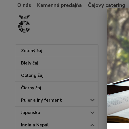
O nás
Kamenná predajňa
Čajový catering
Úvod
I
Zelený čaj
Assa
Biely čaj
Oolong čaj
Čierny čaj
Pu'er a iný ferment
Japonsko
India a Nepál