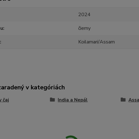
2024
ju
čierny
Koilamari/Assam
zaradený v kategóriách
y čaj
India a Nepál
Ass