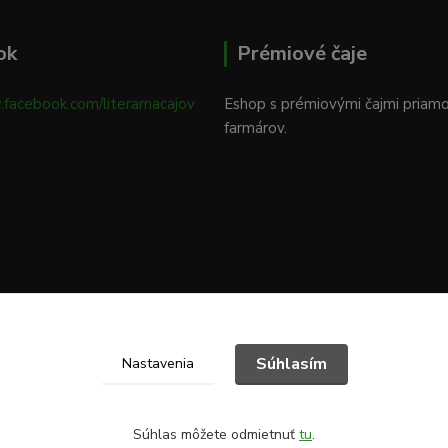
ok
Prémiové čaje
.facebook.com/literarnacajov
Eshop s prémiovými čajmi priam
farmárov.
Súhlasím
Nastavenia
Súhlas môžete odmietnuť
tu
.