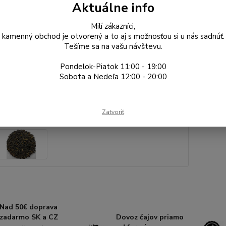
Aktuálne info
Gr
Milí zákazníci,
kamenný obchod je otvorený a to aj s možnosťou si u nás sadnúť.
2 
Tešíme sa na vašu návštevu.
1,68
Pondelok-Piatok 11:00 - 19:00
Sobota a Nedeľa 12:00 - 20:00
Číslo p
typ čaju
Zatvoriť
Nad 50€ doprava
zadarmo SK a CZ
Dovoz čajov priamo