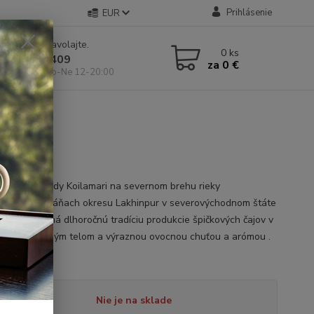
Prihlásenie
EUR
e si rady? Zavolajte.
0
ks
 904 546 409
za
0 €
 11-19:00, So-Ne 12-20:00
 čaj zo záhrady Koilamari na severnom brehu rieky
putra na pláňach okresu Lakhinpur v severovýchodnom štáte
 Koilamari má dlhoročnú tradíciu produkcie špičkových čajov v
. Čaj s plným telom a výraznou ovocnou chuťou a arómou .
opis
tupnosť
Nie je na sklade