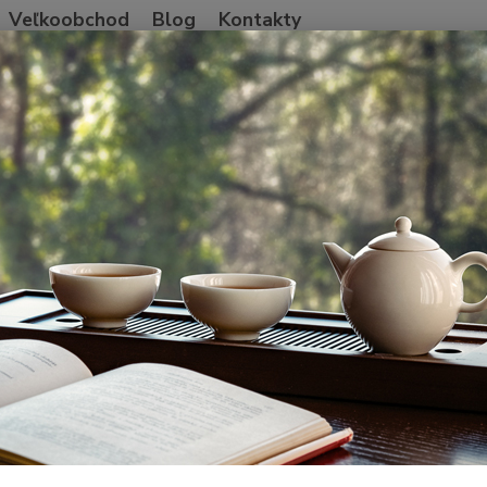
Veľkoobchod
Blog
Kontakty
Neviet
Hľadať
+421
Po-Pia
ndia a Nepál
Assam
Assam Koilamari 2024
m Koilamari 2024
Čierny
Brahma
Assam.
Assame
celý p
Dos