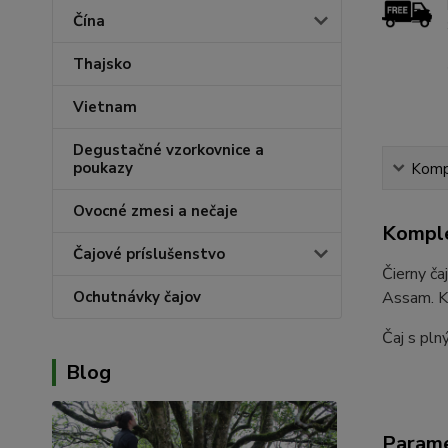
Čína
Thajsko
Vietnam
Degustačné vzorkovnice a
poukazy
Kompl
Ovocné zmesi a nečaje
Komple
Čajové príslušenstvo
Čierny ča
Assam. Ko
Ochutnávky čajov
Čaj s pl
Blog
Param