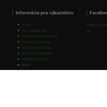
Informácie pre zákazníkov
Facebo
O nás
https://www
Ako nakupovať
na
Obchodné podmienky
Ochrana súkromia
Možnosti platenia
Kamenná predajna
HORECA a firmy
Blog
Kontakty