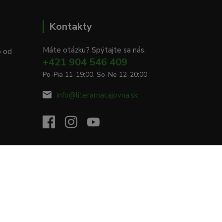
Kontakty
Máte otázku? Spýtajte sa nás.
o od
+421 904 546 409
Po-Pia 11-19:00, So-Ne 12-20:00
info@literarnacajovna.sk
Vytvorené na
Eshop-rychlo.sk