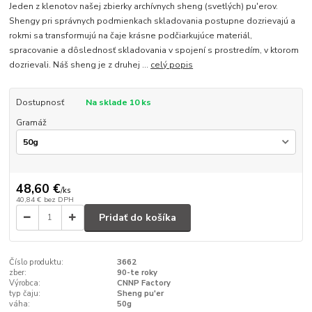
Jeden z klenotov našej zbierky archívnych sheng (svetlých) pu'erov.
Shengy pri správnych podmienkach skladovania postupne dozrievajú a
rokmi sa transformujú na čaje krásne podčiarkujúce materiál,
spracovanie a dôslednosť skladovania v spojení s prostredím, v ktorom
dozrievali. Náš sheng je z druhej ...
celý popis
Dostupnosť
Na sklade 10 ks
Gramáž
48,60 €
/
ks
40,84 €
bez DPH
Pridať do košíka
Číslo produktu:
3662
zber:
90-te roky
Výrobca:
CNNP Factory
typ čaju:
Sheng pu'er
váha:
50g