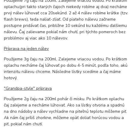
Použijeme 7g čaju na 100ml. Zalejeme vriacou vodou. Po krátkom
oplachu(pri takto starých čajoch niekedy robíme aj dva) necháme
prvý nálev lúhovať cca 20sekúnd. 2 až 4 nálev robíme krátke (tzv.
flash brews), teda naliať-zliať. Od piateho nálevu začneme
postupne pridávať čas, približne 10 sekúnd ku každému ďalšiemu
nálevu. Čaj zalievame pokiaľ nám chutí, pri týchto pomeroch bez
problémov aj viac ako 10 nálevov.
Príprava na jeden nálev
Použijeme 3g čaju na 200ml. Zalejeme vriacou vodou. Po krátkom
oplachu necháme čaj lúhovať po dobu 4-5 minút, podľa toho, akú
intenzitu nálevu chceme. Následne lístky scedíme a čaj máme
hotový.
"Grandpa-style" príprava
Použijeme 2g čaju na 200ml pohár či misku. Po krátkom oplachu
čaj zalejeme a necháme lúhovať. Ako sa lístky otvoria a spadnú
na dno nádoby a nálev vychladne na piteľnú teplotu môžeme piť.
Ak nám čaj príliš zhorkne, môžeme opäť doliať horúcou vodou a
piť, pokiaľ nám chutí.