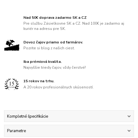
Nad 50€ doprava zadarmo SK a CZ
Pre službu Zásielkovne SK a CZ. Nad 100€ je zadarmo aj
kuriér na adresu pre SK.
Dovoz čajov priamo od farmárov.
Pozrite si blog z našich ciest.
Iba prémiová kvalita.
Najvyššie triedy čajov, vždy čerstvé!
15 rokov na trhu.
A 20 rokov profesionálnych skúseností.
Kompletné špecifikácie
Parametre