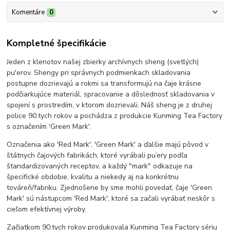
Komentáre
0
Kompletné špecifikácie
Jeden z klenotov našej zbierky archívnych sheng (svetlých)
pu'erov. Shengy pri správnych podmienkach skladovania
postupne dozrievajú a rokmi sa transformujú na čaje krásne
podčiarkujúce materiál, spracovanie a dôslednosť skladovania v
spojení s prostredím, v ktorom dozrievali. Náš sheng je z druhej
police 90.tych rokov a pochádza z produkcie Kunming Tea Factory
s označením 'Green Mark'.
Označenia ako 'Red Mark', 'Green Mark' a ďalšie majú pôvod v
štátnych čajových fabrikách, ktoré vyrábali pu’ery podľa
štandardizovaných receptov, a každý "mark" odkazuje na
špecifické obdobie, kvalitu a niekedy aj na konkrétnu
továreň/fabriku. Zjednošene by sme mohli povedať, čaje 'Green
Mark' sú nástupcom 'Red Mark', ktoré sa začali vyrábať neskôr s
cieľom efektívnej výroby.
Začiatkom 90.tych rokov produkovala Kunming Tea Factory sériu