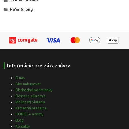
Svetlý (Sheng)
Pu'er Sheng
Informácie pre zákazníkov
O nás
Ako nakupovať
Obchodné podmienky
Ochrana súkromia
Možnosti platenia
Kamenná predajna
HORECA a firmy
Blog
Kontakty