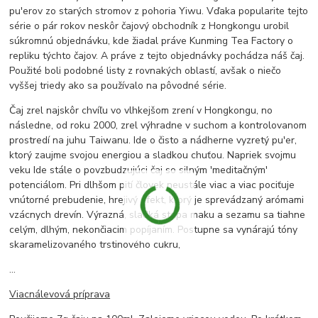
pu'erov zo starých stromov z pohoria Yiwu. Vďaka popularite tejto
série o pár rokov neskôr čajový obchodník z Hongkongu urobil
súkromnú objednávku, kde žiadal práve Kunming Tea Factory o
repliku týchto čajov. A práve z tejto objednávky pochádza náš čaj.
Použité boli podobné listy z rovnakých oblastí, avšak o niečo
vyššej triedy ako sa používalo na pôvodné série.
Čaj zrel najskôr chvíľu vo vlhkejšom zrení v Hongkongu, no
následne, od roku 2000, zrel výhradne v suchom a kontrolovanom
prostredí na juhu Taiwanu. Ide o čisto a nádherne vyzretý pu'er,
ktorý zaujme svojou energiou a sladkou chuťou. Napriek svojmu
veku Ide stále o povzbudzujúci čaj so silným 'meditačným'
potenciálom. Pri dlhšom pití človek neustále viac a viac pociťuje
vnútorné prebudenie, hrejivý efekt, ktorý je sprevádzaný arómami
vzácnych drevín. Výrazná, sladká stopa maku a sezamu sa tiahne
celým, dlhým, nekončiacim popíjaním. Postupne sa vynárajú tóny
skaramelizovaného trstinového cukru,
...
Viacnálevová príprava