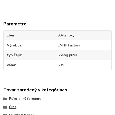
Parametre
zber
90-te roky
Výrobca
CNNP Factory
typ čaju
Sheng pu'er
váha
50g
Tovar zaradený v kategóriách
Pu'er a iný ferment
Čína