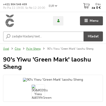
0
ks
+421 904 546 409
EUR
za
0 €
Po-Pia 11-19:00, So-Ne 12-20:00
Menu
Hľadať
Úvod
Čína
Pu'er Sheng
90's Yiwu 'Green Mark' laoshu Sheng
90's Yiwu 'Green Mark' laoshu
Sheng